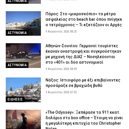
ΑΣΤΥΝΟΜΙΑ
Έντικ» – Το «πίτμπουλ», το «μπουλντόγκ» και οι εκβιασμοί
8 Αυγούστου 2026 18:07
ΑΣΤΥΝΟΜΙΑ
Πάρος: Στο «μικροσκόπιο» τα μέτρα
ασφαλείας στο beach bar όπου πνίγηκε
Σοβαρό τροχαίο με γουρούνα στη Μυρτιά Πύργου –
ο τετράχρονος – Τι εξετάζουν οι Αρχές
Τραυματίστηκε στο κεφάλι ο αναβάτης
9 Αυγούστου 2026 08:25
ΑΣΤΥΝΟΜΙΑ
8 Αυγούστου 2026 17:56
ΕΙΔΗΣΕΙΣ
Ηράκλειο: Απέπλευσε παρά την απαγόρευση – Συνελήφθη
Αθηνών-Σουνίου: Γερμανοί τουρίστες
38χρονος κυβερνήτης σκάφους
έκαναν αναστροφή και συγκρούστηκαν
8 Αυγούστου 2026 17:39
ΑΣΤΥΝΟΜΙΑ
με μηχανή της ΔΙΑΣ – Νοσηλεύονται
στο «401» οι δύο αστυνομικοί
ΑΣΤΥΝΟΜΙΑ
Θλίψη στην ΕΛ.ΑΣ. – Έφυγε από τη ζωή ο απόστρατος
9 Αυγούστου 2026 08:09
αστυνομικός Νικόλαος Κρυωνίδης
8 Αυγούστου 2026 17:23
ΣΩΜΑΤΑ ΑΣΦΑΛΕΙΑΣ
Νάξος: Ιστιοφόρο με έξι επιβαίνοντες
προσάραξε σε βραχώδη βυθό
9 Αυγούστου 2026 07:55
ΕΙΔΗΣΕΙΣ
«The Odyssey»: Ξεπέρασε τα 911 εκατ.
δολάρια στο box office – Έτοιμη να γίνει
η μεγαλύτερη επιτυχία του Christopher
Nolan