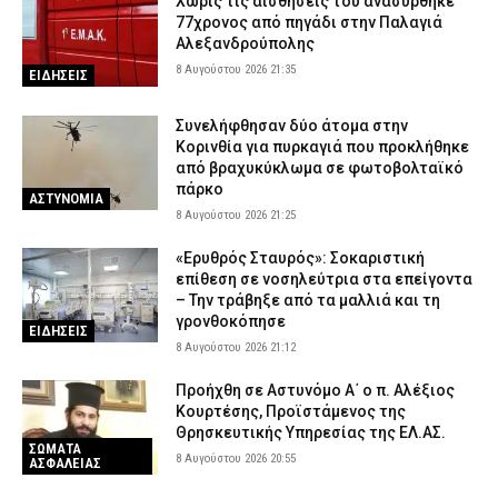
Χωρίς τις αισθήσεις του ανασύρθηκε
77χρονος από πηγάδι στην Παλαγιά
Αλεξανδρούπολης
8 Αυγούστου 2026 21:35
ΕΙΔΗΣΕΙΣ
Συνελήφθησαν δύο άτομα στην
Κορινθία για πυρκαγιά που προκλήθηκε
από βραχυκύκλωμα σε φωτοβολταϊκό
πάρκο
ΑΣΤΥΝΟΜΙΑ
8 Αυγούστου 2026 21:25
«Ερυθρός Σταυρός»: Σοκαριστική
επίθεση σε νοσηλεύτρια στα επείγοντα
– Την τράβηξε από τα μαλλιά και τη
γρονθοκόπησε
ΕΙΔΗΣΕΙΣ
8 Αυγούστου 2026 21:12
Προήχθη σε Αστυνόμο Α΄ ο π. Αλέξιος
Κουρτέσης, Προϊστάμενος της
Θρησκευτικής Υπηρεσίας της ΕΛ.ΑΣ.
ΣΩΜΑΤΑ
8 Αυγούστου 2026 20:55
ΑΣΦΑΛΕΙΑΣ