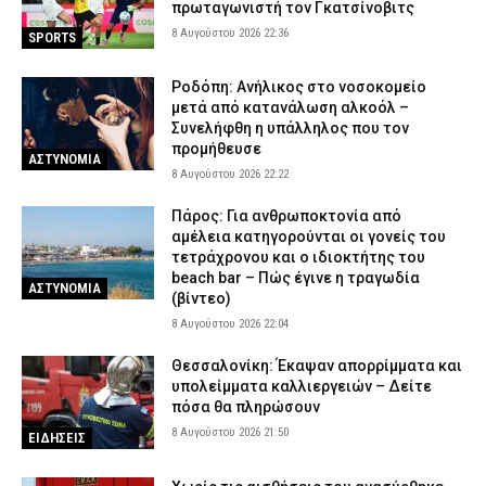
πρωταγωνιστή τον Γκατσίνοβιτς
8 Αυγούστου 2026 22:36
SPORTS
Ροδόπη: Ανήλικος στο νοσοκομείο
μετά από κατανάλωση αλκοόλ –
Συνελήφθη η υπάλληλος που τον
προμήθευσε
ΑΣΤΥΝΟΜΙΑ
8 Αυγούστου 2026 22:22
Πάρος: Για ανθρωποκτονία από
αμέλεια κατηγορούνται οι γονείς του
τετράχρονου και ο ιδιοκτήτης του
beach bar – Πώς έγινε η τραγωδία
ΑΣΤΥΝΟΜΙΑ
(βίντεο)
8 Αυγούστου 2026 22:04
Θεσσαλονίκη: Έκαψαν απορρίμματα και
υπολείμματα καλλιεργειών – Δείτε
πόσα θα πληρώσουν
8 Αυγούστου 2026 21:50
ΕΙΔΗΣΕΙΣ