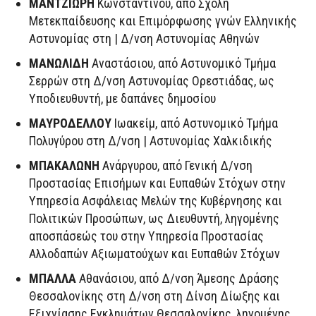
ΜΑΝΤΖΙΩΡΗ
Κωνσταντίνου, από Σχολή
Μετεκπαίδευσης και Επιμόρφωσης γνών Ελληνικής
Αστυνομίας στη | Δ/νση Αστυνομίας Αθηνών
ΜΑΝΩΛΙΔΗ
Αναστάσιου, από Αστυνομικό Τμήμα
Σερρών στη Δ/νση Αστυνομίας Ορεστιάδας, ως
Υποδιευθυντή, με δαπάνες δημοσίου
ΜΑΥΡΟΔΕΛΛΟΥ
Ιωακείμ, από Αστυνομικό Τμήμα
Πολυγύρου στη Δ/νση | Αστυνομίας Χαλκιδικής
ΜΠΑΚΑΛΩΝΗ
Ανάργυρου, από Γενική Δ/νση
Προστασίας Επισήμων και Ευπαθών Στόχων στην
Υπηρεσία Ασφάλειας Μελών της Κυβέρνησης και
Πολιτικών Προσώπων, ως Διευθυντή, ληγομένης
αποσπάσεώς του στην Υπηρεσία Προστασίας
Αλλοδαπών Αξιωματούχων και Ευπαθών Στόχων
ΜΠΑΛΛΑ
Αθανάσιου, από Δ/νση Άμεσης Δράσης
Θεσσαλονίκης στη Δ/νση στη Δίνση Δίωξης και
Εξιχνίασης Εγκλημάτων Θεσσαλονίκης, ληγομένης