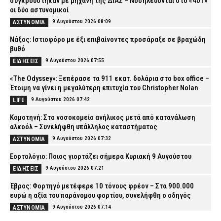
συγκρούστηκαν με μηχανή της ΔΙΑΣ – Νοσηλεύονται στο «401»
οι δύο αστυνομικοί
9 Αυγούστου 2026 08:09
ΑΣΤΥΝΟΜΙΑ
Νάξος: Ιστιοφόρο με έξι επιβαίνοντες προσάραξε σε βραχώδη
βυθό
9 Αυγούστου 2026 07:55
ΕΙΔΗΣΕΙΣ
«The Odyssey»: Ξεπέρασε τα 911 εκατ. δολάρια στο box office –
Έτοιμη να γίνει η μεγαλύτερη επιτυχία του Christopher Nolan
9 Αυγούστου 2026 07:42
LIFE
Κομοτηνή: Στο νοσοκομείο ανήλικος μετά από κατανάλωση
αλκοόλ – Συνελήφθη υπάλληλος καταστήματος
9 Αυγούστου 2026 07:32
ΑΣΤΥΝΟΜΙΑ
Εορτολόγιο: Ποιος γιορτάζει σήμερα Κυριακή 9 Αυγούστου
9 Αυγούστου 2026 07:21
ΕΙΔΗΣΕΙΣ
Έβρος: Φορτηγό μετέφερε 10 τόνους φρέον – Στα 900.000
ευρώ η αξία του παράνομου φορτίου, συνελήφθη ο οδηγός
9 Αυγούστου 2026 07:14
ΑΣΤΥΝΟΜΙΑ