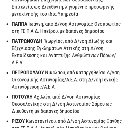
Επιτελείο, ως Διευθυντή, ληγομένης προσωρινής
μετακίνησής του ιδία Υπηρεσία
ΠΑΠΠΑ
Ιωάννη, από Δ/νση Αστυνομίας Θεσπρωτίας
στη ΓΕ.Π.Α.Δ. Ηπείρου, με δαπάνες δημοσίου
ΠΑΤΡΩΝΟΥΔΗ
Γεωργίας, από Δ/νση Δίωξης και
Εξιχνίασης Εγκλημάτων Αττικής στη Δ/νση
Εκπαίδευσης και Ανάπτυξης Ανθρώπινων Πόρων/
Α.Ε.Α.
ΠΕΤΡΟΠΟΥΛΟΥ
Νικόλαου, από καταργηθείσα Δ/νση
Οικονομικής Αστυνομίας/Α.Ε.Α. στη Δ/νση Γενικής
Αστυνόμευσης/Α.Ε.Α.
ΠΟΤΟΥΛΗ
Αχιλλέα, από Δ/νση Αστυνομίας
Θεσσαλονίκης στη Δ/νση Αστυνομίας Σάμου ως
Διευθυντή με δαπάνες δημοσίου
ΡΙΖΟΥ
Κωνσταντίνου, από Δ/νση Αστυνομίας Ξάνθης