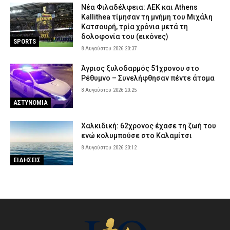
Νέα Φιλαδέλφεια: ΑΕΚ και Athens
Kallithea τίμησαν τη μνήμη του Μιχάλη
Κατσουρή, τρία χρόνια μετά τη
δολοφονία του (εικόνες)
SPORTS
8 Αυγούστου 2026 20:37
Άγριος ξυλοδαρμός 51χρονου στο
Ρέθυμνο – Συνελήφθησαν πέντε άτομα
8 Αυγούστου 2026 20:25
ΑΣΤΥΝΟΜΙΑ
Χαλκιδική: 62χρονος έχασε τη ζωή του
ενώ κολυμπούσε στο Καλαμίτσι
8 Αυγούστου 2026 20:12
ΕΙΔΗΣΕΙΣ