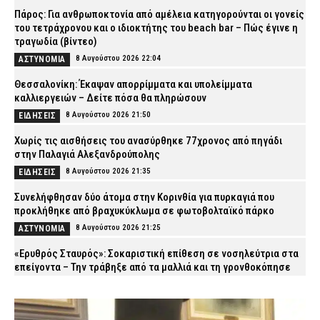
Πάρος: Για ανθρωποκτονία από αμέλεια κατηγορούνται οι γονείς
του τετράχρονου και ο ιδιοκτήτης του beach bar – Πώς έγινε η
τραγωδία (βίντεο)
8 Αυγούστου 2026 22:04
ΑΣΤΥΝΟΜΙΑ
Θεσσαλονίκη: Έκαψαν απορρίμματα και υπολείμματα
καλλιεργειών – Δείτε πόσα θα πληρώσουν
8 Αυγούστου 2026 21:50
ΕΙΔΗΣΕΙΣ
Χωρίς τις αισθήσεις του ανασύρθηκε 77χρονος από πηγάδι
στην Παλαγιά Αλεξανδρούπολης
8 Αυγούστου 2026 21:35
ΕΙΔΗΣΕΙΣ
Συνελήφθησαν δύο άτομα στην Κορινθία για πυρκαγιά που
προκλήθηκε από βραχυκύκλωμα σε φωτοβολταϊκό πάρκο
8 Αυγούστου 2026 21:25
ΑΣΤΥΝΟΜΙΑ
«Ερυθρός Σταυρός»: Σοκαριστική επίθεση σε νοσηλεύτρια στα
επείγοντα – Την τράβηξε από τα μαλλιά και τη γρονθοκόπησε
8 Αυγούστου 2026 21:12
ΕΙΔΗΣΕΙΣ
Προήχθη σε Αστυνόμο Α΄ ο π. Αλέξιος Κουρτέσης,