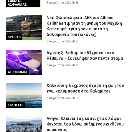
ΣΩΜΑΤΑ
8 Αυγούστου 2026 20:55
ΑΣΦΑΛΕΙΑΣ
Νέα Φιλαδέλφεια: ΑΕΚ και Athens
Kallithea τίμησαν τη μνήμη του Μιχάλη
Κατσουρή, τρία χρόνια μετά τη
δολοφονία του (εικόνες)
SPORTS
8 Αυγούστου 2026 20:37
Άγριος ξυλοδαρμός 51χρονου στο
Ρέθυμνο – Συνελήφθησαν πέντε άτομα
8 Αυγούστου 2026 20:25
ΑΣΤΥΝΟΜΙΑ
Χαλκιδική: 62χρονος έχασε τη ζωή του
ενώ κολυμπούσε στο Καλαμίτσι
8 Αυγούστου 2026 20:12
ΕΙΔΗΣΕΙΣ
Αθήνα: Κλείνει τα μεσάνυχτα ο λόφος
Φινόπουλου λόγω αυξημένου κινδύνου
πυρκαγιάς