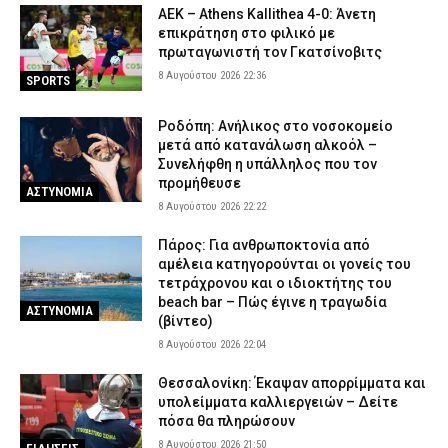
Αττική και την Πανεπιστημιούπολη Ζωγράφου – Θα έβγαζαν
ΑΕΚ – Athens Kallithea 4-0: Άνετη
πάνω από 90.000 ευρώ (βίντεο)
επικράτηση στο φιλικό με
πρωταγωνιστή τον Γκατσίνοβιτς
8 Αυγούστου 2026 15:06
ΑΣΤΥΝΟΜΙΑ
8 Αυγούστου 2026 22:36
SPORTS
Δολοφονία 38χρονης στην Κυψέλη: «Δεν μπορούμε να
πιστέψουμε ότι το έκανε» λέει το ζευγάρι που είχε φιλοξενήσει
Ροδόπη: Ανήλικος στο νοσοκομείο
τον 26χρονο Αφγανό
μετά από κατανάλωση αλκοόλ –
8 Αυγούστου 2026 14:51
ΑΣΤΥΝΟΜΙΑ
Συνελήφθη η υπάλληλος που τον
προμήθευσε
Συνελήφθη μέλος της ρωσόφωνης μαφίας στο Παλαιό Φάληρο –
ΑΣΤΥΝΟΜΙΑ
Εμπλέκεται σε εκβιασμούς και ξυλοδαρμούς επιχειρηματιών
8 Αυγούστου 2026 22:22
8 Αυγούστου 2026 14:33
ΑΣΤΥΝΟΜΙΑ
Πάρος: Για ανθρωποκτονία από
αμέλεια κατηγορούνται οι γονείς του
τετράχρονου και ο ιδιοκτήτης του
beach bar – Πώς έγινε η τραγωδία
ΑΣΤΥΝΟΜΙΑ
(βίντεο)
8 Αυγούστου 2026 22:04
Θεσσαλονίκη: Έκαψαν απορρίμματα και
υπολείμματα καλλιεργειών – Δείτε
πόσα θα πληρώσουν
8 Αυγούστου 2026 21:50