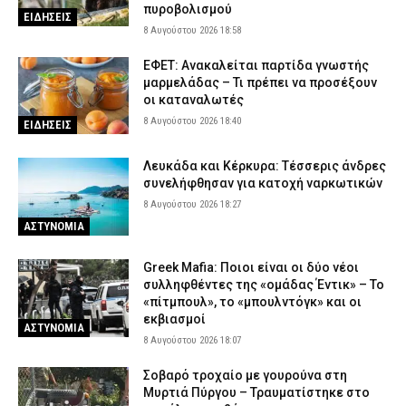
πυροβολισμού
ΕΙΔΗΣΕΙΣ
8 Αυγούστου 2026 18:58
ΕΦΕΤ: Ανακαλείται παρτίδα γνωστής
μαρμελάδας – Τι πρέπει να προσέξουν
οι καταναλωτές
8 Αυγούστου 2026 18:40
ΕΙΔΗΣΕΙΣ
Λευκάδα και Κέρκυρα: Τέσσερις άνδρες
συνελήφθησαν για κατοχή ναρκωτικών
8 Αυγούστου 2026 18:27
ΑΣΤΥΝΟΜΙΑ
Greek Mafia: Ποιοι είναι οι δύο νέοι
συλληφθέντες της «ομάδας Έντικ» – Το
«πίτμπουλ», το «μπουλντόγκ» και οι
εκβιασμοί
ΑΣΤΥΝΟΜΙΑ
8 Αυγούστου 2026 18:07
Σοβαρό τροχαίο με γουρούνα στη
Μυρτιά Πύργου – Τραυματίστηκε στο