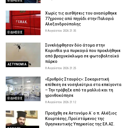
ΕΙΔΗΣΕΙΣ
Χωρίς τις αισθήσεις του ανασύρθηκε
77χρονος από πηγάδι στην Παλαγιά
Αλεξανδρούπολης
8 Αυγούστου 2026 21:35
ΕΙΔΗΣΕΙΣ
Συνελήφθησαν δύο άτομα στην
Κορινθία για πυρκαγιά που προκλήθηκε
από βραχυκύκλωμα σε φωτοβολταϊκό
πάρκο
ΑΣΤΥΝΟΜΙΑ
8 Αυγούστου 2026 21:25
«Ερυθρός Σταυρός»: Σοκαριστική
επίθεση σε νοσηλεύτρια στα επείγοντα
– Την τράβηξε από τα μαλλιά και τη
γρονθοκόπησε
ΕΙΔΗΣΕΙΣ
8 Αυγούστου 2026 21:12
Προήχθη σε Αστυνόμο Α΄ ο π. Αλέξιος
Κουρτέσης, Προϊστάμενος της
Θρησκευτικής Υπηρεσίας της ΕΛ.ΑΣ.