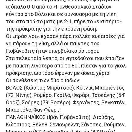
ισόπαλο 0-0 από το «Πανθεσσαλικό Στάδιο»
κόντρα στο Βόλο και σε συνδυασμό με τη νίκη
του στο πρώτο ματς με 2-1, πήρε το «εισιτήριο»
της πρόκρισης για την επόμενη φάση.
Οι «πράσινοι», έχασαν πάρα πολλές ευκαιρίες για
να πάρουν τη νίκη, αλλά οι παίκτες του
Γιοβάνοβιτς ήταν υπερβολικά άστοχοι.
Στα τελευταία λεπτά, οι γηπεδούχοι που έπαιζαν
με παίκτη λιγότερο από το 80′, πίεσαν για το γκολ
πρόκρισης, ωστόσο έφυγαν με άδεια χέρια.
Οι συνθέσεις των δύο ομάδων:
ΒΟΛΟΣ (Κώστας Μπράτσος): Κότνικ, Μπαριέντος
(72’ Νίνης), Ρομέρο, Γκρίλο, Φεράρι, Τσοκάνης (54’
Ορόζ), Σοάρες (79’ Ροσέρο), Φερνάντες, Ρεγκατέν,
Μπαρτόλο, Φαν Φέερτ.
ΠΑΝΑΘΗΝΑΪΚΟΣ (Ιβάν Γιοβάνοβιτς): Διούδης,
Κώτσιρας, Βέλεθ, Σένκεφελντ, Σάντσες, Ρούμπεν,
Μαουρίσιο (87’ Λούντκβιστ), Αϊτόρ (87’ Βιτάλ),