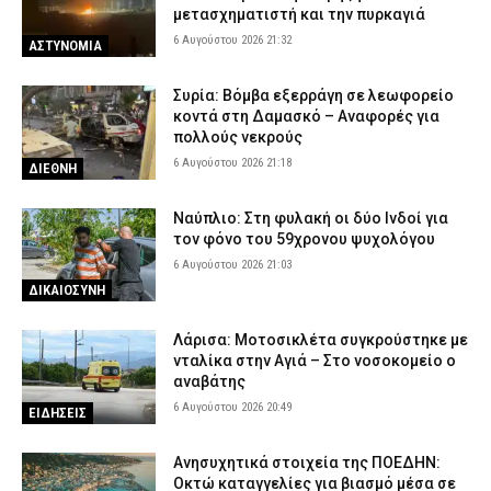
μετασχηματιστή και την πυρκαγιά
6 Αυγούστου 2026 21:32
ΑΣΤΥΝΟΜΙΑ
Συρία: Βόμβα εξερράγη σε λεωφορείο
κοντά στη Δαμασκό – Αναφορές για
πολλούς νεκρούς
6 Αυγούστου 2026 21:18
ΔΙΕΘΝΗ
Ναύπλιο: Στη φυλακή οι δύο Ινδοί για
τον φόνο του 59χρονου ψυχολόγου
6 Αυγούστου 2026 21:03
ΔΙΚΑΙΟΣΥΝΗ
Λάρισα: Μοτοσικλέτα συγκρούστηκε με
νταλίκα στην Αγιά – Στο νοσοκομείο ο
αναβάτης
6 Αυγούστου 2026 20:49
ΕΙΔΗΣΕΙΣ
Ανησυχητικά στοιχεία της ΠΟΕΔΗΝ:
Οκτώ καταγγελίες για βιασμό μέσα σε