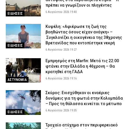
πρέπει να γνωρίζουν οι πληγέντες
6 Αυγούστου 2026 19:40
ΕΙΔΗΣΕΙΣ
Κυψέλη: «Αφιέρωσε τη ζωή της
βοηθώντας όσους είχαν ανάγκη» –
Συγκλονίζει η οικογένεια της 38χρονης
Βρετανίδας που εντοπίστηκε νεκρή
ΕΙΔΗΣΕΙΣ
6 Αυγούστου 2026 19:27
Εμπρησμός στη Marfin: Μετά τις 22:00
φτάνει στην Ελλάδα η 46χρονη – Θα
κρατηθεί στη ΓΑΔΑ
6 Αυγούστου 2026 19:16
ΑΣΤΥΝΟΜΙΑ
Σκύρος: Ενισχύθηκαν οι εναέριες
δυνάμεις για τη φωτιά στην Κολυμπάδα
– Προς τη θάλασσα κινείται το μέτωπο
6 Αυγούστου 2026 19:05
ΕΙΔΗΣΕΙΣ
Τροχαίο ατύχημα στον περιφερειακό