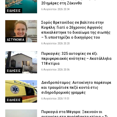
20 ημέρες στη Ζάκυνθο
6 Αυγούστου 2026 20:34
ΕΙΔΗΣΕΙΣ
Σορός Βρετανίδας σε βαλίτσα στην
Κυψέλη: Γιατί ο 26χρονος Αφγανός
επικαλέστηκε το δικαίωμα της σιωπής
– Τι υποστηρίζει ο δικηγόρος του
ΑΣΤΥΝΟΜΙΑ
6 Αυγούστου 2026 20:20
Πυρκαγιές: 325 αυτοψίες σε έξι
περιφερειακές ενότητες – Ακατάλληλα
118 κτίρια
6 Αυγούστου 2026 20:06
ΕΙΔΗΣΕΙΣ
Δενδροπόταμος: Αυτοκίνητο παρέσυρε
και τραυμάτισε πεζό κοντά στις
σιδηροδρομικές γραμμές
6 Αυγούστου 2026 19:51
ΕΙΔΗΣΕΙΣ
Πυρκαγιά στα Μέγαρα: Ξεκινούν οι
αυτοψίες στα πυρόπληκτα κτίρια – Τι