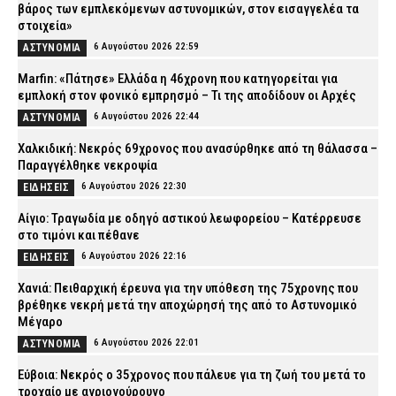
βάρος των εμπλεκόμενων αστυνομικών, στον εισαγγελέα τα
στοιχεία»
6 Αυγούστου 2026 22:59
ΑΣΤΥΝΟΜΙΑ
Marfin: «Πάτησε» Ελλάδα η 46χρονη που κατηγορείται για
εμπλοκή στον φονικό εμπρησμό – Τι της αποδίδουν οι Αρχές
6 Αυγούστου 2026 22:44
ΑΣΤΥΝΟΜΙΑ
Χαλκιδική: Νεκρός 69χρονος που ανασύρθηκε από τη θάλασσα –
Παραγγέλθηκε νεκροψία
6 Αυγούστου 2026 22:30
ΕΙΔΗΣΕΙΣ
Αίγιο: Τραγωδία με οδηγό αστικού λεωφορείου – Κατέρρευσε
στο τιμόνι και πέθανε
6 Αυγούστου 2026 22:16
ΕΙΔΗΣΕΙΣ
Χανιά: Πειθαρχική έρευνα για την υπόθεση της 75χρονης που
βρέθηκε νεκρή μετά την αποχώρησή της από το Αστυνομικό
Μέγαρο
6 Αυγούστου 2026 22:01
ΑΣΤΥΝΟΜΙΑ
Εύβοια: Νεκρός ο 35χρονος που πάλευε για τη ζωή του μετά το
τροχαίο με αγριογούρουνο