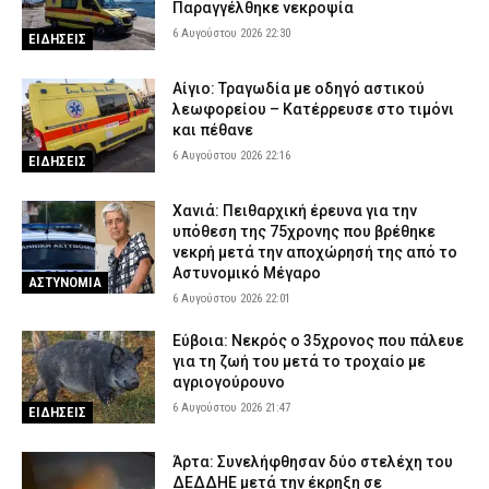
Παραγγέλθηκε νεκροψία
6 Αυγούστου 2026 22:30
ΕΙΔΗΣΕΙΣ
Αίγιο: Τραγωδία με οδηγό αστικού
λεωφορείου – Κατέρρευσε στο τιμόνι
και πέθανε
6 Αυγούστου 2026 22:16
ΕΙΔΗΣΕΙΣ
Χανιά: Πειθαρχική έρευνα για την
υπόθεση της 75χρονης που βρέθηκε
νεκρή μετά την αποχώρησή της από το
Αστυνομικό Μέγαρο
ΑΣΤΥΝΟΜΙΑ
6 Αυγούστου 2026 22:01
Εύβοια: Νεκρός ο 35χρονος που πάλευε
για τη ζωή του μετά το τροχαίο με
αγριογούρουνο
6 Αυγούστου 2026 21:47
ΕΙΔΗΣΕΙΣ
Άρτα: Συνελήφθησαν δύο στελέχη του
ΔΕΔΔΗΕ μετά την έκρηξη σε