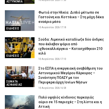
10 Αυγούστου 2026 17:36
ΑΣΤΥΝΟΜΙΑ
10 Αυγούστου 2026 11:15
ΑΣΤΥΝΟΜΙΑ
Φωτιά στον Κουβαρά Αττικής: Η στιγμή που ρεπόρτερ σώζει
Φωτιά στην Ηλεία: Διπλό μέτωπο σε
χελώνα (βίντεο)
Γαστούνη και Κοττέικα – Στη μάχη δέκα
εναέρια μέσα
10 Αυγούστου 2026 11:02
ΕΙΔΗΣΕΙΣ
10 Αυγούστου 2026 17:18
ΕΙΔΗΣΕΙΣ
Συνελήφθη 53χρονος αλλοδαπός στο αεροδρόμιο της Αθήνας –
Καταζητούνταν στη Γαλλία για «ξέπλυμα» χρήματος και απάτες
Σούδα: Λιμενικό καταδίωξε δύο άνδρες
10 Αυγούστου 2026 10:50
ΑΣΤΥΝΟΜΙΑ
που έκλεβαν ψάρια από
ιχθυοκαλλιέργεια – Κατασχέθηκαν 210
Καλαμάτα: Αστυνομικοί κατέσχεσαν πάνω από 10 κιλά κάνναβης
κιλά
– Χειροπέδες σε τρία άτομα
ΕΙΔΗΣΕΙΣ
10 Αυγούστου 2026 17:10
10 Αυγούστου 2026 10:37
ΑΣΤΥΝΟΜΙΑ
Στο ΕΣΠΑ η ενεργειακή αναβάθμιση του
Αστυνομικού Μεγάρου Κέρκυρας –
Συνάντηση ΠΟΑΣΥ με τον
ΣΩΜΑΤΑ
Περιφερειάρχη Ιονίων Νήσων
ΑΣΦΑΛΕΙΑΣ
10 Αυγούστου 2026 16:58
Πολύ υψηλός κίνδυνος πυρκαγιάς
αύριο σε 15 περιοχές – Στη λίστα και η
Αττική