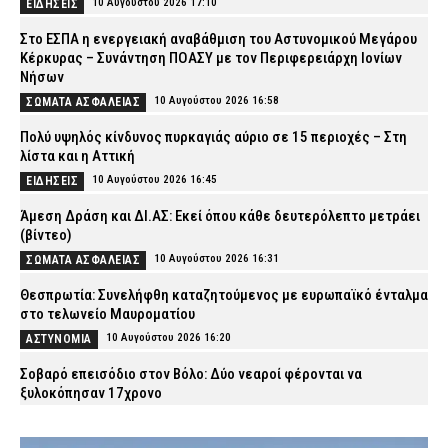
10 Αυγούστου 2026 17:10
ΕΙΔΗΣΕΙΣ
Στο ΕΣΠΑ η ενεργειακή αναβάθμιση του Αστυνομικού Μεγάρου
Κέρκυρας – Συνάντηση ΠΟΑΣΥ με τον Περιφερειάρχη Ιονίων
Νήσων
10 Αυγούστου 2026 16:58
ΣΩΜΑΤΑ ΑΣΦΑΛΕΙΑΣ
Πολύ υψηλός κίνδυνος πυρκαγιάς αύριο σε 15 περιοχές – Στη
λίστα και η Αττική
10 Αυγούστου 2026 16:45
ΕΙΔΗΣΕΙΣ
Άμεση Δράση και ΔΙ.ΑΣ: Εκεί όπου κάθε δευτερόλεπτο μετράει
(βίντεο)
10 Αυγούστου 2026 16:31
ΣΩΜΑΤΑ ΑΣΦΑΛΕΙΑΣ
Θεσπρωτία: Συνελήφθη καταζητούμενος με ευρωπαϊκό ένταλμα
στο τελωνείο Μαυροματίου
10 Αυγούστου 2026 16:20
ΑΣΤΥΝΟΜΙΑ
Σοβαρό επεισόδιο στον Βόλο: Δύο νεαροί φέρονται να
ξυλοκόπησαν 17χρονο
10 Αυγούστου 2026 16:07
ΑΣΤΥΝΟΜΙΑ