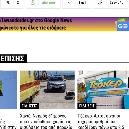
X
WhatsApp
Email
Copy URL
 ΕΠΙΣΗΣ
ΕΙΔΗΣΕΙΣ
ΕΙΔΗΣΕΙΣ
Χανιά: Νεκρός 81χρονος
Τζόκερ: Αυτοί είναι οι
πές
που ανασύρθηκε χωρίς τις
τυχεροί αριθμοί που
/8) στην
αισθήσεις του από παραλία
κερδίζουν πάνω από 2,5