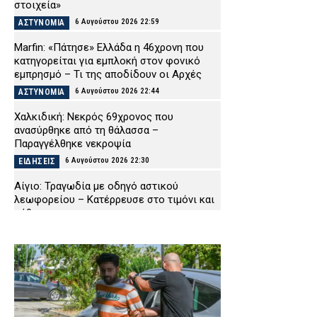
στοιχεία»
6 Αυγούστου 2026 22:59
ΑΣΤΥΝΟΜΙΑ
Marfin: «Πάτησε» Ελλάδα η 46χρονη που
κατηγορείται για εμπλοκή στον φονικό
εμπρησμό – Τι της αποδίδουν οι Αρχές
6 Αυγούστου 2026 22:44
ΑΣΤΥΝΟΜΙΑ
Χαλκιδική: Νεκρός 69χρονος που
ανασύρθηκε από τη θάλασσα –
Παραγγέλθηκε νεκροψία
6 Αυγούστου 2026 22:30
ΕΙΔΗΣΕΙΣ
Αίγιο: Τραγωδία με οδηγό αστικού
λεωφορείου – Κατέρρευσε στο τιμόνι και
πέθανε
6 Αυγούστου 2026 22:16
ΕΙΔΗΣΕΙΣ
Χανιά: Πειθαρχική έρευνα για την υπόθεση
της 75χρονης που βρέθηκε νεκρή μετά την
αποχώρησή της από το Αστυνομικό
Μέγαρο
6 Αυγούστου 2026 22:01
ΑΣΤΥΝΟΜΙΑ