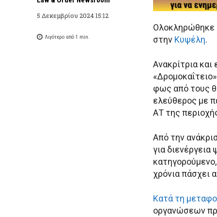
5 Δεκεμβρίου 2024 15:12
Ολοκληρώθηκε η
Λιγότερο από 1
min.
στην
Κυψέλη
.
Ανακρίτρια και
«Δρομοκαΐτειο»
φως από τους θ
ελεύθερος με π
ΑΤ της περιοχής
Από την ανάκρισ
για διενέργεια
κατηγορούμενο,
χρόνια πάσχει α
Κατά τη μεταφο
οργανώσεων προ