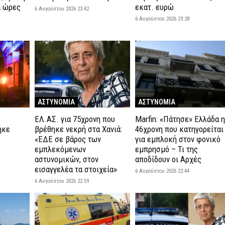
ά ώρες
εκατ. ευρώ
6 Αυγούστου 2026 23:42
6 Αυγούστου 2026 23:28
ΑΣΤΥΝΟΜΙΑ
ΑΣΤΥΝΟΜΙΑ
ΕΛ.ΑΣ. για 75χρονη που
Marfin: «Πάτησε» Ελλάδα 
ηκε
βρέθηκε νεκρή στα Χανιά:
46χρονη που κατηγορείται
«ΕΔΕ σε βάρος των
για εμπλοκή στον φονικό
εμπλεκόμενων
εμπρησμό – Τι της
αστυνομικών, στον
αποδίδουν οι Αρχές
εισαγγελέα τα στοιχεία»
6 Αυγούστου 2026 22:44
6 Αυγούστου 2026 22:59