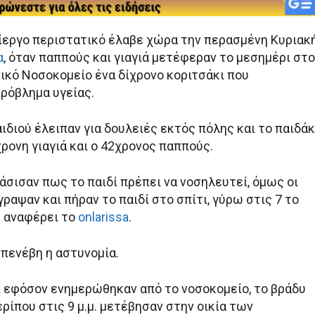
ίεργο περιστατικό έλαβε χώρα την περασμένη Κυριακ
α
, όταν παππούς και γιαγιά μετέφεραν το μεσημέρι στο
ικό Νοσοκομείο ένα δίχρονο κοριτσάκι που
ρόβλημα υγείας.
αιδιού έλειπαν για δουλειές εκτός πόλης και το παιδάκ
ρονη γιαγιά και ο 42χρονος παππούς.
άσισαν πως το παιδί πρέπει να νοσηλευτεί, όμως οι
αψαν και πήραν το παιδί στο σπίτι, γύρω στις 7 το
 αναφέρει το
onlarissa
.
επενέβη η αστυνομία.
ι εφόσον ενημερώθηκαν από το νοσοκομείο, το βράδυ
ρίπου στις 9 μ.μ. μετέβησαν στην οικία των