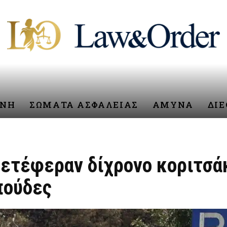
ΥΝΗ
ΣΩΜΑΤΑ ΑΣΦΑΛΕΙΑΣ
ΑΜΥΝΑ
ΔΙ
μετέφεραν δίχρονο κοριτσά
πούδες