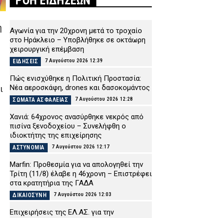
ΡΟΗ ΕΙΔΗΣΕΩΝ
ή
Αγωνία για την 20χρονη μετά το τροχαίο
στο Ηράκλειο – Υποβλήθηκε σε οκτάωρη
χειρουργική επέμβαση
7 Αυγούστου 2026 12:39
ΕΙΔΗΣΕΙΣ
Πώς ενισχύθηκε η Πολιτική Προστασία:
Νέα αεροσκάφη, drones και δασοκομάντος
ι
7 Αυγούστου 2026 12:28
ΣΩΜΑΤΑ ΑΣΦΑΛΕΙΑΣ
Χανιά: 64χρονος ανασύρθηκε νεκρός από
πισίνα ξενοδοχείου – Συνελήφθη ο
ιδιοκτήτης της επιχείρησης
7 Αυγούστου 2026 12:17
ΑΣΤΥΝΟΜΙΑ
Marfin: Προθεσμία για να απολογηθεί την
Τρίτη (11/8) έλαβε η 46χρονη – Επιστρέφει
στα κρατητήρια της ΓΑΔΑ
7 Αυγούστου 2026 12:03
ΔΙΚΑΙΟΣΥΝΗ
Επιχειρήσεις της ΕΛ.ΑΣ. για την