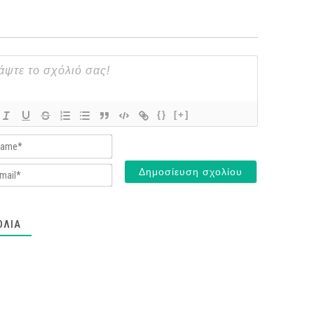
{}
[+]
Name*
Email*
ΌΛΙΑ