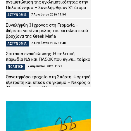
αντιμετώπιση της εγκληματικότητας στην
ο
Πελοπόννησο – Συνελήφθησαν 31 άτομα
7 Αυγούστου 2026 11:54
ΑΣΤΥΝΟΜΙΑ
Συνελήφθη 31χρονος στη Γερμανία –
Φέρεται να είναι μέλος του εκτελεστικού
βραχίονα της Greek Mafia
7 Αυγούστου 2026 11:40
ΑΣΤΥΝΟΜΙΑ
Σπιτάκια ανακύκλωσης: Η πολιτική
παρωδία ΝΔ και ΠΑΣΟΚ που έγινε… τσίρκο
7 Αυγούστου 2026 11:29
ΠΟΛΙΤΙΚΗ
Θανατηφόρο τροχαίο στη Σπάρτη: Φορτηγό
εξετράπη και έπεσε σε γκρεμό – Νεκρός ο
48χρονος οδηγός (βίντεο)
7 Αυγούστου 2026 11:14
ΕΙΔΗΣΕΙΣ
Οικογενειακή τραγωδία στις Σέρρες:
Σκοτώθηκαν μητέρα και γιος – Βίντεο-σοκ
από τη στιγμή της σύγκρουσης του ΙΧ με
φορτηγό
7 Αυγούστου 2026 11:06
ΑΣΤΥΝΟΜΙΑ