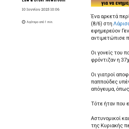
10 Ιουνίου 2025 10:06
Ένα αρκετά περ
Λιγότερο από 1
min.
(8/6) στη
Λάρισ
εφημερεύον Γεν
αντιμετώπισε π
Οι γονείς του π
φρόντιζαν η 37χ
Οι γιατροί αποφ
παππούδες υπέγρ
απόγευμα, όπως
Τότε ήταν που 
Αστυνομικοί κα
της Κυριακής πε