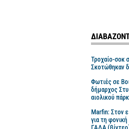
ΔΙΑΒΑΖΟΝΤ
Τροχαίο-σοκ σ
Σκοτώθηκαν δ
Φωτιές σε Βο
δήμαρχος Στυλ
αιολικού πάρ
Marfin: Στον 
για τη φονική
ΓΑΔΑ (βίντεο