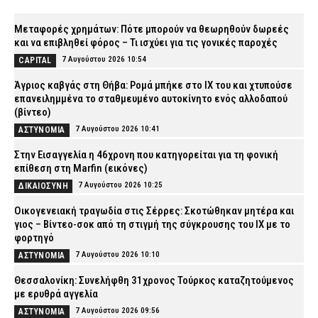
Μεταφορές χρημάτων: Πότε μπορούν να θεωρηθούν δωρεές
και να επιβληθεί φόρος – Τι ισχύει για τις γονικές παροχές
7 Αυγούστου 2026 10:54
CAPITAL
Άγριος καβγάς στη Θήβα: Ρομά μπήκε στο ΙΧ του και χτυπούσε
επανειλημμένα το σταθμευμένο αυτοκίνητο ενός αλλοδαπού
(βίντεο)
7 Αυγούστου 2026 10:41
ΑΣΤΥΝΟΜΙΑ
Στην Εισαγγελία η 46χρονη που κατηγορείται για τη φονική
επίθεση στη Marfin (εικόνες)
7 Αυγούστου 2026 10:25
ΔΙΚΑΙΟΣΥΝΗ
Οικογενειακή τραγωδία στις Σέρρες: Σκοτώθηκαν μητέρα και
γιος – Βίντεο-σοκ από τη στιγμή της σύγκρουσης του ΙΧ με το
φορτηγό
7 Αυγούστου 2026 10:10
ΑΣΤΥΝΟΜΙΑ
Θεσσαλονίκη: Συνελήφθη 31χρονος Τούρκος καταζητούμενος
με ερυθρά αγγελία
7 Αυγούστου 2026 09:56
ΑΣΤΥΝΟΜΙΑ