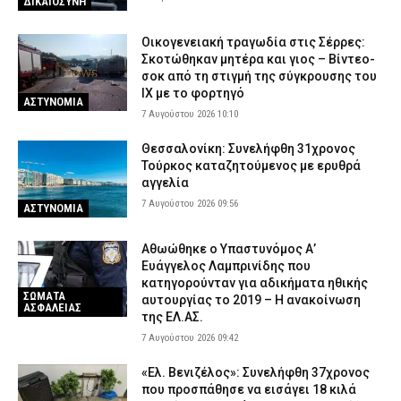
ΔΙΚΑΙΟΣΥΝΗ
Ναύπλιο: Στη φυλακή οι δύο Ινδοί για τον φόνο του 59χρονου
ψυχολόγου
Οικογενειακή τραγωδία στις Σέρρες:
6 Αυγούστου 2026 21:03
ΔΙΚΑΙΟΣΥΝΗ
Σκοτώθηκαν μητέρα και γιος – Βίντεο-
σοκ από τη στιγμή της σύγκρουσης του
Λάρισα: Μοτοσικλέτα συγκρούστηκε με νταλίκα στην Αγιά – Στο
ΙΧ με το φορτηγό
νοσοκομείο ο αναβάτης
ΑΣΤΥΝΟΜΙΑ
7 Αυγούστου 2026 10:10
6 Αυγούστου 2026 20:49
ΕΙΔΗΣΕΙΣ
Θεσσαλονίκη: Συνελήφθη 31χρονος
Ανησυχητικά στοιχεία της ΠΟΕΔΗΝ: Οκτώ καταγγελίες για
Τούρκος καταζητούμενος με ερυθρά
βιασμό μέσα σε 20 ημέρες στη Ζάκυνθο
αγγελία
6 Αυγούστου 2026 20:34
ΕΙΔΗΣΕΙΣ
7 Αυγούστου 2026 09:56
ΑΣΤΥΝΟΜΙΑ
Αθωώθηκε ο Υπαστυνόμος Α’
Ευάγγελος Λαμπρινίδης που
κατηγορούνταν για αδικήματα ηθικής
ΣΩΜΑΤΑ
αυτουργίας το 2019 – Η ανακοίνωση
ΑΣΦΑΛΕΙΑΣ
της ΕΛ.ΑΣ.
7 Αυγούστου 2026 09:42
«Ελ. Βενιζέλος»: Συνελήφθη 37χρονος
που προσπάθησε να εισάγει 18 κιλά