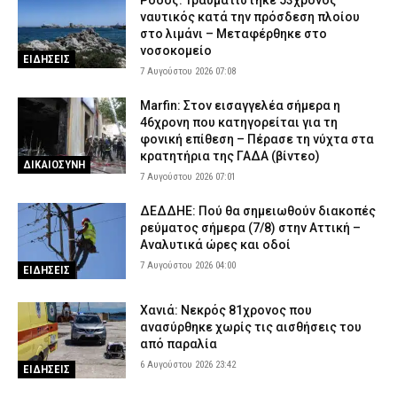
Ρόδος: Τραυματίστηκε 53χρονος
ναυτικός κατά την πρόσδεση πλοίου
στο λιμάνι – Μεταφέρθηκε στο
νοσοκομείο
ΕΙΔΗΣΕΙΣ
7 Αυγούστου 2026 07:08
Marfin: Στον εισαγγελέα σήμερα η
46χρονη που κατηγορείται για τη
φονική επίθεση – Πέρασε τη νύχτα στα
κρατητήρια της ΓΑΔΑ (βίντεο)
ΔΙΚΑΙΟΣΥΝΗ
7 Αυγούστου 2026 07:01
ΔΕΔΔΗΕ: Πού θα σημειωθούν διακοπές
ρεύματος σήμερα (7/8) στην Αττική –
Αναλυτικά ώρες και οδοί
7 Αυγούστου 2026 04:00
ΕΙΔΗΣΕΙΣ
Χανιά: Νεκρός 81χρονος που
ανασύρθηκε χωρίς τις αισθήσεις του
από παραλία
6 Αυγούστου 2026 23:42
ΕΙΔΗΣΕΙΣ