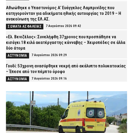
Αθωώθηκε ο Υπαστυνόμος Α’ Ευάγγελος Λαμπρινίδης που
κατηγορούνταν για αδικήματα ηθικής αυτουργίας το 2019 – Η
ανακοίνωση της ΕΛ.ΑΣ.
7 Αυγούστου 2026 09:42
ΣΩΜΑΤΑ ΑΣΦΑΛΕΙΑΣ
«Ελ. Βενιζέλος»: Συνελήφθη 37χρονος που προσπάθησε να
εισάγει 18 κιλά ακατέργαστης κάνναβης – Χειροπέδες σε άλλα
δύο άτομα
7 Αυγούστου 2026 09:29
ΑΣΤΥΝΟΜΙΑ
Γουδί: 53χρονη ανασύρθηκε νεκρή από ακάλυπτο πολυκατοικίας
– Έπεσε από τον πέμπτο όροφο
7 Αυγούστου 2026 09:16
ΑΣΤΥΝΟΜΙΑ
Τροχαίο-σοκ στις Σέρρες: ΙΧ συγκρούστηκε με φορτηγό –
Σκοτώθηκαν δύο άτομα
7 Αυγούστου 2026 09:03
ΕΙΔΗΣΕΙΣ
Λακωνία: Σήμερα η απολογία του 55χρονου που έκρυβε τη σορό
του πατέρα του σε καταψύκτη
7 Αυγούστου 2026 08:52
ΔΙΚΑΙΟΣΥΝΗ