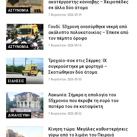
ακατέργαστης κάνναβης – Χειροπέδες
σε άλλα δύο άτομα
ΑΣΤΥΝΟΜΙΑ
7 Αυγούστου 2026 09:29
Γουδί: 53χρονη ανασύρθηκε νεκρή από
ακάλυπτο πολυκατοικίας – Έπεσε από
τον πέμπτο όροφο
7 Αυγούστου 2026 09:16
ΑΣΤΥΝΟΜΙΑ
Τροχαίο-σοκ στις Σέρρες: ΙΧ
συγκρούστηκε με φορτηγό –
Σκοτώθηκαν δύο άτομα
7 Αυγούστου 2026 09:03
ΕΙΔΗΣΕΙΣ
Λακωνία: Σήμερα η απολογία του
55χρονου που έκρυβε τη σορό του
πατέρα του σε καταψύκτη
7 Αυγούστου 2026 08:52
ΔΙΚΑΙΟΣΥΝΗ
Κίνηση τώρα: Μεγάλες καθυστερήσεις
γύρω από το λιμάνι του Πειραιά