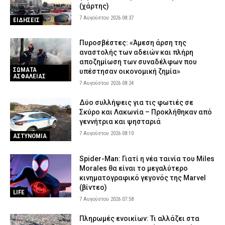
(χάρτης)
7 Αυγούστου 2026 08:37
ΕΙΔΗΣΕΙΣ
Πυροσβέστες: «Άμεση άρση της
αναστολής των αδειών και πλήρη
αποζημίωση των συναδέλφων που
ΣΩΜΑΤΑ
υπέστησαν οικονομική ζημία»
ΑΣΦΑΛΕΙΑΣ
7 Αυγούστου 2026 08:24
Δύο συλλήψεις για τις φωτιές σε
Σκύρο και Λακωνία – Προκλήθηκαν από
γεννήτρια και ψησταριά
7 Αυγούστου 2026 08:10
ΑΣΤΥΝΟΜΙΑ
Spider-Man: Γιατί η νέα ταινία του Miles
Morales θα είναι το μεγαλύτερο
κινηματογραφικό γεγονός της Marvel
(βίντεο)
LIFE
7 Αυγούστου 2026 07:58
Πληρωμές ενοικίων: Τι αλλάζει στα