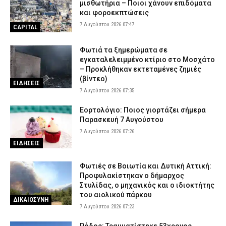
μισθωτήρια – Ποιοι χάνουν επιδόματα
και φοροεκπτώσεις
7 Αυγούστου 2026 07:47
CAPITAL
Φωτιά τα ξημερώματα σε
εγκαταλελειμμένο κτίριο στο Μοσχάτο
– Προκλήθηκαν εκτεταμένες ζημιές
(βίντεο)
ΕΙΔΗΣΕΙΣ
7 Αυγούστου 2026 07:35
Εορτολόγιο: Ποιος γιορτάζει σήμερα
Παρασκευή 7 Αυγούστου
7 Αυγούστου 2026 07:26
ΕΙΔΗΣΕΙΣ
Φωτιές σε Βοιωτία και Δυτική Αττική:
Προφυλακίστηκαν ο δήμαρχος
Στυλίδας, ο μηχανικός και ο ιδιοκτήτης
του αιολικού πάρκου
ΔΙΚΑΙΟΣΥΝΗ
7 Αυγούστου 2026 07:23