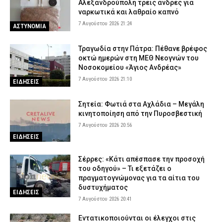
Αλεξανδρούπολη τρεις άνδρες για
ναρκωτικά και λαθραίο καπνό
7 Αυγούστου 2026 21:24
ΑΣΤΥΝΟΜΙΑ
Τραγωδία στην Πάτρα: Πέθανε βρέφος
οκτώ ημερών στη ΜΕΘ Νεογνών του
Νοσοκομείου «Άγιος Ανδρέας»
7 Αυγούστου 2026 21:10
ΕΙΔΗΣΕΙΣ
Σητεία: Φωτιά στα Αχλάδια – Μεγάλη
κινητοποίηση από την Πυροσβεστική
7 Αυγούστου 2026 20:56
ΕΙΔΗΣΕΙΣ
Σέρρες: «Κάτι απέσπασε την προσοχή
του οδηγού» – Τι εξετάζει ο
πραγματογνώμονας για τα αίτια του
δυστυχήματος
ΕΙΔΗΣΕΙΣ
7 Αυγούστου 2026 20:41
Εντατικοποιούνται οι έλεγχοι στις