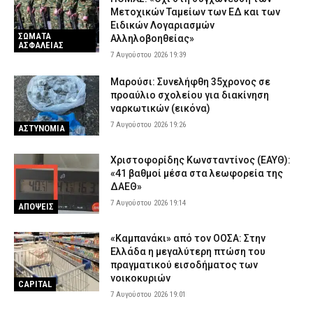
Μετοχικών Ταμείων των ΕΔ και των
Ειδικών Λογαριασμών
ΣΩΜΑΤΑ
Αλληλοβοηθείας»
ΑΣΦΑΛΕΙΑΣ
7 Αυγούστου 2026 19:39
Μαρούσι: Συνελήφθη 35χρονος σε
προαύλιο σχολείου για διακίνηση
ναρκωτικών (εικόνα)
7 Αυγούστου 2026 19:26
ΑΣΤΥΝΟΜΙΑ
Χριστοφορίδης Κωνσταντίνος (ΕΑΥΘ):
«41 βαθμοί μέσα στα λεωφορεία της
ΔΑΕΘ»
7 Αυγούστου 2026 19:14
ΑΠΟΨΕΙΣ
«Καμπανάκι» από τον ΟΟΣΑ: Στην
Ελλάδα η μεγαλύτερη πτώση του
πραγματικού εισοδήματος των
νοικοκυριών
CAPITAL
7 Αυγούστου 2026 19:01