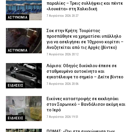
παραλίες – Τρεις συλλήψεις και πέντε
«λουκέτα» στη Χαλκιδική
7 Αυγούστου 2026 20:27
ΑΣΤΥΝΟΜΙΑ
Σοκ στην Κρήτη: Τουρίστας
προσπάθησε να χρηματίσει υπάλληλο
για να ασελγήσει σε 10χρονο κορίτσι –
Αναζητείται από τις Αρχές (βίντεο)
ΑΣΤΥΝΟΜΙΑ
7 Αυγούστου 2026 20:12
Λάρισα: Οδηγός δικύκλου έπεσε σε
σταθμευμένο αυτοκίνητο και
εγκατέλειψε το σημείο – Δείτε βίντεο
7 Αυγούστου 2026 20:06
ΕΙΔΗΣΕΙΣ
Εικόνες καταστροφής σε εκκλησάκι
στον Σαρωνικό – Βανδάλισαν ακόμη και
το Ιερό
7 Αυγούστου 2026 19:51
ΕΙΔΗΣΕΙΣ
ΠΟΜΑΣ: «Όχι στη συγχώνευση των