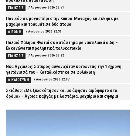
προκάλεσε αναστάτωση
7 Αυγούστου 2026 22:51
ΕΙΔΗΣΕΙΣ
Πανικός σε μοναστήρι στην Κύπρο: Μοναχός επιτέθηκε με
μαχαίρι και τραυμάτισε δύο άτομα!
7 Αυγούστου 2026 22:36
ΔΙΕΘΝΗ
Παλαιό Φάληρο: Φωτιά σε κατάστημα με ναυτιλιακά είδη –
Εκκενώνεται προληπτικά πολυκατοικία
7 Αυγούστου 2026 22:22
ΕΙΔΗΣΕΙΣ
Νέα Αγχίαλος: Σάτυρος αυνανιζόταν κοιτώντας την 13χρονη
γειτόνισσά του – Καταδικάστηκε σε φυλάκιση
7 Αυγούστου 2026 22:07
ΔΙΚΑΙΟΣΥΝΗ
Σκιάθος: «Με ξυλοκόπησαν και με άφησαν αιμόφυρτο στο
δρόμο» – Άγριος καβγάς με λοστάρια, μαχαίρια και σφυριά
7 Αυγούστου 2026 21:53
ΔΙΚΑΙΟΣΥΝΗ
Εξαφάνιση 15χρονου στην Αθήνα: Τι αναφέρει το «Χαμόγελο του
Παιδιού»
7 Αυγούστου 2026 21:39
ΕΙΔΗΣΕΙΣ