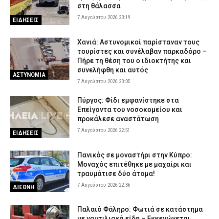
στη θάλασσα
Πιερία: Συνελήφθησαν δύο άνδρες που διέρρηξαν ΙΧ και άρπαξαν
7 Αυγούστου 2026 23:19
ΕΙΔΗΣΕΙΣ
αντικείμενα αξίας άνω των 19.000 ευρώ
7 Αυγούστου 2026 16:23
ΑΣΤΥΝΟΜΙΑ
Χανιά: Αστυνομικοί παρίσταναν τους
τουρίστες και συνέλαβαν παρκαδόρο –
Πολύ υψηλός κίνδυνος πυρκαγιάς το Σάββατο – Ποιες περιοχές
Πήρε τη θέση του ο ιδιοκτήτης και
τίθενται σε «Red Code»
συνελήφθη και αυτός
ΑΣΤΥΝΟΜΙΑ
7 Αυγούστου 2026 16:10
ΕΙΔΗΣΕΙΣ
7 Αυγούστου 2026 23:05
Πύργος: Φίδι εμφανίστηκε στα
Επείγοντα του νοσοκομείου και
προκάλεσε αναστάτωση
7 Αυγούστου 2026 22:51
ΕΙΔΗΣΕΙΣ
Πανικός σε μοναστήρι στην Κύπρο:
Μοναχός επιτέθηκε με μαχαίρι και
τραυμάτισε δύο άτομα!
7 Αυγούστου 2026 22:36
ΔΙΕΘΝΗ
Παλαιό Φάληρο: Φωτιά σε κατάστημα
με ναυτιλιακά είδη – Εκκενώνεται