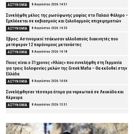
8 Αυγούστου 2026 14:51
ΑΣΤΥΝΟΜΙΑ
Συνελήφθη μέλος της ρωσόφωνης μαφίας στο Παλαιό Φάληρο –
Εμπλέκεται σε εκβιασμούς και ξυλοδαρμούς επιχειρηματιών
8 Αυγούστου 2026 14:33
ΑΣΤΥΝΟΜΙΑ
Έβρος: Αστυνομικοί τσάκωσαν αλλοδαπούς διακινητές που
μετέφεραν 12 παράνομους μετανάστες
8 Αυγούστου 2026 14:18
ΑΣΤΥΝΟΜΙΑ
Ποιος είναι ο 31χρονος «Ηλίας» που συνελήφθη στη Γερμανία
για τρεις δολοφονίες μελών της Greek Mafia – Θα εκδοθεί στην
Ελλάδα
8 Αυγούστου 2026 14:04
ΑΣΤΥΝΟΜΙΑ
Συνελήφθησαν τέσσερα άτομα για ναρκωτικά σε Λευκάδα και
Κέρκυρα
8 Αυγούστου 2026 13:51
ΑΣΤΥΝΟΜΙΑ
Δούναβης: Η ξηρασία αποκάλυψε πάνω από 200 ναζιστικά πλοία
– Το εντυπωσιακό εύρημα που ξυπνά μνήμες του Β’ Παγκοσμίου
Πολέμου
8 Αυγούστου 2026 13:39