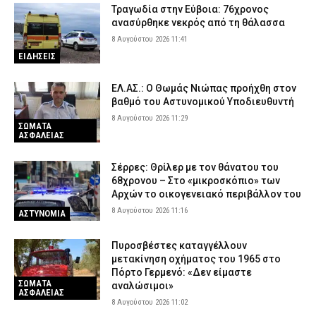
Τραγωδία στην Εύβοια: 76χρονος
ανασύρθηκε νεκρός από τη θάλασσα
8 Αυγούστου 2026 11:41
ΕΙΔΗΣΕΙΣ
ΕΛ.ΑΣ.: Ο Θωμάς Νιώπας προήχθη στον
βαθμό του Αστυνομικού Υποδιευθυντή
8 Αυγούστου 2026 11:29
ΣΩΜΑΤΑ
ΑΣΦΑΛΕΙΑΣ
Σέρρες: Θρίλερ με τον θάνατου του
68χρονου – Στο «μικροσκόπιο» των
Αρχών το οικογενειακό περιβάλλον του
8 Αυγούστου 2026 11:16
ΑΣΤΥΝΟΜΙΑ
Πυροσβέστες καταγγέλλουν
μετακίνηση οχήματος του 1965 στο
Πόρτο Γερμενό: «Δεν είμαστε
ΣΩΜΑΤΑ
αναλώσιμοι»
ΑΣΦΑΛΕΙΑΣ
8 Αυγούστου 2026 11:02