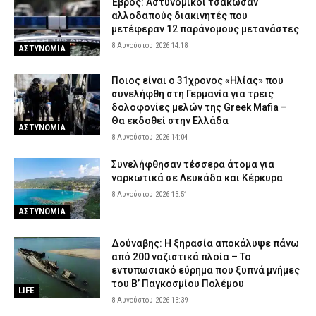
Έβρος: Αστυνομικοί τσάκωσαν
αλλοδαπούς διακινητές που
μετέφεραν 12 παράνομους μετανάστες
8 Αυγούστου 2026 14:18
ΑΣΤΥΝΟΜΙΑ
Ποιος είναι ο 31χρονος «Ηλίας» που
συνελήφθη στη Γερμανία για τρεις
δολοφονίες μελών της Greek Mafia –
Θα εκδοθεί στην Ελλάδα
ΑΣΤΥΝΟΜΙΑ
8 Αυγούστου 2026 14:04
Συνελήφθησαν τέσσερα άτομα για
ναρκωτικά σε Λευκάδα και Κέρκυρα
8 Αυγούστου 2026 13:51
ΑΣΤΥΝΟΜΙΑ
Δούναβης: Η ξηρασία αποκάλυψε πάνω
από 200 ναζιστικά πλοία – Το
εντυπωσιακό εύρημα που ξυπνά μνήμες
του Β’ Παγκοσμίου Πολέμου
LIFE
8 Αυγούστου 2026 13:39