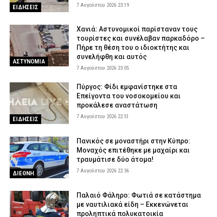
αντικείμενα αξίας άνω των 19.000 ευρώ
7 Αυγούστου 2026 23:19
ΕΙΔΗΣΕΙΣ
7 Αυγούστου 2026 16:23
ΑΣΤΥΝΟΜΙΑ
Πολύ υψηλός κίνδυνος πυρκαγιάς το Σάββατο – Ποιες περιοχές
Χανιά: Αστυνομικοί παρίσταναν τους
τίθενται σε «Red Code»
τουρίστες και συνέλαβαν παρκαδόρο –
Πήρε τη θέση του ο ιδιοκτήτης και
7 Αυγούστου 2026 16:10
ΕΙΔΗΣΕΙΣ
συνελήφθη και αυτός
ΑΣΤΥΝΟΜΙΑ
7 Αυγούστου 2026 23:05
Πύργος: Φίδι εμφανίστηκε στα
Επείγοντα του νοσοκομείου και
προκάλεσε αναστάτωση
7 Αυγούστου 2026 22:51
ΕΙΔΗΣΕΙΣ
Πανικός σε μοναστήρι στην Κύπρο:
Μοναχός επιτέθηκε με μαχαίρι και
τραυμάτισε δύο άτομα!
7 Αυγούστου 2026 22:36
ΔΙΕΘΝΗ
Παλαιό Φάληρο: Φωτιά σε κατάστημα
με ναυτιλιακά είδη – Εκκενώνεται
προληπτικά πολυκατοικία