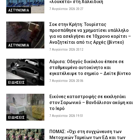
«λουκέτα» στη Χαλκιδική
7 Αυγούστου 2026 20:27
ΑΣΤΥΝΟΜΙΑ
Σοκ στην Κρήτη: Τουρίστας
προσπάθησε να χρηματίσει υπάλληλο
για να ασελγήσει σε 10χρονο κορίτσι –
Αναζητείται από τις Αρχές (βίντεο)
ΑΣΤΥΝΟΜΙΑ
7 Αυγούστου 2026 20:12
Λάρισα: Οδηγός δικύκλου έπεσε σε
σταθμευμένο αυτοκίνητο και
εγκατέλειψε το σημείο – Δείτε βίντεο
7 Αυγούστου 2026 20:06
ΕΙΔΗΣΕΙΣ
Εικόνες καταστροφής σε εκκλησάκι
στον Σαρωνικό – Βανδάλισαν ακόμη και
το Ιερό
7 Αυγούστου 2026 19:51
ΕΙΔΗΣΕΙΣ
ΠΟΜΑΣ: «Όχι στη συγχώνευση των
Μετοχικών Ταμείων των ΕΔ και των