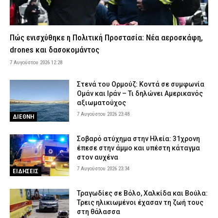
ΕΙΔΗΣΕΙΣ
Περίεργο περιστατικό στη Θεσσαλονίκη: Καταδίωξαν BMW, την
εμβόλισαν και εξαφανίστηκαν πριν φτάσει η Αστυνομία (βίντεο)
Πώς ενισχύθηκε η Πολιτική Προστασία: Νέα αεροσκάφη,
7 Αυγούστου 2026 17:25
ΑΣΤΥΝΟΜΙΑ
drones και δασοκομάντος
Θεσσαλονίκη: Πρώην συνδικαλιστής της ΕΛ.ΑΣ. συνελήφθη για
7 Αυγούστου 2026 12:28
ρευματοκλοπή
7 Αυγούστου 2026 17:12
ΑΣΤΥΝΟΜΙΑ
Στενά του Ορμούζ: Κοντά σε συμφωνία
Θεσσαλονίκη: Μεγάλη κινητοποίηση για φωτιά στο Μονοπήγαδο
Ομάν και Ιράν – Τι δηλώνει Αμερικανός
– Επιχειρούν ισχυρές επίγειες και εναέριες δυνάμεις
αξιωματούχος
7 Αυγούστου 2026 23:48
7 Αυγούστου 2026 17:00
ΕΙΔΗΣΕΙΣ
ΔΙΕΘΝΗ
Γρεβενά: Ο Σύλλογος Αλληλεγγύης και Εθελοντισμού «Ελπίδα»
Σοβαρό ατύχημα στην Ηλεία: 31χρονη
προχώρησε σε δωρεά ειδών ιματισμού στο Αστυνομικό Τμήμα
έπεσε στην άμμο και υπέστη κάταγμα
7 Αυγούστου 2026 16:48
ΣΩΜΑΤΑ ΑΣΦΑΛΕΙΑΣ
στον αυχένα
7 Αυγούστου 2026 23:34
Κορινθία: Μήνυμα του 112 για φωτιά στο Στεφάνι –
ΕΙΔΗΣΕΙΣ
«Παραμείνετε σε ετοιμότητα»
7 Αυγούστου 2026 16:35
ΕΙΔΗΣΕΙΣ
Τραγωδίες σε Βόλο, Χαλκίδα και Βούλα:
Τρεις ηλικιωμένοι έχασαν τη ζωή τους
Πιερία: Συνελήφθησαν δύο άνδρες που διέρρηξαν ΙΧ και άρπαξαν
στη θάλασσα