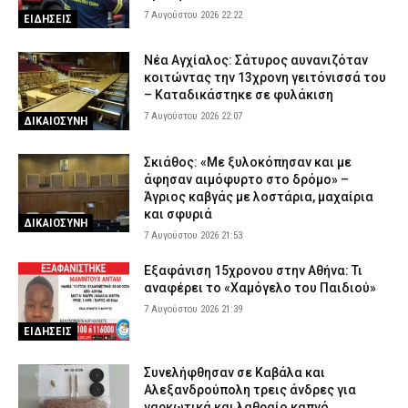
7 Αυγούστου 2026 22:22
ΕΙΔΗΣΕΙΣ
Νέα Αγχίαλος: Σάτυρος αυνανιζόταν
κοιτώντας την 13χρονη γειτόνισσά του
– Καταδικάστηκε σε φυλάκιση
7 Αυγούστου 2026 22:07
ΔΙΚΑΙΟΣΥΝΗ
Σκιάθος: «Με ξυλοκόπησαν και με
άφησαν αιμόφυρτο στο δρόμο» –
Άγριος καβγάς με λοστάρια, μαχαίρια
και σφυριά
ΔΙΚΑΙΟΣΥΝΗ
7 Αυγούστου 2026 21:53
Εξαφάνιση 15χρονου στην Αθήνα: Τι
αναφέρει το «Χαμόγελο του Παιδιού»
7 Αυγούστου 2026 21:39
ΕΙΔΗΣΕΙΣ
Συνελήφθησαν σε Καβάλα και
Αλεξανδρούπολη τρεις άνδρες για
ναρκωτικά και λαθραίο καπνό