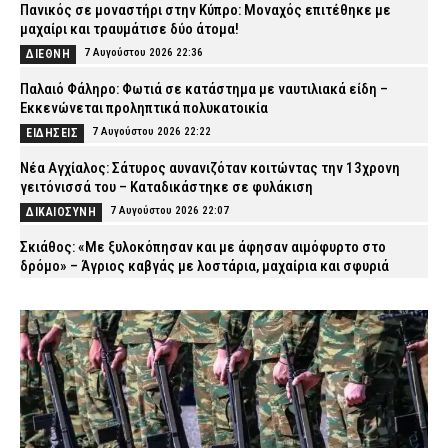
Πανικός σε μοναστήρι στην Κύπρο: Μοναχός επιτέθηκε με
μαχαίρι και τραυμάτισε δύο άτομα!
7 Αυγούστου 2026 22:36
ΔΙΕΘΝΗ
Παλαιό Φάληρο: Φωτιά σε κατάστημα με ναυτιλιακά είδη –
Εκκενώνεται προληπτικά πολυκατοικία
7 Αυγούστου 2026 22:22
ΕΙΔΗΣΕΙΣ
Νέα Αγχίαλος: Σάτυρος αυνανιζόταν κοιτώντας την 13χρονη
γειτόνισσά του – Καταδικάστηκε σε φυλάκιση
7 Αυγούστου 2026 22:07
ΔΙΚΑΙΟΣΥΝΗ
Σκιάθος: «Με ξυλοκόπησαν και με άφησαν αιμόφυρτο στο
δρόμο» – Άγριος καβγάς με λοστάρια, μαχαίρια και σφυριά
7 Αυγούστου 2026 21:53
ΔΙΚΑΙΟΣΥΝΗ
Εξαφάνιση 15χρονου στην Αθήνα: Τι αναφέρει το «Χαμόγελο του
Παιδιού»
7 Αυγούστου 2026 21:39
ΕΙΔΗΣΕΙΣ
Συνελήφθησαν σε Καβάλα και Αλεξανδρούπολη τρεις άνδρες
για ναρκωτικά και λαθραίο καπνό
7 Αυγούστου 2026 21:24