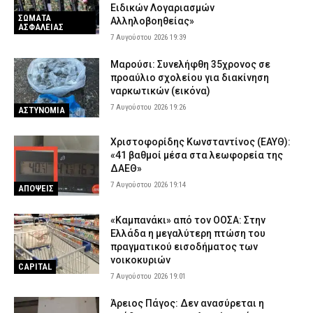
Ειδικών Λογαριασμών
ΣΩΜΑΤΑ
Αλληλοβοηθείας»
ΑΣΦΑΛΕΙΑΣ
7 Αυγούστου 2026 19:39
Μαρούσι: Συνελήφθη 35χρονος σε
προαύλιο σχολείου για διακίνηση
ναρκωτικών (εικόνα)
7 Αυγούστου 2026 19:26
ΑΣΤΥΝΟΜΙΑ
Χριστοφορίδης Κωνσταντίνος (ΕΑΥΘ):
«41 βαθμοί μέσα στα λεωφορεία της
ΔΑΕΘ»
7 Αυγούστου 2026 19:14
ΑΠΟΨΕΙΣ
«Καμπανάκι» από τον ΟΟΣΑ: Στην
Ελλάδα η μεγαλύτερη πτώση του
πραγματικού εισοδήματος των
νοικοκυριών
CAPITAL
7 Αυγούστου 2026 19:01
Άρειος Πάγος: Δεν ανασύρεται η