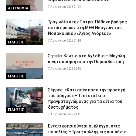
7 Αυγούστου 2026 21:24
ΑΣΤΥΝΟΜΙΑ
Τραγωδία στην Πάτρα: Πέθανε βρέφος
οκτώ ημερών στη ΜΕΘ Νεογνών του
Νοσοκομείου «Άγιος Ανδρέας»
7 Αυγούστου 2026 21:10
ΕΙΔΗΣΕΙΣ
Σητεία: Φωτιά στα Αχλάδια – Μεγάλη
κινητοποίηση από την Πυροσβεστική
7 Αυγούστου 2026 20:56
ΕΙΔΗΣΕΙΣ
Σέρρες: «Κάτι απέσπασε την προσοχή
του οδηγού» – Τι εξετάζει ο
πραγματογνώμονας για τα αίτια του
δυστυχήματος
ΕΙΔΗΣΕΙΣ
7 Αυγούστου 2026 20:41
Εντατικοποιούνται οι έλεγχοι στις
παραλίες – Τρεις συλλήψεις και πέντε