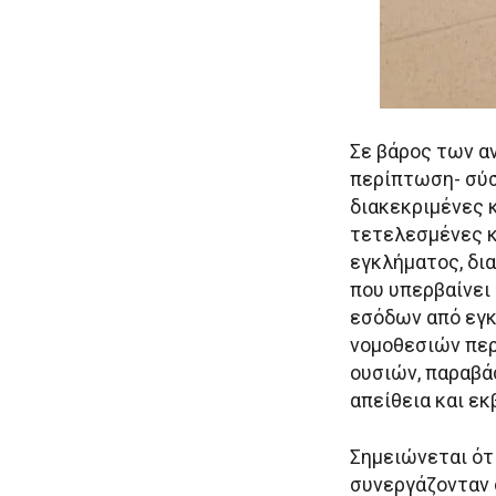
Σε βάρος των α
περίπτωση- σύσ
διακεκριμένες 
τετελεσμένες κ
εγκλήματος, δι
που υπερβαίνει
εσόδων από εγκ
νομοθεσιών περ
ουσιών, παραβάσ
απείθεια και εκ
Σημειώνεται ότ
συνεργάζονταν 