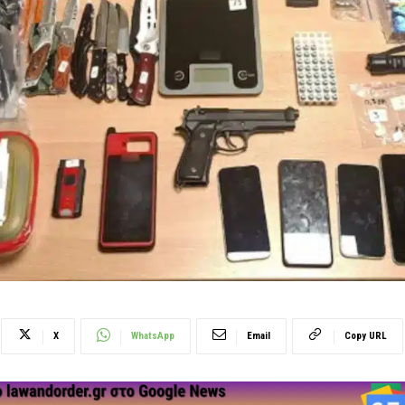
X
WhatsApp
Email
Copy URL