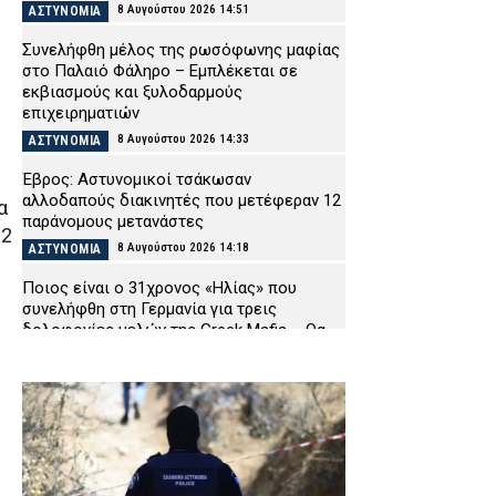
8 Αυγούστου 2026 14:51
ΑΣΤΥΝΟΜΙΑ
Συνελήφθη μέλος της ρωσόφωνης μαφίας
στο Παλαιό Φάληρο – Εμπλέκεται σε
εκβιασμούς και ξυλοδαρμούς
επιχειρηματιών
8 Αυγούστου 2026 14:33
ΑΣΤΥΝΟΜΙΑ
Έβρος: Αστυνομικοί τσάκωσαν
αλλοδαπούς διακινητές που μετέφεραν 12
α
παράνομους μετανάστες
 2
8 Αυγούστου 2026 14:18
ΑΣΤΥΝΟΜΙΑ
Ποιος είναι ο 31χρονος «Ηλίας» που
συνελήφθη στη Γερμανία για τρεις
δολοφονίες μελών της Greek Mafia – Θα
εκδοθεί στην Ελλάδα
8 Αυγούστου 2026 14:04
ΑΣΤΥΝΟΜΙΑ
Συνελήφθησαν τέσσερα άτομα για
ναρκωτικά σε Λευκάδα και Κέρκυρα
8 Αυγούστου 2026 13:51
ΑΣΤΥΝΟΜΙΑ