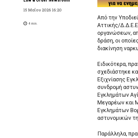
15 Μαΐου 2026 16:20
Από την Υποδιε
4
min.
Αττικής/Δ.Δ.Ε.
οργανώσεων, απ
δράση, οι οποί
διακίνηση ναρ
Ειδικότερα, πρ
σχεδιάστηκε κα
Εξιχνίασης Εγκλ
συνδρομή αστυν
Εγκλημάτων Αγί
Μεγαρέων και Μ
Εγκλημάτων Βορ
αστυνομικών της
Παράλληλα, πρα