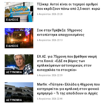
Τζόκερ: Αυτοί είναι οι τυχεροί αριθμοί
Σαμοθράκη: Επιχείρηση διάσωσης 15χρονης που τραυματίστηκε
που κερδίζουν πάνω από 2,5 εκατ. ευρώ
στο κεφάλι στη Γριά Βάθρα
6 Αυγούστου 2026 23:28
6 Αυγούστου 2026 17:02
ΕΙΔΗΣΕΙΣ
ΕΙΔΗΣΕΙΣ
Χαλκιδική: Πυροσβέστες έσβησαν μέσα σε 15 λεπτά φωτιά στο
Πόρτο Καρράς
Σοκ στην Πρέβεζα: 59χρονος
εντοπίστηκε απαγχονισμένος
6 Αυγούστου 2026 16:50
ΕΙΔΗΣΕΙΣ
6 Αυγούστου 2026 23:13
Meteo: Πότε αρχίζει η περίοδος των δασικών πυρκαγιών στην
ΕΙΔΗΣΕΙΣ
Ελλάδα – Οι έξι πιο επικίνδυνες εβδομάδες του έτους
6 Αυγούστου 2026 16:37
ΕΙΔΗΣΕΙΣ
ΕΛ.ΑΣ. για 75χρονη που βρέθηκε νεκρή
στα Χανιά: «ΕΔΕ σε βάρος των
εμπλεκόμενων αστυνομικών, στον
εισαγγελέα τα στοιχεία»
ΑΣΤΥΝΟΜΙΑ
6 Αυγούστου 2026 22:59
Marfin: «Πάτησε» Ελλάδα η 46χρονη που
κατηγορείται για εμπλοκή στον φονικό
εμπρησμό – Τι της αποδίδουν οι Αρχές
6 Αυγούστου 2026 22:44
ΑΣΤΥΝΟΜΙΑ