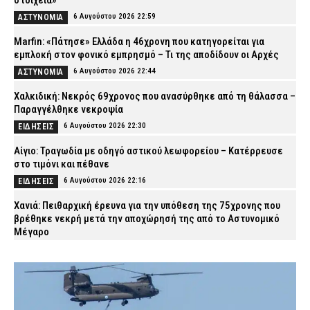
στοιχεία»
6 Αυγούστου 2026 22:59
ΑΣΤΥΝΟΜΙΑ
Marfin: «Πάτησε» Ελλάδα η 46χρονη που κατηγορείται για
εμπλοκή στον φονικό εμπρησμό – Τι της αποδίδουν οι Αρχές
6 Αυγούστου 2026 22:44
ΑΣΤΥΝΟΜΙΑ
Χαλκιδική: Νεκρός 69χρονος που ανασύρθηκε από τη θάλασσα –
Παραγγέλθηκε νεκροψία
6 Αυγούστου 2026 22:30
ΕΙΔΗΣΕΙΣ
Αίγιο: Τραγωδία με οδηγό αστικού λεωφορείου – Κατέρρευσε
στο τιμόνι και πέθανε
6 Αυγούστου 2026 22:16
ΕΙΔΗΣΕΙΣ
Χανιά: Πειθαρχική έρευνα για την υπόθεση της 75χρονης που
βρέθηκε νεκρή μετά την αποχώρησή της από το Αστυνομικό
Μέγαρο
6 Αυγούστου 2026 22:01
ΑΣΤΥΝΟΜΙΑ
Εύβοια: Νεκρός ο 35χρονος που πάλευε για τη ζωή του μετά το
τροχαίο με αγριογούρουνο
6 Αυγούστου 2026 21:47
ΕΙΔΗΣΕΙΣ