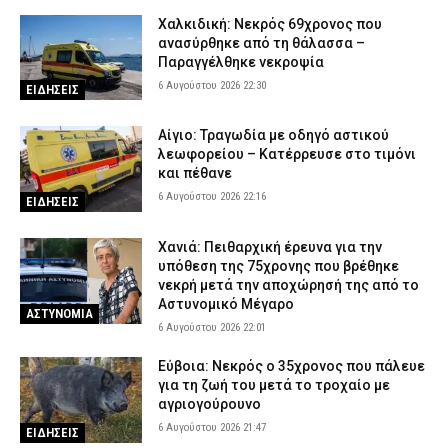
Χαλκιδική: Νεκρός 69χρονος που
ανασύρθηκε από τη θάλασσα –
Παραγγέλθηκε νεκροψία
6 Αυγούστου 2026 22:30
ΕΙΔΗΣΕΙΣ
Αίγιο: Τραγωδία με οδηγό αστικού
λεωφορείου – Κατέρρευσε στο τιμόνι
και πέθανε
6 Αυγούστου 2026 22:16
ΕΙΔΗΣΕΙΣ
Χανιά: Πειθαρχική έρευνα για την
υπόθεση της 75χρονης που βρέθηκε
νεκρή μετά την αποχώρησή της από το
Αστυνομικό Μέγαρο
ΑΣΤΥΝΟΜΙΑ
6 Αυγούστου 2026 22:01
Εύβοια: Νεκρός ο 35χρονος που πάλευε
για τη ζωή του μετά το τροχαίο με
αγριογούρουνο
6 Αυγούστου 2026 21:47
ΕΙΔΗΣΕΙΣ