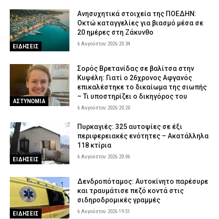
Ανησυχητικά στοιχεία της ΠΟΕΔΗΝ:
Οκτώ καταγγελίες για βιασμό μέσα σε
20 ημέρες στη Ζάκυνθο
6 Αυγούστου 2026 20:34
ΕΙΔΗΣΕΙΣ
Σορός Βρετανίδας σε βαλίτσα στην
Κυψέλη: Γιατί ο 26χρονος Αφγανός
επικαλέστηκε το δικαίωμα της σιωπής
– Τι υποστηρίζει ο δικηγόρος του
ΑΣΤΥΝΟΜΙΑ
6 Αυγούστου 2026 20:20
Πυρκαγιές: 325 αυτοψίες σε έξι
περιφερειακές ενότητες – Ακατάλληλα
118 κτίρια
6 Αυγούστου 2026 20:06
ΕΙΔΗΣΕΙΣ
Δενδροπόταμος: Αυτοκίνητο παρέσυρε
και τραυμάτισε πεζό κοντά στις
σιδηροδρομικές γραμμές
6 Αυγούστου 2026 19:51
ΕΙΔΗΣΕΙΣ