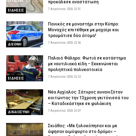
προκάλεσε αναστάτωση
7 Αυγούστου 2026 22:51
ΕΙΔΗΣΕΙΣ
Πανικός σε μοναστήρι στην Κύπρο:
Μοναχός επιτέθηκε με μαχαίρι και
τραυμάτισε δύο άτομα!
7 Αυγούστου 2026 22:36
ΔΙΕΘΝΗ
Παλαιό Φάληρο: Φωτιά σε κατάστημα
με ναυτιλιακά είδη – Εκκενώνεται
προληπτικά πολυκατοικία
7 Αυγούστου 2026 22:22
ΕΙΔΗΣΕΙΣ
Νέα Αγχίαλος: Σάτυρος αυνανιζόταν
κοιτώντας την 13χρονη γειτόνισσά του
– Καταδικάστηκε σε φυλάκιση
7 Αυγούστου 2026 22:07
ΔΙΚΑΙΟΣΥΝΗ
Σκιάθος: «Με ξυλοκόπησαν και με
άφησαν αιμόφυρτο στο δρόμο» –