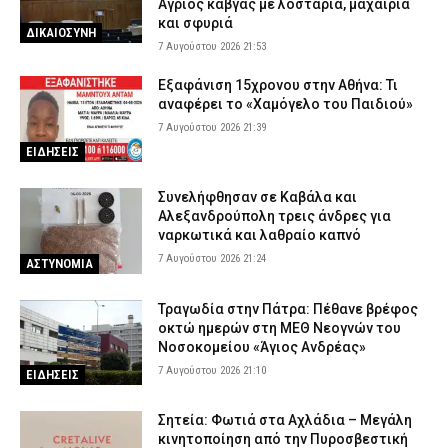
Άγριος καβγάς με λοστάρια, μαχαίρια
και σφυριά
ΔΙΚΑΙΟΣΥΝΗ
7 Αυγούστου 2026 21:53
Εξαφάνιση 15χρονου στην Αθήνα: Τι
αναφέρει το «Χαμόγελο του Παιδιού»
7 Αυγούστου 2026 21:39
ΕΙΔΗΣΕΙΣ
Συνελήφθησαν σε Καβάλα και
Αλεξανδρούπολη τρεις άνδρες για
ναρκωτικά και λαθραίο καπνό
7 Αυγούστου 2026 21:24
ΑΣΤΥΝΟΜΙΑ
Τραγωδία στην Πάτρα: Πέθανε βρέφος
οκτώ ημερών στη ΜΕΘ Νεογνών του
Νοσοκομείου «Άγιος Ανδρέας»
7 Αυγούστου 2026 21:10
ΕΙΔΗΣΕΙΣ
Σητεία: Φωτιά στα Αχλάδια – Μεγάλη
κινητοποίηση από την Πυροσβεστική