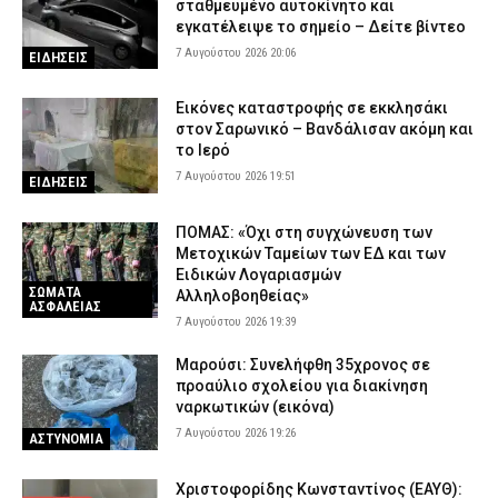
σταθμευμένο αυτοκίνητο και
εγκατέλειψε το σημείο – Δείτε βίντεο
7 Αυγούστου 2026 20:06
ΕΙΔΗΣΕΙΣ
Εικόνες καταστροφής σε εκκλησάκι
στον Σαρωνικό – Βανδάλισαν ακόμη και
το Ιερό
7 Αυγούστου 2026 19:51
ΕΙΔΗΣΕΙΣ
ΠΟΜΑΣ: «Όχι στη συγχώνευση των
Μετοχικών Ταμείων των ΕΔ και των
Ειδικών Λογαριασμών
ΣΩΜΑΤΑ
Αλληλοβοηθείας»
ΑΣΦΑΛΕΙΑΣ
7 Αυγούστου 2026 19:39
Μαρούσι: Συνελήφθη 35χρονος σε
προαύλιο σχολείου για διακίνηση
ναρκωτικών (εικόνα)
7 Αυγούστου 2026 19:26
ΑΣΤΥΝΟΜΙΑ
Χριστοφορίδης Κωνσταντίνος (ΕΑΥΘ):