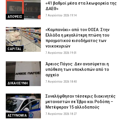
«41 βαθμοί μέσα στα λεωφορεία της
ΔΑΕΘ»
7 Αυγούστου 2026 19:14
ΑΠΟΨΕΙΣ
«Καμπανάκι» από τον ΟΟΣΑ: Στην
Ελλάδα η μεγαλύτερη πτώση του
πραγματικού εισοδήματος των
νοικοκυριών
CAPITAL
7 Αυγούστου 2026 19:01
Άρειος Πάγος: Δεν ανασύρεται η
υπόθεση των υποκλοπών από το
αρχείο
7 Αυγούστου 2026 18:40
ΔΙΚΑΙΟΣΥΝΗ
Συνελήφθησαν τέσσερις διακινητές
μεταναστών σε Έβρο και Ροδόπη –
Μετέφεραν 15 αλλοδαπούς
7 Αυγούστου 2026 18:27
ΑΣΤΥΝΟΜΙΑ