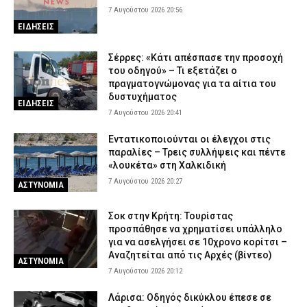
7 Αυγούστου 2026 20:56
ΕΙΔΗΣΕΙΣ
Σέρρες: «Κάτι απέσπασε την προσοχή
του οδηγού» – Τι εξετάζει ο
πραγματογνώμονας για τα αίτια του
δυστυχήματος
ΕΙΔΗΣΕΙΣ
7 Αυγούστου 2026 20:41
Εντατικοποιούνται οι έλεγχοι στις
παραλίες – Τρεις συλλήψεις και πέντε
«λουκέτα» στη Χαλκιδική
7 Αυγούστου 2026 20:27
ΑΣΤΥΝΟΜΙΑ
Σοκ στην Κρήτη: Τουρίστας
προσπάθησε να χρηματίσει υπάλληλο
για να ασελγήσει σε 10χρονο κορίτσι –
Αναζητείται από τις Αρχές (βίντεο)
ΑΣΤΥΝΟΜΙΑ
7 Αυγούστου 2026 20:12
Λάρισα: Οδηγός δικύκλου έπεσε σε