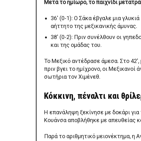
Μετά το ημίωρο, το παιχνίδι μετατρ
36′ (0-1): Ο Σάκα έβγαλε μια γλυ
αήττητο της μεξικανικής άμυνας.
38′ (0-2): Πριν συνέλθουν οι γηπε
και της ομάδας του.
Το Μεξικό αντέδρασε άμεσα. Στο 42′,
πριν βγει το ημίχρονο, οι Μεξικανοί
σωτήρια τον Χιμένεθ.
Κόκκινη, πέναλτι και θρίλε
Η επανάληψη ξεκίνησε με δοκάρι για τ
Κουάνσα αποβλήθηκε με απευθείας κό
Παρά το αριθμητικό μειονέκτημα, η Α