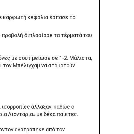
 με καρφωτή κεφαλιά έσπασε το
 με προβολή διπλασίασε τα τέρματά του
όνες με σουτ μείωσε σε 1-2. Μάλιστα,
και τον Μπέλιγχαμ να σταματούν
οι ισορροπίες άλλαξαν, καθώς ο
ία Λιοντάρια» με δέκα παίκτες.
κόρντον ανατράπηκε από τον