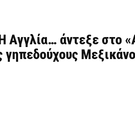
Η Αγγλία… άντεξε στο «
υς γηπεδούχους Μεξικάν