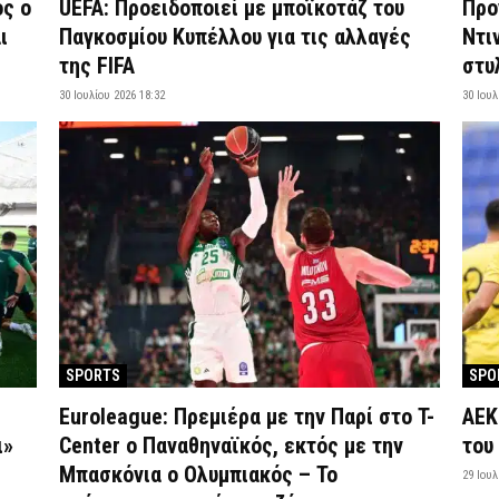
ος ο
UEFA: Προειδοποιεί με μποϊκοτάζ του
Προ
ι
Παγκοσμίου Κυπέλλου για τις αλλαγές
Ντι
της FIFA
στυ
30 Ιουλίου 2026 18:32
30 Ιουλ
SPORTS
SPO
Euroleague: Πρεμιέρα με την Παρί στο T-
ΑΕΚ
ι»
Center ο Παναθηναϊκός, εκτός με την
του
Μπασκόνια ο Ολυμπιακός – Το
29 Ιουλ