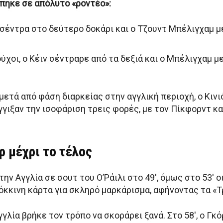
άπηκε σε απόλυτο «ροντέο»:
κιά σέντρα στο δεύτερο δοκάρι και ο Τζουντ Μπέλιγχαμ
δούχοι, ο Κέιν σέντραρε από τα δεξιά και ο Μπέλιγχαμ
 μετά από φάση διαρκείας στην αγγλική περιοχή, ο Κινι
 άγγιξαν την ισοφάριση τρεις φορές, με τον Πίκφορντ 
ρ μέχρι το τέλος
ην Αγγλία σε σουτ του Ο’Ράιλι στο 49′, όμως στο 53′ 
κκινη κάρτα για σκληρό μαρκάρισμα, αφήνοντας τα «Τρ
γγλία βρήκε τον τρόπο να σκοράρει ξανά. Στο 58′, ο Γ