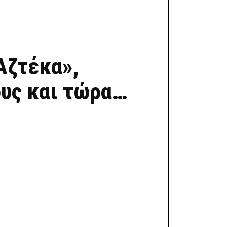
Αζτέκα»,
ους και τώρα…