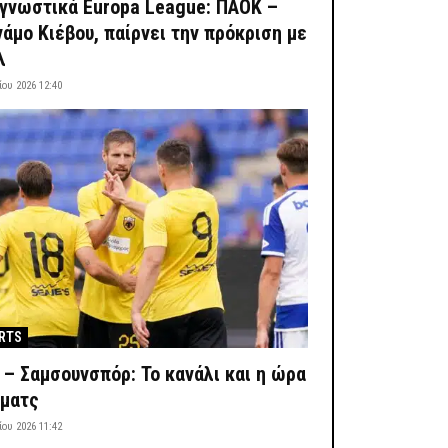
γνωστικά Europa League: ΠΑΟΚ –
νάμο Κιέβου, παίρνει την πρόκριση με
λ
ίου 2026 12:40
RTS
 – Σαμσουνσπόρ: Το κανάλι και η ώρα
 ματς
ίου 2026 11:42