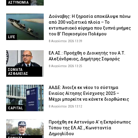
ΑΣΤΥΝΟΜΙΑ
Δούναβης: Η ξηρασία αποκάλυψε πάνω
από 200 ναζιστικά πλοία – Το
εντυπωσιακό εύρημα που ξυπνά μνήμες
του Β’ Παγκοσμίου Πολέμου
LIFE
8 Αυγούστου 2026 13:39
ΕΛ.ΑΣ.: Προήχθη ο Διοικητής του Α.Τ.
Αλεξάνδρειας, Δημήτρης Σαμαράς
8 Αυγούστου 2026 13:25
ΣΩΜΑΤΑ
ΑΣΦΑΛΕΙΑΣ
ΑΑΔΕ: Άνοιξε εκ νέου το σύστημα
Ενιαίας Αίτησης Ενίσχυσης 2025 –
Μέχρι μπορείτε να κάνετε διορθώσεις
8 Αυγούστου 2026 13:12
CAPITAL
Προήχθη σε Αστυνόμο Α’ η Εκπρόσωπος
Τύπου της ΕΛ.ΑΣ., Κωνσταντία
Δημογλίδου