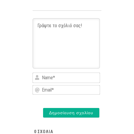
Name*
Email*
0
ΣΧΌΛΙΑ