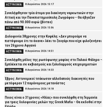
8 Αυγούστου 2026 15:17
ΑΣΤΥΝΟΜΙΑ
Συνελήφθησαν τρία άτομα για διακίνηση ναρκωτικών στην
Αττική και την Πανεπιστημιούπολη Ζωγράφου – Θα έβγαζαν
πάνω από 90.000 ευρώ (βίντεο)
8 Αυγούστου 2026 15:06
ΑΣΤΥΝΟΜΙΑ
Δολοφονία 38χρονης στην Κυψέλη: «Δεν μπορούμε να
πιστέψουμε ότι το έκανε» λέει το ζευγάρι που είχε φιλοξενήσει
τον 26χρονο Αφγανό
8 Αυγούστου 2026 14:51
ΑΣΤΥΝΟΜΙΑ
Συνελήφθη μέλος της ρωσόφωνης μαφίας στο Παλαιό Φάληρο –
Εμπλέκεται σε εκβιασμούς και ξυλοδαρμούς επιχειρηματιών
8 Αυγούστου 2026 14:33
ΑΣΤΥΝΟΜΙΑ
Έβρος: Αστυνομικοί τσάκωσαν αλλοδαπούς διακινητές που
μετέφεραν 12 παράνομους μετανάστες
8 Αυγούστου 2026 14:18
ΑΣΤΥΝΟΜΙΑ
Ποιος είναι ο 31χρονος «Ηλίας» που συνελήφθη στη Γερμανία
για τρεις δολοφονίες μελών της Greek Mafia – Θα εκδοθεί στην
Ελλάδα