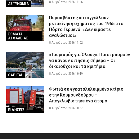
8 Αυγούστου 2026 11:16
ΑΣΤΥΝΟΜΙΑ
Πυροσβέστες καταγγέλλουν
μετακίνηση οχήματος του 1965 στο
Πόρτο Γερμενό: «Δεν είμαστε
ΣΩΜΑΤΑ
αναλώσιμοι»
ΑΣΦΑΛΕΙΑΣ
8 Αυγούστου 2026 11:02
«Τουρισμός για Όλους»: Ποιοι μπορούν
να κάνουν αιτήσεις σήμερα – Οι
δικαιούχοι και τα κριτήρια
8 Αυγούστου 2026 10:49
CAPITAL
Φωτιά σε εγκαταλελειμμένο κτίριο
στην Κουμουνδούρου –
Απεγκλωβίστηκε ένα άτομο
8 Αυγούστου 2026 10:37
ΕΙΔΗΣΕΙΣ