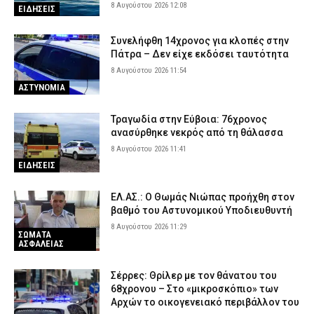
8 Αυγούστου 2026 12:08
ΕΙΔΗΣΕΙΣ
Συνελήφθη 14χρονος για κλοπές στην
Πάτρα – Δεν είχε εκδόσει ταυτότητα
8 Αυγούστου 2026 11:54
ΑΣΤΥΝΟΜΙΑ
Τραγωδία στην Εύβοια: 76χρονος
ανασύρθηκε νεκρός από τη θάλασσα
8 Αυγούστου 2026 11:41
ΕΙΔΗΣΕΙΣ
ΕΛ.ΑΣ.: Ο Θωμάς Νιώπας προήχθη στον
βαθμό του Αστυνομικού Υποδιευθυντή
8 Αυγούστου 2026 11:29
ΣΩΜΑΤΑ
ΑΣΦΑΛΕΙΑΣ
Σέρρες: Θρίλερ με τον θάνατου του
68χρονου – Στο «μικροσκόπιο» των
Αρχών το οικογενειακό περιβάλλον του