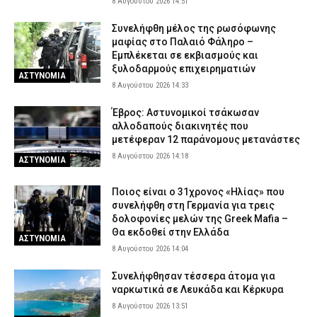
8 Αυγούστου 2026 14:51
Συνελήφθη μέλος της ρωσόφωνης
μαφίας στο Παλαιό Φάληρο –
Εμπλέκεται σε εκβιασμούς και
ξυλοδαρμούς επιχειρηματιών
ΑΣΤΥΝΟΜΙΑ
8 Αυγούστου 2026 14:33
Έβρος: Αστυνομικοί τσάκωσαν
αλλοδαπούς διακινητές που
μετέφεραν 12 παράνομους μετανάστες
8 Αυγούστου 2026 14:18
ΑΣΤΥΝΟΜΙΑ
Ποιος είναι ο 31χρονος «Ηλίας» που
συνελήφθη στη Γερμανία για τρεις
δολοφονίες μελών της Greek Mafia –
Θα εκδοθεί στην Ελλάδα
ΑΣΤΥΝΟΜΙΑ
8 Αυγούστου 2026 14:04
Συνελήφθησαν τέσσερα άτομα για
ναρκωτικά σε Λευκάδα και Κέρκυρα
8 Αυγούστου 2026 13:51