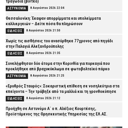
τραγωδία (βίντεο)
8 Αυγούστου 2026 22:04
ΑΣΤΥΝΟΜΙΑ
Θεσσαλονίκη: Έκαψαν απορρίμματα και υπολείμματα
καλλιεργειών – Δείτε πόσα θα πληρώσουν
8 Αυγούστου 2026 21:50
ΕΙΔΗΣΕΙΣ
Χωρίς τις αισθήσεις του ανασύρθηκε 77χρονος από πηγάδι
στην Παλαγιά Αλεξανδρούπολης
8 Αυγούστου 2026 21:35
ΕΙΔΗΣΕΙΣ
Συνελήφθησαν δύο άτομα στην Κορινθία για πυρκαγιά που
προκλήθηκε από βραχυκύκλωμα σε φωτοβολταϊκό πάρκο
8 Αυγούστου 2026 21:25
ΑΣΤΥΝΟΜΙΑ
«Ερυθρός Σταυρός»: Σοκαριστική επίθεση σε νοσηλεύτρια στα
επείγοντα – Την τράβηξε από τα μαλλιά και τη γρονθοκόπησε
8 Αυγούστου 2026 21:12
ΕΙΔΗΣΕΙΣ
Προήχθη σε Αστυνόμο Α΄ ο π. Αλέξιος Κουρτέσης,
Προϊστάμενος της Θρησκευτικής Υπηρεσίας της ΕΛ.ΑΣ.
8 Αυγούστου 2026 20:55
ΣΩΜΑΤΑ ΑΣΦΑΛΕΙΑΣ