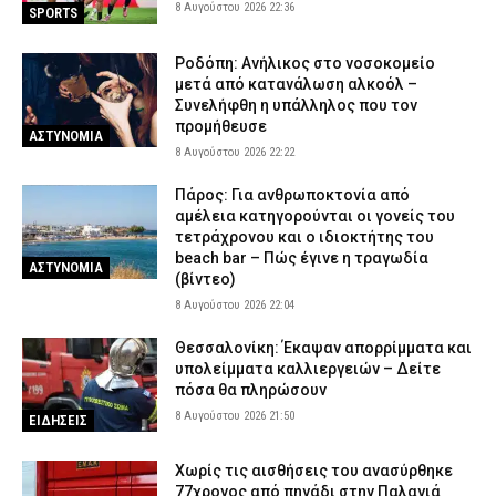
ΑΣΤΥΝΟΜΙΑ
8 Αυγούστου 2026 22:36
SPORTS
Δολοφονία 38χρονης στην Κυψέλη: «Δεν μπορούμε να
πιστέψουμε ότι το έκανε» λέει το ζευγάρι που είχε φιλοξενήσει
Ροδόπη: Ανήλικος στο νοσοκομείο
τον 26χρονο Αφγανό
μετά από κατανάλωση αλκοόλ –
Συνελήφθη η υπάλληλος που τον
8 Αυγούστου 2026 14:51
ΑΣΤΥΝΟΜΙΑ
προμήθευσε
ΑΣΤΥΝΟΜΙΑ
Συνελήφθη μέλος της ρωσόφωνης μαφίας στο Παλαιό Φάληρο –
8 Αυγούστου 2026 22:22
Εμπλέκεται σε εκβιασμούς και ξυλοδαρμούς επιχειρηματιών
Πάρος: Για ανθρωποκτονία από
8 Αυγούστου 2026 14:33
ΑΣΤΥΝΟΜΙΑ
αμέλεια κατηγορούνται οι γονείς του
Έβρος: Αστυνομικοί τσάκωσαν αλλοδαπούς διακινητές που
τετράχρονου και ο ιδιοκτήτης του
μετέφεραν 12 παράνομους μετανάστες
beach bar – Πώς έγινε η τραγωδία
ΑΣΤΥΝΟΜΙΑ
(βίντεο)
8 Αυγούστου 2026 14:18
ΑΣΤΥΝΟΜΙΑ
8 Αυγούστου 2026 22:04
Θεσσαλονίκη: Έκαψαν απορρίμματα και
υπολείμματα καλλιεργειών – Δείτε
πόσα θα πληρώσουν
8 Αυγούστου 2026 21:50
ΕΙΔΗΣΕΙΣ
Χωρίς τις αισθήσεις του ανασύρθηκε
77χρονος από πηγάδι στην Παλαγιά