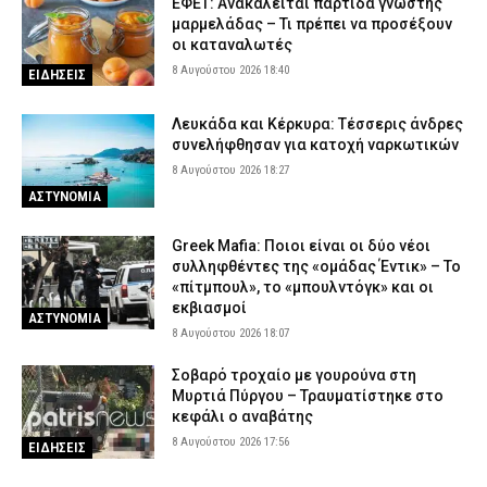
ΕΦΕΤ: Ανακαλείται παρτίδα γνωστής
μαρμελάδας – Τι πρέπει να προσέξουν
οι καταναλωτές
8 Αυγούστου 2026 18:40
ΕΙΔΗΣΕΙΣ
Λευκάδα και Κέρκυρα: Τέσσερις άνδρες
συνελήφθησαν για κατοχή ναρκωτικών
8 Αυγούστου 2026 18:27
ΑΣΤΥΝΟΜΙΑ
Greek Mafia: Ποιοι είναι οι δύο νέοι
συλληφθέντες της «ομάδας Έντικ» – Το
«πίτμπουλ», το «μπουλντόγκ» και οι
εκβιασμοί
ΑΣΤΥΝΟΜΙΑ
8 Αυγούστου 2026 18:07
Σοβαρό τροχαίο με γουρούνα στη
Μυρτιά Πύργου – Τραυματίστηκε στο
κεφάλι ο αναβάτης
8 Αυγούστου 2026 17:56
ΕΙΔΗΣΕΙΣ