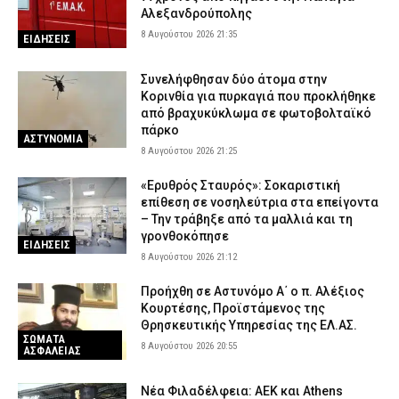
Αλεξανδρούπολης
8 Αυγούστου 2026 21:35
ΕΙΔΗΣΕΙΣ
Συνελήφθησαν δύο άτομα στην
Κορινθία για πυρκαγιά που προκλήθηκε
από βραχυκύκλωμα σε φωτοβολταϊκό
πάρκο
ΑΣΤΥΝΟΜΙΑ
8 Αυγούστου 2026 21:25
«Ερυθρός Σταυρός»: Σοκαριστική
επίθεση σε νοσηλεύτρια στα επείγοντα
– Την τράβηξε από τα μαλλιά και τη
γρονθοκόπησε
ΕΙΔΗΣΕΙΣ
8 Αυγούστου 2026 21:12
Προήχθη σε Αστυνόμο Α΄ ο π. Αλέξιος
Κουρτέσης, Προϊστάμενος της
Θρησκευτικής Υπηρεσίας της ΕΛ.ΑΣ.
ΣΩΜΑΤΑ
8 Αυγούστου 2026 20:55
ΑΣΦΑΛΕΙΑΣ
Νέα Φιλαδέλφεια: ΑΕΚ και Athens