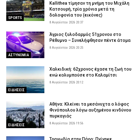
Kallithea τίμησαν τη μνήμη του Μιχάλη
Κατσουρή, τρία χρόνια μετά τη
δολοφονία του (εικόνες)
SPORTS
8 Αυγούστου 2026 20:37
Άγριος ξυλοδαρμός 51χρονου στο
Ρέθυμνο – Συνελήφθησαν πέντε άτομα
8 Αυγούστου 2026 20:25
ΑΣΤΥΝΟΜΙΑ
Χαλκιδική: 62χρονος έχασε τη ζωή του
ενώ κολυμπούσε στο Καλαμίτσι
8 Αυγούστου 2026 20:12
ΕΙΔΗΣΕΙΣ
Αθήνα: Κλείνει τα μεσάνυχτα ο λόφος
Φινόπουλου λόγω αυξημένου κινδύνου
πυρκαγιάς
8 Αυγούστου 2026 19:56
ΕΙΔΗΣΕΙΣ
Τραγωδία στην Πάρο: Πνίγηκε