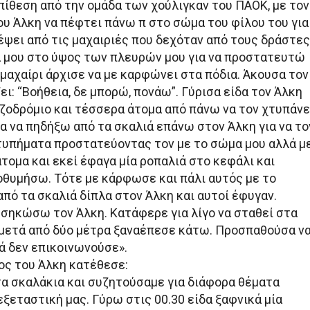
πίθεση από την ομάδα των χούλιγκαν του ΠΑΟΚ, με τον
ου Άλκη να πέφτει πάνω π στο σώμα του φίλου του για
έψει από τις μαχαιριές που δεχόταν από τους δράστες
α μου στο ύψος των πλευρών μου για να προστατευτώ
 μαχαίρι άρχισε να με καρφώνει στα πόδια. Άκουσα τον
ει: “Βοήθεια, δε μπορώ, πονάω”. Γύρισα είδα τον Άλκη
ζοδρόμιο και τέσσερα άτομα από πάνω να τον χτυπάνε
 να πηδήξω από τα σκαλιά επάνω στον Άλκη για να το
υπήματα προστατεύοντας τον με το σώμα μου αλλά μ
τομα και εκεί έφαγα μία ροπαλιά στο κεφάλι και
οθυμήσω. Τότε με κάρφωσε και πάλι αυτός με το
από τα σκαλιά δίπλα στον Άλκη και αυτοί έφυγαν.
σηκώσω τον Άλκη. Κατάφερε για λίγο να σταθεί στα
 μετά από δύο μέτρα ξαναέπεσε κάτω. Προσπαθούσα ν
ά δεν επικοινωνούσε».
ος του Άλκη κατέθεσε:
α σκαλάκια και συζητούσαμε για διάφορα θέματα
εξεταστική μας. Γύρω στις 00.30 είδα ξαφνικά μία