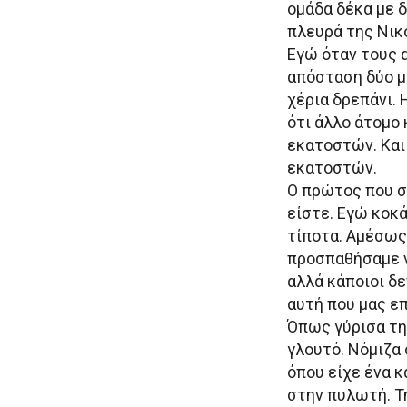
ομάδα δέκα με 
πλευρά της Νικ
Εγώ όταν τους 
απόσταση δύο μ
χέρια δρεπάνι. 
ότι άλλο άτομο 
εκατοστών. Και
εκατοστών.
Ο πρώτος που σα
είστε. Εγώ κοκ
τίποτα. Αμέσως 
προσπαθήσαμε ν
αλλά κάποιοι δ
αυτή που μας ε
Όπως γύρισα τη
γλουτό. Νόμιζα 
όπου είχε ένα 
στην πυλωτή. Τ