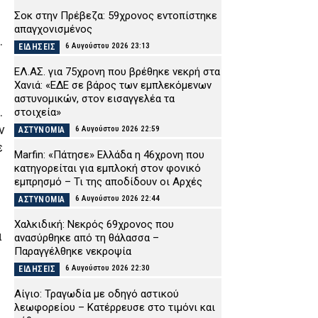
Σοκ στην Πρέβεζα: 59χρονος εντοπίστηκε
απαγχονισμένος
.
6 Αυγούστου 2026 23:13
ΕΙΔΗΣΕΙΣ
ΕΛ.ΑΣ. για 75χρονη που βρέθηκε νεκρή στα
Χανιά: «ΕΔΕ σε βάρος των εμπλεκόμενων
αστυνομικών, στον εισαγγελέα τα
.
στοιχεία»
ν
6 Αυγούστου 2026 22:59
ΑΣΤΥΝΟΜΙΑ
ε
Marfin: «Πάτησε» Ελλάδα η 46χρονη που
κατηγορείται για εμπλοκή στον φονικό
εμπρησμό – Τι της αποδίδουν οι Αρχές
6 Αυγούστου 2026 22:44
ΑΣΤΥΝΟΜΙΑ
Χαλκιδική: Νεκρός 69χρονος που
α
ανασύρθηκε από τη θάλασσα –
Παραγγέλθηκε νεκροψία
6 Αυγούστου 2026 22:30
ΕΙΔΗΣΕΙΣ
Αίγιο: Τραγωδία με οδηγό αστικού
λεωφορείου – Κατέρρευσε στο τιμόνι και