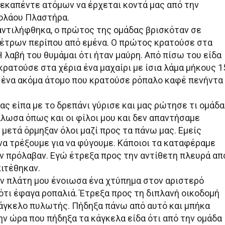
δεκαπέντε ατόμων να έρχεται κοντά μας από την
ολάου Πλαστήρα.
αντιλήφθηκα, ο πρώτος της ομάδας βρισκόταν σε
έτρων περίπου από εμένα. Ο πρώτος κρατούσε στα
Η λαβή του θυμάμαι ότι ήταν μαύρη. Από πίσω του είδα
κρατούσε στα χέρια ένα μαχαίρι με ίσια λάμα μήκους 1
 ένα ακόμα άτομο που κρατούσε ρόπαλο καφέ πενήντα
ς είπα με το δρεπάνι γύρισε και μας ρώτησε τι ομάδα
άλωσα όπως και οι φίλοι μου και δεν απαντήσαμε
μετά όρμηξαν όλοι μαζί προς τα πάνω μας. Εμείς
α τρέξουμε για να φύγουμε. Κάποιοι τα καταφέραμε
εν πρόλαβαν. Εγώ έτρεξα προς την αντίθετη πλευρά απ
πιτέθηκαν.
ν πλάτη μου ένοιωσα ένα χτύπημα στον αριστερό
ότι έφαγα ροπαλιά. Έτρεξα προς τη διπλανή οικοδομή
κάγκελο πυλωτής. Πήδηξα πάνω από αυτό και μπήκα
ην ώρα που πήδηξα τα κάγκελα είδα ότι από την ομάδα