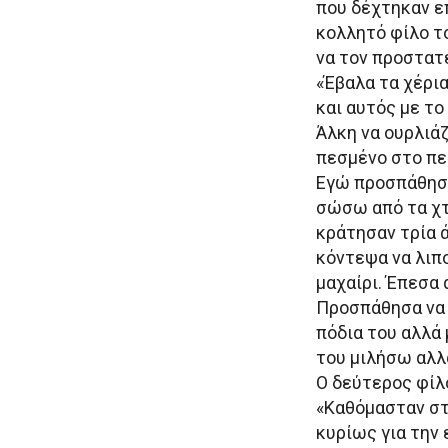
που δέχτηκαν ε
κολλητό φίλο τ
να τον προστατ
«Έβαλα τα χέρι
και αυτός με το
Άλκη να ουρλιάζ
πεσμένο στο πε
Εγώ προσπάθησα
σώσω από τα χτ
κράτησαν τρία ά
κόντεψα να λιπ
μαχαίρι. Έπεσα 
Προσπάθησα να 
πόδια του αλλά
του μιλήσω αλλ
Ο δεύτερος φίλ
«Καθόμασταν στ
κυρίως για την 