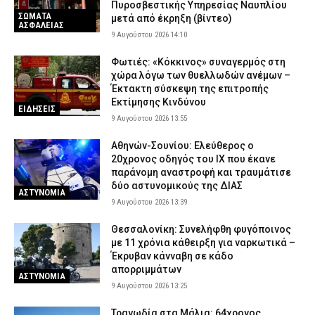
Πυροσβεστικής Υπηρεσίας Ναυπλίου
ΣΩΜΑΤΑ
Κίνδυνος πυρκαγιάς: Σε κατάσταση «Red Code» η Αττική και
μετά από έκρηξη (βίντεο)
ΑΣΦΑΛΕΙΑΣ
άλλες πέντε περιοχές – Σε πλήρη κινητοποίηση ο κρατικός
9 Αυγούστου 2026 14:10
μηχανισμός (χάρτης)
Φωτιές: «Κόκκινος» συναγερμός στη
9 Αυγούστου 2026 07:02
ΕΙΔΗΣΕΙΣ
χώρα λόγω των θυελλωδών ανέμων –
Έκτακτη σύσκεψη της επιτροπής
Εκτίμησης Κινδύνου
ΕΙΔΗΣΕΙΣ
9 Αυγούστου 2026 13:55
Αθηνών-Σουνίου: Ελεύθερος ο
20χρονος οδηγός του ΙΧ που έκανε
παράνομη αναστροφή και τραυμάτισε
δύο αστυνομικούς της ΔΙΑΣ
ΑΣΤΥΝΟΜΙΑ
9 Αυγούστου 2026 13:39
Θεσσαλονίκη: Συνελήφθη φυγόποινος
με 11 χρόνια κάθειρξη για ναρκωτικά –
Έκρυβαν κάνναβη σε κάδο
απορριμμάτων
ΑΣΤΥΝΟΜΙΑ
9 Αυγούστου 2026 13:25
Τραγωδία στα Μάλια: 64χρονος