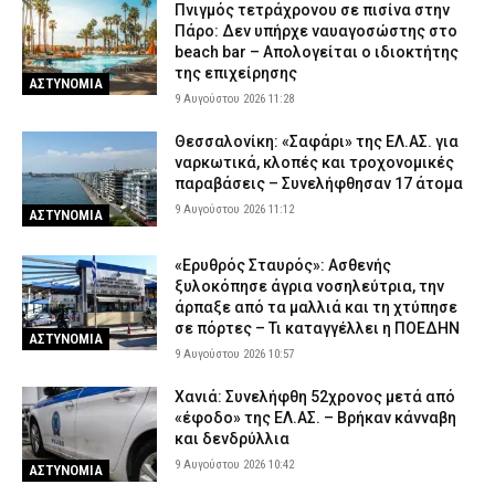
Πνιγμός τετράχρονου σε πισίνα στην
Πάρο: Δεν υπήρχε ναυαγοσώστης στο
beach bar – Απολογείται ο ιδιοκτήτης
της επιχείρησης
ΑΣΤΥΝΟΜΙΑ
9 Αυγούστου 2026 11:28
Θεσσαλονίκη: «Σαφάρι» της ΕΛ.ΑΣ. για
ναρκωτικά, κλοπές και τροχονομικές
παραβάσεις – Συνελήφθησαν 17 άτομα
9 Αυγούστου 2026 11:12
ΑΣΤΥΝΟΜΙΑ
«Ερυθρός Σταυρός»: Ασθενής
ξυλοκόπησε άγρια νοσηλεύτρια, την
άρπαξε από τα μαλλιά και τη χτύπησε
σε πόρτες – Τι καταγγέλλει η ΠΟΕΔΗΝ
ΑΣΤΥΝΟΜΙΑ
9 Αυγούστου 2026 10:57
Χανιά: Συνελήφθη 52χρονος μετά από
«έφοδο» της ΕΛ.ΑΣ. – Βρήκαν κάνναβη
και δενδρύλλια
9 Αυγούστου 2026 10:42
ΑΣΤΥΝΟΜΙΑ