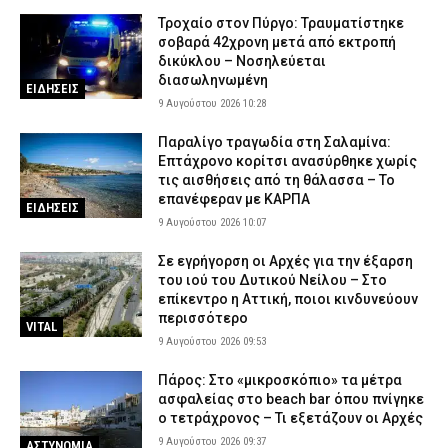
Τροχαίο στον Πύργο: Τραυματίστηκε
σοβαρά 42χρονη μετά από εκτροπή
δικύκλου – Νοσηλεύεται
διασωληνωμένη
ΕΙΔΗΣΕΙΣ
9 Αυγούστου 2026 10:28
Παραλίγο τραγωδία στη Σαλαμίνα:
Επτάχρονο κορίτσι ανασύρθηκε χωρίς
τις αισθήσεις από τη θάλασσα – Το
επανέφεραν με ΚΑΡΠΑ
ΕΙΔΗΣΕΙΣ
9 Αυγούστου 2026 10:07
Σε εγρήγορση οι Αρχές για την έξαρση
του ιού του Δυτικού Νείλου – Στο
επίκεντρο η Αττική, ποιοι κινδυνεύουν
περισσότερο
VITAL
9 Αυγούστου 2026 09:53
Πάρος: Στο «μικροσκόπιο» τα μέτρα
ασφαλείας στο beach bar όπου πνίγηκε
ο τετράχρονος – Τι εξετάζουν οι Αρχές
9 Αυγούστου 2026 09:37
ΑΣΤΥΝΟΜΙΑ