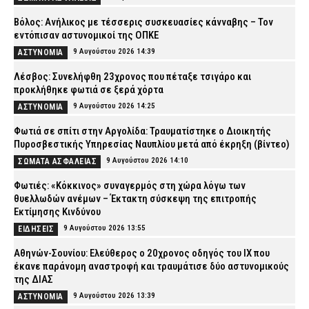
Βόλος: Ανήλικος με τέσσερις συσκευασίες κάνναβης – Τον
εντόπισαν αστυνομικοί της ΟΠΚΕ
9 Αυγούστου 2026 14:39
ΑΣΤΥΝΟΜΙΑ
Λέσβος: Συνελήφθη 23χρονος που πέταξε τσιγάρο και
προκλήθηκε φωτιά σε ξερά χόρτα
9 Αυγούστου 2026 14:25
ΑΣΤΥΝΟΜΙΑ
Φωτιά σε σπίτι στην Αργολίδα: Τραυματίστηκε o Διοικητής
Πυροσβεστικής Υπηρεσίας Ναυπλίου μετά από έκρηξη (βίντεο)
9 Αυγούστου 2026 14:10
ΣΩΜΑΤΑ ΑΣΦΑΛΕΙΑΣ
Φωτιές: «Κόκκινος» συναγερμός στη χώρα λόγω των
θυελλωδών ανέμων – Έκτακτη σύσκεψη της επιτροπής
Εκτίμησης Κινδύνου
9 Αυγούστου 2026 13:55
ΕΙΔΗΣΕΙΣ
Αθηνών-Σουνίου: Ελεύθερος ο 20χρονος οδηγός του ΙΧ που
έκανε παράνομη αναστροφή και τραυμάτισε δύο αστυνομικούς
της ΔΙΑΣ
9 Αυγούστου 2026 13:39
ΑΣΤΥΝΟΜΙΑ