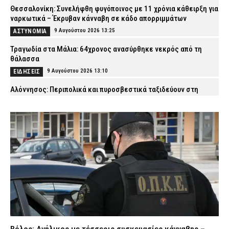
Θεσσαλονίκη: Συνελήφθη φυγόποινος με 11 χρόνια κάθειρξη για
ναρκωτικά – Έκρυβαν κάνναβη σε κάδο απορριμμάτων
9 Αυγούστου 2026 13:25
ΑΣΤΥΝΟΜΙΑ
Τραγωδία στα Μάλια: 64χρονος ανασύρθηκε νεκρός από τη
θάλασσα
9 Αυγούστου 2026 13:10
ΕΙΔΗΣΕΙΣ
Αλόννησος: Περιπολικά και πυροσβεστικά ταξιδεύουν στη
Σκόπελο για να βάλουν καύσιμα – «Πρέπει να δοθεί λύση άμεσα»
9 Αυγούστου 2026 12:57
ΣΩΜΑΤΑ ΑΣΦΑΛΕΙΑΣ
Ιωάννινα: Άνδρας έκλεψε φωτοβολταϊκό πάνελ από στάση
λεωφορείου – Συνελήφθη από την ΕΛ.ΑΣ.
9 Αυγούστου 2026 12:42
ΑΣΤΥΝΟΜΙΑ
Συναγερμός στο Λουτράκι: 75χρονος βρέθηκε νεκρός δίπλα σε
κάδους σκουπιδιών
9 Αυγούστου 2026 12:28
ΑΣΤΥΝΟΜΙΑ
Απίστευτο: Ελικόπτερο προσγειώθηκε στο Σαρακήνικο της
Μήλου για να κάνουν μπάνιο οι επιβάτες του (βίντεο)