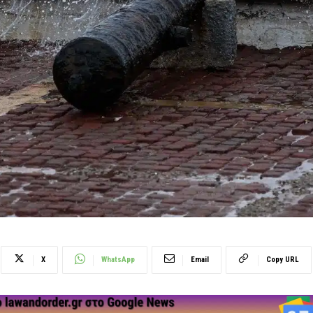
X
WhatsApp
Email
Copy URL