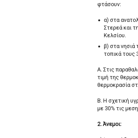
φτάσουν:
α) στα ανατο
Στερεά και τ
Κελσίου.
β) στα νησιά
τοπικά τους 
Α. Στις παραθα
τιμή της θερμοκ
θερμοκρασία στ
Β. Η σχετική υγ
με 30% τις μεσ
2. Άνεμοι: