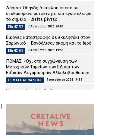
Λάρισα: Οδηγός δικύκλου έπεσε σε
σταθμευμένο αυτοκίνητο και εγκατέλειψε
το σημείο – Δείτε βίντεο
7 Αυγούστου 2026 20:06
ΕΙΔΗΣΕΙΣ
Εικόνες καταστροφής σε εκκλησάκι στον
Σαρωνικό – Βανδάλισαν ακόμη και το Ιερό
7 Αυγούστου 2026 19:51
ΕΙΔΗΣΕΙΣ
ΠΟΜΑΣ: «Όχι στη συγχώνευση των
Μετοχικών Ταμείων των ΕΔ και των
Ειδικών Λογαριασμών Αλληλοβοηθείας»
7 Αυγούστου 2026 19:39
ΣΩΜΑΤΑ ΑΣΦΑΛΕΙΑΣ
Μαρούσι: Συνελήφθη 35χρονος σε
προαύλιο σχολείου για διακίνηση
ναρκωτικών (εικόνα)
).
7 Αυγούστου 2026 19:26
ΑΣΤΥΝΟΜΙΑ
Χριστοφορίδης Κωνσταντίνος (ΕΑΥΘ): «41
βαθμοί μέσα στα λεωφορεία της ΔΑΕΘ»
7 Αυγούστου 2026 19:14
ΑΠΟΨΕΙΣ