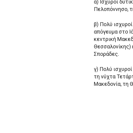
α) Ισχυροί δυτι
Πελοπόννησο, τ
β) Πολύ ισχυροί
απόγευμα στο Ιό
κεντρική Μακεδ
Θεσσαλονίκης) κ
Σποράδες.
γ) Πολύ ισχυρο
τη νύχτα Τετάρτ
Μακεδονία, τη Θ