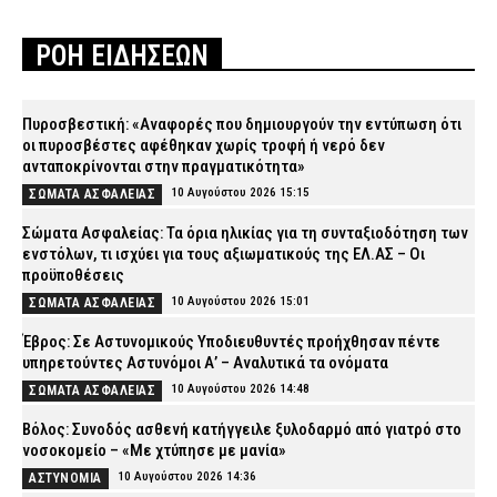
ΡΟΗ ΕΙΔΗΣΕΩΝ
Πυροσβεστική: «Αναφορές που δημιουργούν την εντύπωση ότι
οι πυροσβέστες αφέθηκαν χωρίς τροφή ή νερό δεν
ανταποκρίνονται στην πραγματικότητα»
10 Αυγούστου 2026 15:15
ΣΩΜΑΤΑ ΑΣΦΑΛΕΙΑΣ
Σώματα Ασφαλείας: Τα όρια ηλικίας για τη συνταξιοδότηση των
ενστόλων, τι ισχύει για τους αξιωματικούς της ΕΛ.ΑΣ – Οι
προϋποθέσεις
10 Αυγούστου 2026 15:01
ΣΩΜΑΤΑ ΑΣΦΑΛΕΙΑΣ
Έβρος: Σε Αστυνομικούς Υποδιευθυντές προήχθησαν πέντε
υπηρετούντες Αστυνόμοι Α’ – Αναλυτικά τα ονόματα
10 Αυγούστου 2026 14:48
ΣΩΜΑΤΑ ΑΣΦΑΛΕΙΑΣ
Βόλος: Συνοδός ασθενή κατήγγειλε ξυλοδαρμό από γιατρό στο
νοσοκομείο – «Με χτύπησε με μανία»
10 Αυγούστου 2026 14:36
ΑΣΤΥΝΟΜΙΑ