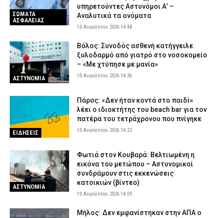
Φωτιά τώρα στον Κουβαρά – Ήχησε το «112» για εκκένωση του
υπηρετούντες Αστυνόμοι Α’ –
Αγίου Στυλιανού
ΣΩΜΑΤΑ
Αναλυτικά τα ονόματα
ΑΣΦΑΛΕΙΑΣ
10 Αυγούστου 2026 08:28
ΕΙΔΗΣΕΙΣ
10 Αυγούστου 2026 14:48
Στο μικροσκόπιο της ΑΑΔΕ και οι μικρές μεταφορές χρημάτων
Βόλος: Συνοδός ασθενή κατήγγειλε
μέσω IRIS – Τι ισχύει για χαρτζιλίκια και δωρεές
ξυλοδαρμό από γιατρό στο νοσοκομείο
10 Αυγούστου 2026 08:14
– «Με χτύπησε με μανία»
CAPITAL
10 Αυγούστου 2026 14:36
ΑΣΤΥΝΟΜΙΑ
Σε κατάσταση «Red Code» σήμερα η Αττική και άλλες έξι
περιφέρειες για εκδήλωση πυρκαγιάς – Σε ετοιμότητα ο
κρατικός μηχανισμός
Πάρος: «Δεν ήταν κοντά στο παιδί»
λέει ο ιδιοκτήτης του beach bar για τον
10 Αυγούστου 2026 08:01
ΕΙΔΗΣΕΙΣ
πατέρα του τετράχρονου που πνίγηκε
10 Αυγούστου 2026 14:22
ΕΙΔΗΣΕΙΣ
Φωτιά στον Κουβαρά: Βελτιωμένη η
εικόνα του μετώπου – Αστυνομικοί
συνδράμουν στις εκκενώσεις
κατοικιών (βίντεο)
ΑΣΤΥΝΟΜΙΑ
10 Αυγούστου 2026 14:09
Μήλος: Δεν εμφανίστηκαν στην ΑΠΑ ο