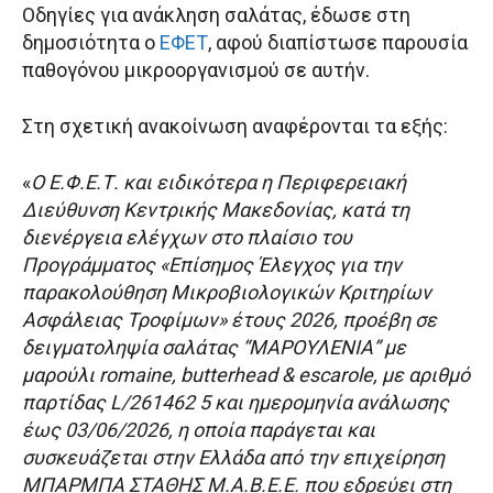
Οδηγίες για ανάκληση σαλάτας, έδωσε στη
δημοσιότητα ο
ΕΦΕΤ
, αφού διαπίστωσε παρουσία
παθογόνου μικροοργανισμού σε αυτήν.
Στη σχετική ανακοίνωση αναφέρονται τα εξής:
«
Ο Ε.Φ.Ε.Τ. και ειδικότερα η Περιφερειακή
Διεύθυνση Κεντρικής Μακεδονίας, κατά τη
διενέργεια ελέγχων στο πλαίσιο του
Προγράμματος «Επίσημος Έλεγχος για την
παρακολούθηση Μικροβιολογικών Κριτηρίων
Ασφάλειας Τροφίμων» έτους 2026, προέβη σε
δειγματοληψία σαλάτας “ΜΑΡΟΥΛΕΝΙΑ” με
μαρούλι romaine, butterhead & escarole, με αριθμό
παρτίδας L/261462 5 και ημερομηνία ανάλωσης
έως 03/06/2026, η οποία παράγεται και
συσκευάζεται στην Ελλάδα από την επιχείρηση
ΜΠΑΡΜΠΑ ΣΤΑΘΗΣ Μ.Α.Β.Ε.Ε. που εδρεύει στη