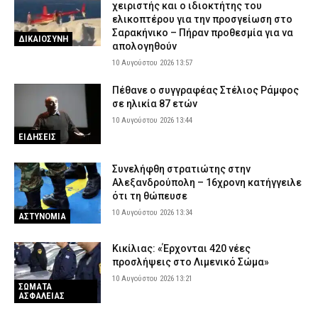
χειριστής και ο ιδιοκτήτης του
ελικοπτέρου για την προσγείωση στο
Σαρακήνικο – Πήραν προθεσμία για να
ΔΙΚΑΙΟΣΥΝΗ
απολογηθούν
10 Αυγούστου 2026 13:57
Πέθανε ο συγγραφέας Στέλιος Ράμφος
σε ηλικία 87 ετών
10 Αυγούστου 2026 13:44
ΕΙΔΗΣΕΙΣ
Συνελήφθη στρατιώτης στην
Αλεξανδρούπολη – 16χρονη κατήγγειλε
ότι τη θώπευσε
10 Αυγούστου 2026 13:34
ΑΣΤΥΝΟΜΙΑ
Κικίλιας: «Έρχονται 420 νέες
προσλήψεις στο Λιμενικό Σώμα»
10 Αυγούστου 2026 13:21
ΣΩΜΑΤΑ
ΑΣΦΑΛΕΙΑΣ