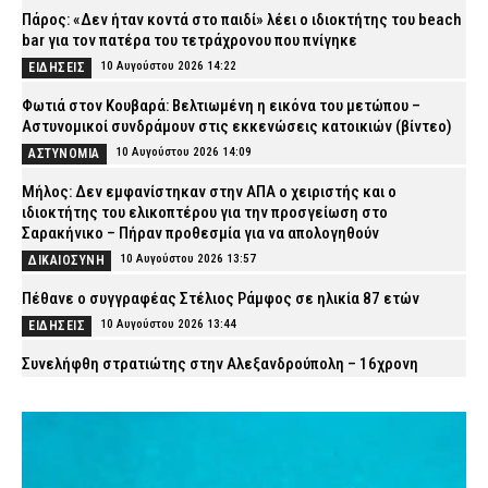
Πάρος: «Δεν ήταν κοντά στο παιδί» λέει ο ιδιοκτήτης του beach
bar για τον πατέρα του τετράχρονου που πνίγηκε
10 Αυγούστου 2026 14:22
ΕΙΔΗΣΕΙΣ
Φωτιά στον Κουβαρά: Βελτιωμένη η εικόνα του μετώπου –
Αστυνομικοί συνδράμουν στις εκκενώσεις κατοικιών (βίντεο)
10 Αυγούστου 2026 14:09
ΑΣΤΥΝΟΜΙΑ
Μήλος: Δεν εμφανίστηκαν στην ΑΠΑ ο χειριστής και ο
ιδιοκτήτης του ελικοπτέρου για την προσγείωση στο
Σαρακήνικο – Πήραν προθεσμία για να απολογηθούν
10 Αυγούστου 2026 13:57
ΔΙΚΑΙΟΣΥΝΗ
Πέθανε ο συγγραφέας Στέλιος Ράμφος σε ηλικία 87 ετών
10 Αυγούστου 2026 13:44
ΕΙΔΗΣΕΙΣ
Συνελήφθη στρατιώτης στην Αλεξανδρούπολη – 16χρονη
κατήγγειλε ότι τη θώπευσε
10 Αυγούστου 2026 13:34
ΑΣΤΥΝΟΜΙΑ
Κικίλιας: «Έρχονται 420 νέες προσλήψεις στο Λιμενικό Σώμα»
10 Αυγούστου 2026 13:21
ΣΩΜΑΤΑ ΑΣΦΑΛΕΙΑΣ