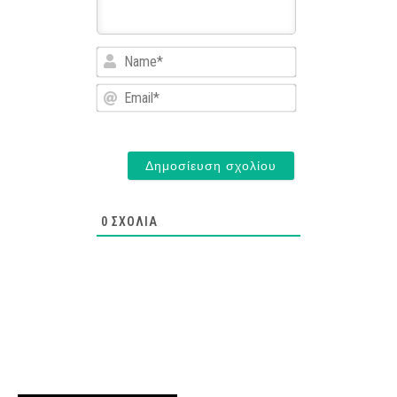
Name*
Email*
0
ΣΧΌΛΙΑ