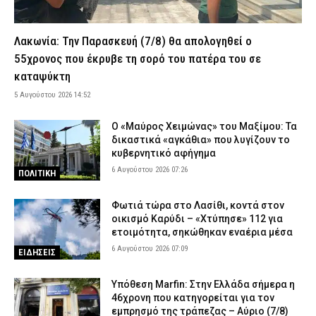
Κυψέλη: «Μου είπε να ξεφορτωθώ τη σορό και μετά με
εκβίαζε» – Ο Αφγανός εμπλέκει ηλικιωμένο στην υπόθεση
Λακωνία: Την Παρασκευή (7/8) θα απολογηθεί ο
(βίντεο)
55χρονος που έκρυβε τη σορό του πατέρα του σε
5 Αυγούστου 2026 18:53
ΑΣΤΥΝΟΜΙΑ
καταψύκτη
Φαράγγι του Βίκου: Σε εξέλιξη επιχείρηση διάσωσης αλλοδαπού
5 Αυγούστου 2026 14:52
πεζοπόρου
5 Αυγούστου 2026 18:43
ΕΙΔΗΣΕΙΣ
Ο «Μαύρος Χειμώνας» του Μαξίμου: Τα
δικαστικά «αγκάθια» που λυγίζουν το
Υπό έλεγχο η φωτιά στο Κορωπί – Έκαψε ξερά χόρτα, είχε
κυβερνητικό αφήγημα
σταλεί 112
6 Αυγούστου 2026 07:26
ΠΟΛΙΤΙΚΗ
5 Αυγούστου 2026 18:30
ΕΙΔΗΣΕΙΣ
Γλυφάδα: ΙΧ παρέσυρε και σκότωσε 76χρονη στη Λεωφόρο
Φωτιά τώρα στο Λασίθι, κοντά στον
Βουλιαγμένης – Συνελήφθη η οδηγός
οικισμό Καρύδι – «Χτύπησε» 112 για
5 Αυγούστου 2026 18:18
ΑΣΤΥΝΟΜΙΑ
ετοιμότητα, σηκώθηκαν εναέρια μέσα
6 Αυγούστου 2026 07:09
ΕΙΔΗΣΕΙΣ
Κέρκυρα: Χειροπέδες σε δύο ανήλικους που έκλεβαν ρούχα από
καταστήματα
Υπόθεση Marfin: Στην Ελλάδα σήμερα η
5 Αυγούστου 2026 18:06
ΑΣΤΥΝΟΜΙΑ
46χρονη που κατηγορείται για τον
Εποχικοί Πυροσβέστες προς Τουρνά: «Γιατί ανακλήθηκαν οι
εμπρησμό της τράπεζας – Αύριο (7/8)