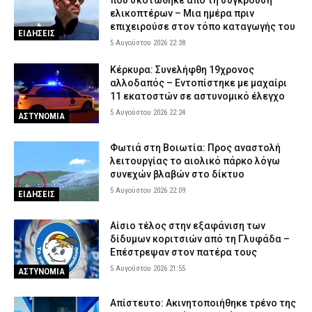
που σκοτώθηκε από τη σύγκρουση
ελικοπτέρων – Μια ημέρα πριν
επιχειρούσε στον τόπο καταγωγής του
ΕΙΔΗΣΕΙΣ
5 Αυγούστου 2026 22:38
Κέρκυρα: Συνελήφθη 19χρονος
αλλοδαπός – Εντοπίστηκε με μαχαίρι
11 εκατοστών σε αστυνομικό έλεγχο
5 Αυγούστου 2026 22:24
ΑΣΤΥΝΟΜΙΑ
Φωτιά στη Βοιωτία: Προς αναστολή
λειτουργίας το αιολικό πάρκο λόγω
συνεχών βλαβών στο δίκτυο
5 Αυγούστου 2026 22:09
ΕΙΔΗΣΕΙΣ
Αίσιο τέλος στην εξαφάνιση των
δίδυμων κοριτσιών από τη Γλυφάδα –
Επέστρεψαν στον πατέρα τους
5 Αυγούστου 2026 21:55
ΑΣΤΥΝΟΜΙΑ
Απίστευτο: Ακινητοποιήθηκε τρένο της