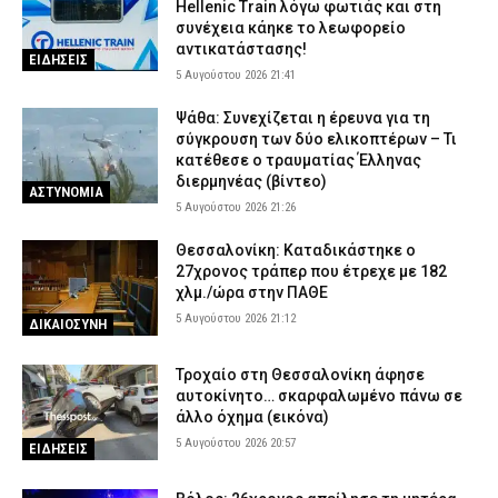
Hellenic Train λόγω φωτιάς και στη
συνέχεια κάηκε το λεωφορείο
αντικατάστασης!
ΕΙΔΗΣΕΙΣ
5 Αυγούστου 2026 21:41
Ψάθα: Συνεχίζεται η έρευνα για τη
σύγκρουση των δύο ελικοπτέρων – Τι
κατέθεσε ο τραυματίας Έλληνας
διερμηνέας (βίντεο)
ΑΣΤΥΝΟΜΙΑ
5 Αυγούστου 2026 21:26
Θεσσαλονίκη: Καταδικάστηκε ο
27χρονος τράπερ που έτρεχε με 182
χλμ./ώρα στην ΠΑΘΕ
5 Αυγούστου 2026 21:12
ΔΙΚΑΙΟΣΥΝΗ
Τροχαίο στη Θεσσαλονίκη άφησε
αυτοκίνητο… σκαρφαλωμένο πάνω σε
άλλο όχημα (εικόνα)
5 Αυγούστου 2026 20:57
ΕΙΔΗΣΕΙΣ