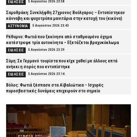
5 Αυγούστου 2026 23:58
ΕΙΔΗΣΕΙΣ
Σαμοθράκη: Συνελήφθη 27χρονος Βούλγαρος – Εντοπίστηκαν
κάνναβη και ψυχοτρόπα μανιτάρια στην κατοχή του (εικόνα)
5 Αυγούστου 2026 23:43
ΑΣΤΥΝΟΜΙΑ
Ρέθυμνο: Φωτιά που ξεκίνησε από σταθμευμένο όχημα
κατέστρεψε τρία αυτοκίνητα – Εξετάζεται βραχυκύκλωμα
5 Αυγούστου 2026 23:29
ΕΙΔΗΣΕΙΣ
Σύμη: Σε Γερμανό τουρίστα που είχε χαθεί με άλλους επτά
ανήκει η σορός που εντοπίστηκε
5 Αυγούστου 2026 23:14
ΕΙΔΗΣΕΙΣ
Βόλος: Φωτιά ξέσπασε στα Αϊβαλιώτικα – Ισχυρές
πυροσβεστικές δυνάμεις επιχειρούν στο σημείο
5 Αυγούστου 2026 23:00
ΕΙΔΗΣΕΙΣ
Σοκαριστικό βίντεο από την Ταϊλάνδη: Κεραυνός σκότωσε
24χρονο ποδοσφαιριστή κατά τη διάρκεια αγώνα
5 Αυγούστου 2026 22:53
ΔΙΕΘΝΗ
Ψάθα: Αυτός είναι ο Έλληνας χειριστής που σκοτώθηκε από τη