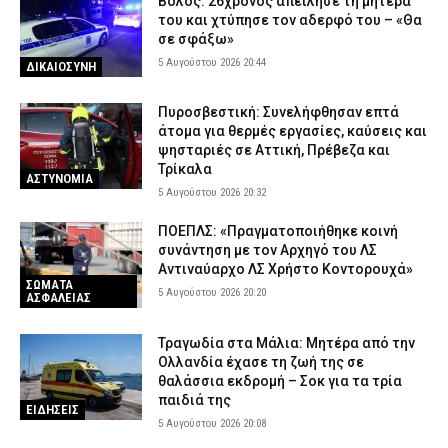
Βόλος: 26χρονος απείλησε τη μητέρα
του και χτύπησε τον αδερφό του – «Θα
σε σφάξω»
5 Αυγούστου 2026 20:44
ΔΙΚΑΙΟΣΥΝΗ
Πυροσβεστική: Συνελήφθησαν επτά
άτομα για θερμές εργασίες, καύσεις και
ψησταριές σε Αττική, Πρέβεζα και
Τρίκαλα
ΑΣΤΥΝΟΜΙΑ
5 Αυγούστου 2026 20:32
ΠΟΕΠΛΣ: «Πραγματοποιήθηκε κοινή
συνάντηση με τον Αρχηγό του ΛΣ
Αντιναύαρχο ΛΣ Χρήστο Κοντορουχά»
ΣΩΜΑΤΑ
5 Αυγούστου 2026 20:20
ΑΣΦΑΛΕΙΑΣ
Τραγωδία στα Μάλια: Μητέρα από την
Ολλανδία έχασε τη ζωή της σε
θαλάσσια εκδρομή – Σοκ για τα τρία
παιδιά της
ΕΙΔΗΣΕΙΣ
5 Αυγούστου 2026 20:08