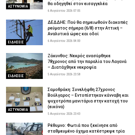
άδειες;»
θα οδηγηθεί στον εισαγγελέα
ΑΣΤΥΝΟΜΙΑ
5 Αυγούστου 2026 17:53
ΣΩΜΑΤΑ ΑΣΦΑΛΕΙΑΣ
6 Αυγούστου 2026 07:05
Οινόη – Χαλκίδα: Διακοπή σιδηροδρομικής γραμμής λόγω
ΔΕΔΔΗΕ: Πού θα σημειωθούν διακοπές
φωτιάς – Τι ανακοίνωσε η Hellenic Train
ρεύματος σήμερα (6/8) στην Αττική –
Αναλυτικά ώρες και οδοί
5 Αυγούστου 2026 17:42
ΕΙΔΗΣΕΙΣ
6 Αυγούστου 2026 04:00
ΕΙΔΗΣΕΙΣ
Εκτεταμένες επιχειρήσεις της ΕΛ.ΑΣ. οδήγησαν σε 23
συλλήψεις στη Στερεά Ελλάδα
Ζάκυνθος: Νεκρός ανασύρθηκε
5 Αυγούστου 2026 17:31
ΑΣΤΥΝΟΜΙΑ
78χρονος από την παραλία του Λαγανά
– Διατάχθηκε νεκροψία
5 Αυγούστου 2026 23:58
ΕΙΔΗΣΕΙΣ
Σαμοθράκη: Συνελήφθη 27χρονος
Βούλγαρος – Εντοπίστηκαν κάνναβη και
ψυχοτρόπα μανιτάρια στην κατοχή του
(εικόνα)
ΑΣΤΥΝΟΜΙΑ
5 Αυγούστου 2026 23:43
Ρέθυμνο: Φωτιά που ξεκίνησε από
σταθμευμένο όχημα κατέστρεψε τρία