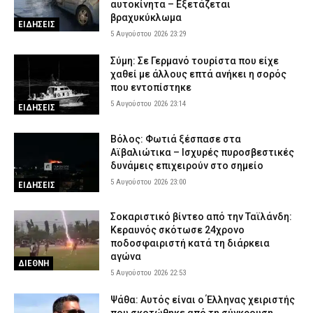
αυτοκίνητα – Εξετάζεται
βραχυκύκλωμα
ΕΙΔΗΣΕΙΣ
5 Αυγούστου 2026 23:29
Σύμη: Σε Γερμανό τουρίστα που είχε
χαθεί με άλλους επτά ανήκει η σορός
που εντοπίστηκε
5 Αυγούστου 2026 23:14
ΕΙΔΗΣΕΙΣ
Βόλος: Φωτιά ξέσπασε στα
Αϊβαλιώτικα – Ισχυρές πυροσβεστικές
δυνάμεις επιχειρούν στο σημείο
5 Αυγούστου 2026 23:00
ΕΙΔΗΣΕΙΣ
Σοκαριστικό βίντεο από την Ταϊλάνδη:
Κεραυνός σκότωσε 24χρονο
ποδοσφαιριστή κατά τη διάρκεια
αγώνα
ΔΙΕΘΝΗ
5 Αυγούστου 2026 22:53
Ψάθα: Αυτός είναι ο Έλληνας χειριστής