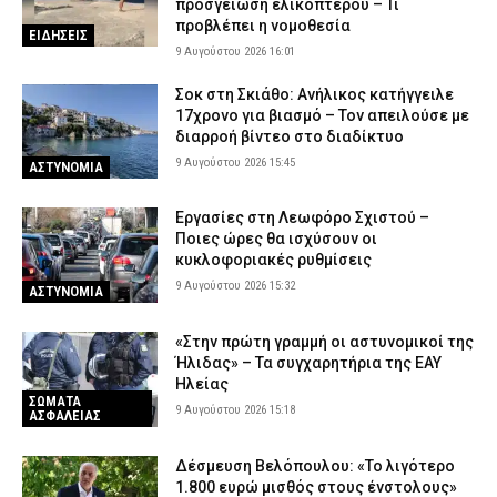
προσγείωση ελικοπτέρου – Τι
προβλέπει η νομοθεσία
ΕΙΔΗΣΕΙΣ
9 Αυγούστου 2026 16:01
Σοκ στη Σκιάθο: Ανήλικος κατήγγειλε
17χρονο για βιασμό – Τον απειλούσε με
διαρροή βίντεο στο διαδίκτυο
9 Αυγούστου 2026 15:45
ΑΣΤΥΝΟΜΙΑ
Εργασίες στη Λεωφόρο Σχιστού –
Ποιες ώρες θα ισχύσουν οι
κυκλοφοριακές ρυθμίσεις
9 Αυγούστου 2026 15:32
ΑΣΤΥΝΟΜΙΑ
«Στην πρώτη γραμμή οι αστυνομικοί της
Ήλιδας» – Τα συγχαρητήρια της ΕΑΥ
Ηλείας
ΣΩΜΑΤΑ
9 Αυγούστου 2026 15:18
ΑΣΦΑΛΕΙΑΣ
Δέσμευση Βελόπουλου: «Το λιγότερο
1.800 ευρώ μισθός στους ένστολους»