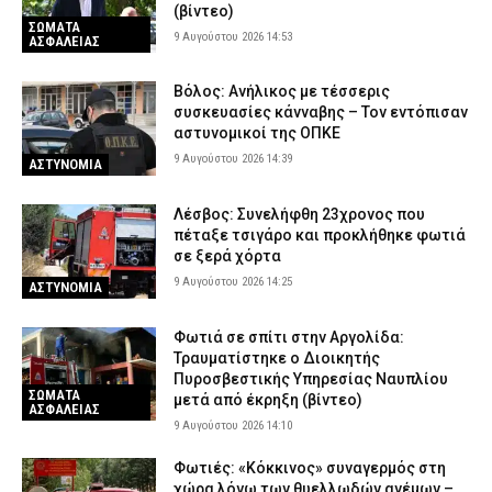
(βίντεο)
ΣΩΜΑΤΑ
9 Αυγούστου 2026 14:53
ΑΣΦΑΛΕΙΑΣ
Βόλος: Ανήλικος με τέσσερις
συσκευασίες κάνναβης – Τον εντόπισαν
αστυνομικοί της ΟΠΚΕ
9 Αυγούστου 2026 14:39
ΑΣΤΥΝΟΜΙΑ
Λέσβος: Συνελήφθη 23χρονος που
πέταξε τσιγάρο και προκλήθηκε φωτιά
σε ξερά χόρτα
9 Αυγούστου 2026 14:25
ΑΣΤΥΝΟΜΙΑ
Φωτιά σε σπίτι στην Αργολίδα:
Τραυματίστηκε o Διοικητής
Πυροσβεστικής Υπηρεσίας Ναυπλίου
ΣΩΜΑΤΑ
μετά από έκρηξη (βίντεο)
ΑΣΦΑΛΕΙΑΣ
9 Αυγούστου 2026 14:10
Φωτιές: «Κόκκινος» συναγερμός στη
χώρα λόγω των θυελλωδών ανέμων –