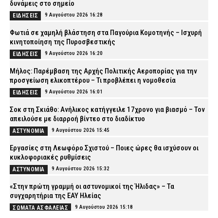
δυνάμεις στο σημείο
9 Αυγούστου 2026 16:28
ΕΙΔΗΣΕΙΣ
Φωτιά σε χαμηλή βλάστηση στα Παγούρια Κομοτηνής – Ισχυρή
κινητοποίηση της Πυροσβεστικής
9 Αυγούστου 2026 16:20
ΕΙΔΗΣΕΙΣ
Μήλος: Παρέμβαση της Αρχής Πολιτικής Αεροπορίας για την
προσγείωση ελικοπτέρου – Τι προβλέπει η νομοθεσία
9 Αυγούστου 2026 16:01
ΕΙΔΗΣΕΙΣ
Σοκ στη Σκιάθο: Ανήλικος κατήγγειλε 17χρονο για βιασμό – Τον
απειλούσε με διαρροή βίντεο στο διαδίκτυο
9 Αυγούστου 2026 15:45
ΑΣΤΥΝΟΜΙΑ
Εργασίες στη Λεωφόρο Σχιστού – Ποιες ώρες θα ισχύσουν οι
κυκλοφοριακές ρυθμίσεις
9 Αυγούστου 2026 15:32
ΑΣΤΥΝΟΜΙΑ
«Στην πρώτη γραμμή οι αστυνομικοί της Ήλιδας» – Τα
συγχαρητήρια της ΕΑΥ Ηλείας
9 Αυγούστου 2026 15:18
ΣΩΜΑΤΑ ΑΣΦΑΛΕΙΑΣ