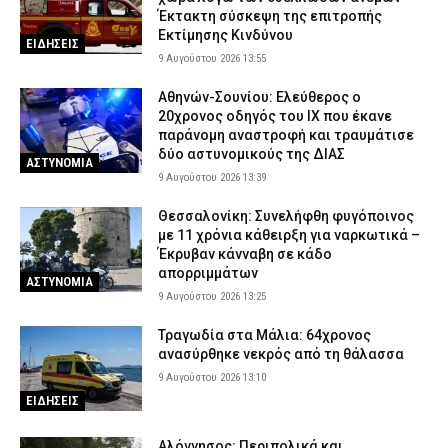
Έκτακτη σύσκεψη της επιτροπής
Εκτίμησης Κινδύνου
ΕΙΔΗΣΕΙΣ
9 Αυγούστου 2026 13:55
Αθηνών-Σουνίου: Ελεύθερος ο
20χρονος οδηγός του ΙΧ που έκανε
παράνομη αναστροφή και τραυμάτισε
δύο αστυνομικούς της ΔΙΑΣ
ΑΣΤΥΝΟΜΙΑ
9 Αυγούστου 2026 13:39
Θεσσαλονίκη: Συνελήφθη φυγόποινος
με 11 χρόνια κάθειρξη για ναρκωτικά –
Έκρυβαν κάνναβη σε κάδο
απορριμμάτων
ΑΣΤΥΝΟΜΙΑ
9 Αυγούστου 2026 13:25
Τραγωδία στα Μάλια: 64χρονος
ανασύρθηκε νεκρός από τη θάλασσα
9 Αυγούστου 2026 13:10
ΕΙΔΗΣΕΙΣ
Αλόννησος: Περιπολικά και