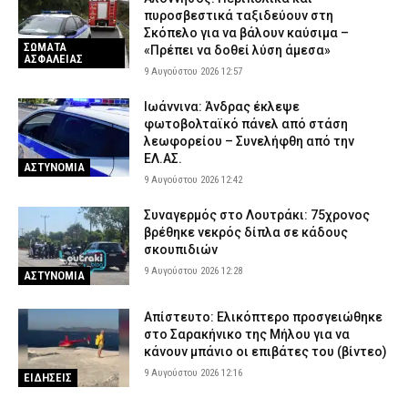
πυροσβεστικά ταξιδεύουν στη
Σκόπελο για να βάλουν καύσιμα –
ΣΩΜΑΤΑ
«Πρέπει να δοθεί λύση άμεσα»
ΑΣΦΑΛΕΙΑΣ
9 Αυγούστου 2026 12:57
Ιωάννινα: Άνδρας έκλεψε
φωτοβολταϊκό πάνελ από στάση
λεωφορείου – Συνελήφθη από την
ΕΛ.ΑΣ.
ΑΣΤΥΝΟΜΙΑ
9 Αυγούστου 2026 12:42
Συναγερμός στο Λουτράκι: 75χρονος
βρέθηκε νεκρός δίπλα σε κάδους
σκουπιδιών
9 Αυγούστου 2026 12:28
ΑΣΤΥΝΟΜΙΑ
Απίστευτο: Ελικόπτερο προσγειώθηκε
στο Σαρακήνικο της Μήλου για να
κάνουν μπάνιο οι επιβάτες του (βίντεο)
9 Αυγούστου 2026 12:16
ΕΙΔΗΣΕΙΣ