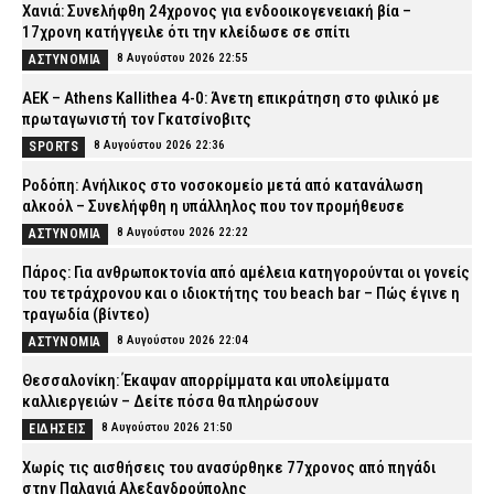
Χανιά: Συνελήφθη 24χρονος για ενδοοικογενειακή βία –
17χρονη κατήγγειλε ότι την κλείδωσε σε σπίτι
8 Αυγούστου 2026 22:55
ΑΣΤΥΝΟΜΙΑ
ΑΕΚ – Athens Kallithea 4-0: Άνετη επικράτηση στο φιλικό με
πρωταγωνιστή τον Γκατσίνοβιτς
8 Αυγούστου 2026 22:36
SPORTS
Ροδόπη: Ανήλικος στο νοσοκομείο μετά από κατανάλωση
αλκοόλ – Συνελήφθη η υπάλληλος που τον προμήθευσε
8 Αυγούστου 2026 22:22
ΑΣΤΥΝΟΜΙΑ
Πάρος: Για ανθρωποκτονία από αμέλεια κατηγορούνται οι γονείς
του τετράχρονου και ο ιδιοκτήτης του beach bar – Πώς έγινε η
τραγωδία (βίντεο)
8 Αυγούστου 2026 22:04
ΑΣΤΥΝΟΜΙΑ
Θεσσαλονίκη: Έκαψαν απορρίμματα και υπολείμματα
καλλιεργειών – Δείτε πόσα θα πληρώσουν
8 Αυγούστου 2026 21:50
ΕΙΔΗΣΕΙΣ
Χωρίς τις αισθήσεις του ανασύρθηκε 77χρονος από πηγάδι
στην Παλαγιά Αλεξανδρούπολης