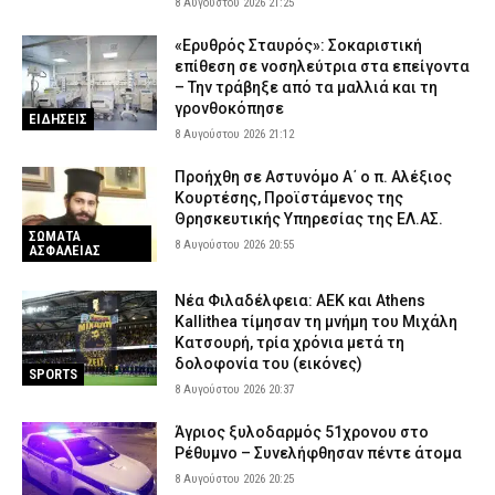
8 Αυγούστου 2026 21:25
«Ερυθρός Σταυρός»: Σοκαριστική
επίθεση σε νοσηλεύτρια στα επείγοντα
– Την τράβηξε από τα μαλλιά και τη
γρονθοκόπησε
ΕΙΔΗΣΕΙΣ
8 Αυγούστου 2026 21:12
Προήχθη σε Αστυνόμο Α΄ ο π. Αλέξιος
Κουρτέσης, Προϊστάμενος της
Θρησκευτικής Υπηρεσίας της ΕΛ.ΑΣ.
ΣΩΜΑΤΑ
8 Αυγούστου 2026 20:55
ΑΣΦΑΛΕΙΑΣ
Νέα Φιλαδέλφεια: ΑΕΚ και Athens
Kallithea τίμησαν τη μνήμη του Μιχάλη
Κατσουρή, τρία χρόνια μετά τη
δολοφονία του (εικόνες)
SPORTS
8 Αυγούστου 2026 20:37
Άγριος ξυλοδαρμός 51χρονου στο
Ρέθυμνο – Συνελήφθησαν πέντε άτομα
8 Αυγούστου 2026 20:25