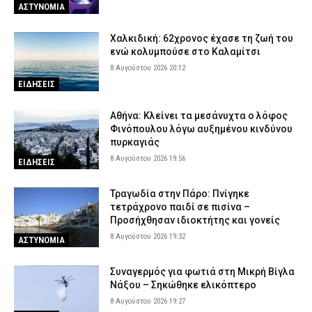
ΑΣΤΥΝΟΜΙΑ
Χαλκιδική: 62χρονος έχασε τη ζωή του
ενώ κολυμπούσε στο Καλαμίτσι
8 Αυγούστου 2026 20:12
ΕΙΔΗΣΕΙΣ
Αθήνα: Κλείνει τα μεσάνυχτα ο λόφος
Φινόπουλου λόγω αυξημένου κινδύνου
πυρκαγιάς
8 Αυγούστου 2026 19:56
ΕΙΔΗΣΕΙΣ
Τραγωδία στην Πάρο: Πνίγηκε
τετράχρονο παιδί σε πισίνα –
Προσήχθησαν ιδιοκτήτης και γονείς
8 Αυγούστου 2026 19:32
ΑΣΤΥΝΟΜΙΑ
Συναγερμός για φωτιά στη Μικρή Βίγλα
Νάξου – Σηκώθηκε ελικόπτερο
8 Αυγούστου 2026 19:27