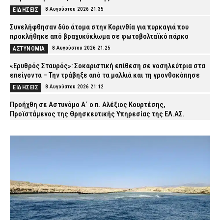
8 Αυγούστου 2026 21:35
ΕΙΔΗΣΕΙΣ
Συνελήφθησαν δύο άτομα στην Κορινθία για πυρκαγιά που
προκλήθηκε από βραχυκύκλωμα σε φωτοβολταϊκό πάρκο
8 Αυγούστου 2026 21:25
ΑΣΤΥΝΟΜΙΑ
«Ερυθρός Σταυρός»: Σοκαριστική επίθεση σε νοσηλεύτρια στα
επείγοντα – Την τράβηξε από τα μαλλιά και τη γρονθοκόπησε
8 Αυγούστου 2026 21:12
ΕΙΔΗΣΕΙΣ
Προήχθη σε Αστυνόμο Α΄ ο π. Αλέξιος Κουρτέσης,
Προϊστάμενος της Θρησκευτικής Υπηρεσίας της ΕΛ.ΑΣ.
8 Αυγούστου 2026 20:55
ΣΩΜΑΤΑ ΑΣΦΑΛΕΙΑΣ
Νέα Φιλαδέλφεια: ΑΕΚ και Athens Kallithea τίμησαν τη μνήμη του
Μιχάλη Κατσουρή, τρία χρόνια μετά τη δολοφονία του (εικόνες)
8 Αυγούστου 2026 20:37
SPORTS
Άγριος ξυλοδαρμός 51χρονου στο Ρέθυμνο – Συνελήφθησαν
πέντε άτομα
8 Αυγούστου 2026 20:25
ΑΣΤΥΝΟΜΙΑ