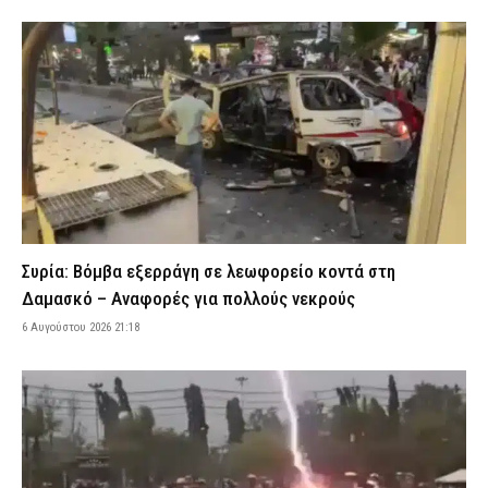
ΕΦΕΤ: Ανακαλείται παρτίδα γνωστής μαρμελάδας – Τι πρέπει να
προσέξουν οι καταναλωτές
8 Αυγούστου 2026 18:40
ΕΙΔΗΣΕΙΣ
Λευκάδα και Κέρκυρα: Τέσσερις άνδρες συνελήφθησαν για
κατοχή ναρκωτικών
8 Αυγούστου 2026 18:27
ΑΣΤΥΝΟΜΙΑ
Greek Mafia: Ποιοι είναι οι δύο νέοι συλληφθέντες της «ομάδας
Έντικ» – Το «πίτμπουλ», το «μπουλντόγκ» και οι εκβιασμοί
8 Αυγούστου 2026 18:07
ΑΣΤΥΝΟΜΙΑ
Συρία: Βόμβα εξερράγη σε λεωφορείο κοντά στη
Σοβαρό τροχαίο με γουρούνα στη Μυρτιά Πύργου –
Δαμασκό – Αναφορές για πολλούς νεκρούς
Τραυματίστηκε στο κεφάλι ο αναβάτης
6 Αυγούστου 2026 21:18
8 Αυγούστου 2026 17:56
ΕΙΔΗΣΕΙΣ
Ηράκλειο: Απέπλευσε παρά την απαγόρευση – Συνελήφθη
38χρονος κυβερνήτης σκάφους
8 Αυγούστου 2026 17:39
ΑΣΤΥΝΟΜΙΑ
Θλίψη στην ΕΛ.ΑΣ. – Έφυγε από τη ζωή ο απόστρατος
αστυνομικός Νικόλαος Κρυωνίδης