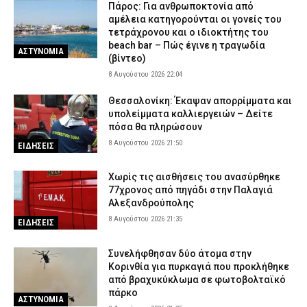
Πάρος: Για ανθρωποκτονία από
8 Αυγούστου 2026 14:33
ΑΣΤΥΝΟΜΙΑ
αμέλεια κατηγορούνται οι γονείς του
Έβρος: Αστυνομικοί τσάκωσαν αλλοδαπούς διακινητές που
τετράχρονου και ο ιδιοκτήτης του
μετέφεραν 12 παράνομους μετανάστες
beach bar – Πώς έγινε η τραγωδία
ΑΣΤΥΝΟΜΙΑ
(βίντεο)
8 Αυγούστου 2026 14:18
ΑΣΤΥΝΟΜΙΑ
8 Αυγούστου 2026 22:04
Θεσσαλονίκη: Έκαψαν απορρίμματα και
υπολείμματα καλλιεργειών – Δείτε
πόσα θα πληρώσουν
8 Αυγούστου 2026 21:50
ΕΙΔΗΣΕΙΣ
Χωρίς τις αισθήσεις του ανασύρθηκε
77χρονος από πηγάδι στην Παλαγιά
Αλεξανδρούπολης
8 Αυγούστου 2026 21:35
ΕΙΔΗΣΕΙΣ
Συνελήφθησαν δύο άτομα στην
Κορινθία για πυρκαγιά που προκλήθηκε
από βραχυκύκλωμα σε φωτοβολταϊκό
πάρκο
ΑΣΤΥΝΟΜΙΑ