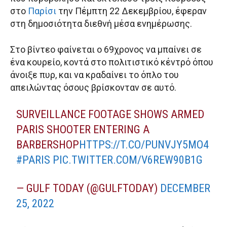
στο
Παρίσι
την Πέμπτη 22 Δεκεμβρίου, έφεραν
στη δημοσιότητα διεθνή μέσα ενημέρωσης.
Στο βίντεο φαίνεται ο 69χρονος να μπαίνει σε
ένα κουρείο, κοντά στο πολιτιστικό κέντρό όπου
άνοιξε πυρ, και να κραδαίνει το όπλο του
απειλώντας όσους βρίσκονταν σε αυτό.
SURVEILLANCE FOOTAGE SHOWS ARMED
PARIS SHOOTER ENTERING A
BARBERSHOP
HTTPS://T.CO/PUNVJY5MO4
#PARIS
PIC.TWITTER.COM/V6REW90B1G
— GULF TODAY (@GULFTODAY)
DECEMBER
25, 2022