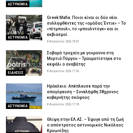
ΑΣΤΥΝΟΜΙΑ
Greek Mafia: Ποιοι είναι οι δύο νέοι
συλληφθέντες της «ομάδας Έντικ» – Το
«πίτμπουλ», το «μπουλντόγκ» και οι
εκβιασμοί
ΑΣΤΥΝΟΜΙΑ
8 Αυγούστου 2026 18:07
Σοβαρό τροχαίο με γουρούνα στη
Μυρτιά Πύργου – Τραυματίστηκε στο
κεφάλι ο αναβάτης
8 Αυγούστου 2026 17:56
ΕΙΔΗΣΕΙΣ
Ηράκλειο: Απέπλευσε παρά την
απαγόρευση – Συνελήφθη 38χρονος
κυβερνήτης σκάφους
8 Αυγούστου 2026 17:39
ΑΣΤΥΝΟΜΙΑ
Θλίψη στην ΕΛ.ΑΣ. – Έφυγε από τη ζωή
ο απόστρατος αστυνομικός Νικόλαος
Κρυωνίδης