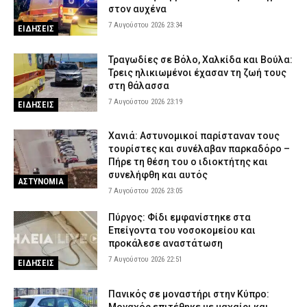
Κορινθία: Μήνυμα του 112 για φωτιά στο Στεφάνι –
στον αυχένα
«Παραμείνετε σε ετοιμότητα»
7 Αυγούστου 2026 23:34
ΕΙΔΗΣΕΙΣ
7 Αυγούστου 2026 16:35
ΕΙΔΗΣΕΙΣ
Πιερία: Συνελήφθησαν δύο άνδρες που διέρρηξαν ΙΧ και άρπαξαν
Τραγωδίες σε Βόλο, Χαλκίδα και Βούλα:
αντικείμενα αξίας άνω των 19.000 ευρώ
Τρεις ηλικιωμένοι έχασαν τη ζωή τους
στη θάλασσα
7 Αυγούστου 2026 16:23
ΑΣΤΥΝΟΜΙΑ
7 Αυγούστου 2026 23:19
ΕΙΔΗΣΕΙΣ
Χανιά: Αστυνομικοί παρίσταναν τους
τουρίστες και συνέλαβαν παρκαδόρο –
Πήρε τη θέση του ο ιδιοκτήτης και
συνελήφθη και αυτός
ΑΣΤΥΝΟΜΙΑ
7 Αυγούστου 2026 23:05
Πύργος: Φίδι εμφανίστηκε στα
Επείγοντα του νοσοκομείου και
προκάλεσε αναστάτωση
7 Αυγούστου 2026 22:51
ΕΙΔΗΣΕΙΣ
Πανικός σε μοναστήρι στην Κύπρο: