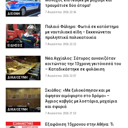
Μοναχός επιτέθηκε με μαχαίρι και
τραυμάτισε δύο άτομα!
7 Αυγούστου 2026 22:36
ΔΙΕΘΝΗ
Παλαιό Φάληρο: Φωτιά σε κατάστημα
με ναυτιλιακά είδη – Εκκενώνεται
προληπτικά πολυκατοικία
7 Αυγούστου 2026 22:22
ΕΙΔΗΣΕΙΣ
Νέα Αγχίαλος: Σάτυρος αυνανιζόταν
κοιτώντας την 13χρονη γειτόνισσά του
– Καταδικάστηκε σε φυλάκιση
7 Αυγούστου 2026 22:07
ΔΙΚΑΙΟΣΥΝΗ
Σκιάθος: «Με ξυλοκόπησαν και με
άφησαν αιμόφυρτο στο δρόμο» –
Άγριος καβγάς με λοστάρια, μαχαίρια
και σφυριά
ΔΙΚΑΙΟΣΥΝΗ
7 Αυγούστου 2026 21:53
Εξαφάνιση 15χρονου στην Αθήνα: Τι