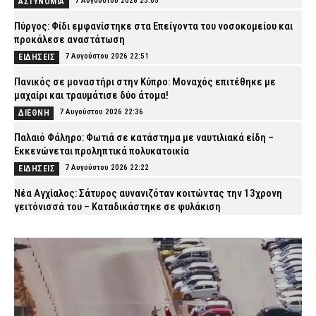
7 Αυγούστου 2026 23:05
ΑΣΤΥΝΟΜΙΑ
Πύργος: Φίδι εμφανίστηκε στα Επείγοντα του νοσοκομείου και
προκάλεσε αναστάτωση
7 Αυγούστου 2026 22:51
ΕΙΔΗΣΕΙΣ
Πανικός σε μοναστήρι στην Κύπρο: Μοναχός επιτέθηκε με
μαχαίρι και τραυμάτισε δύο άτομα!
7 Αυγούστου 2026 22:36
ΔΙΕΘΝΗ
Παλαιό Φάληρο: Φωτιά σε κατάστημα με ναυτιλιακά είδη –
Εκκενώνεται προληπτικά πολυκατοικία
7 Αυγούστου 2026 22:22
ΕΙΔΗΣΕΙΣ
Νέα Αγχίαλος: Σάτυρος αυνανιζόταν κοιτώντας την 13χρονη
γειτόνισσά του – Καταδικάστηκε σε φυλάκιση
7 Αυγούστου 2026 22:07
ΔΙΚΑΙΟΣΥΝΗ
Σκιάθος: «Με ξυλοκόπησαν και με άφησαν αιμόφυρτο στο
δρόμο» – Άγριος καβγάς με λοστάρια, μαχαίρια και σφυριά
7 Αυγούστου 2026 21:53
ΔΙΚΑΙΟΣΥΝΗ
Εξαφάνιση 15χρονου στην Αθήνα: Τι αναφέρει το «Χαμόγελο του