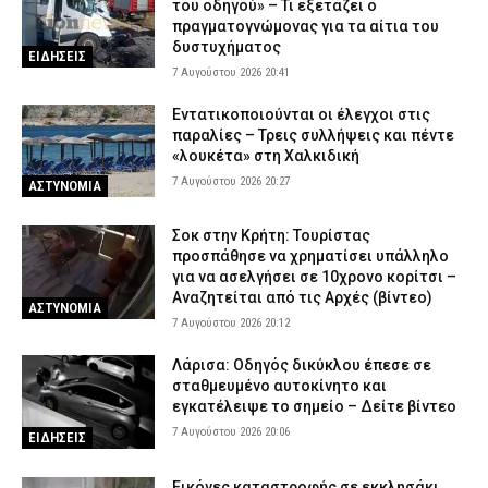
του οδηγού» – Τι εξετάζει ο
πραγματογνώμονας για τα αίτια του
δυστυχήματος
ΕΙΔΗΣΕΙΣ
7 Αυγούστου 2026 20:41
Εντατικοποιούνται οι έλεγχοι στις
παραλίες – Τρεις συλλήψεις και πέντε
«λουκέτα» στη Χαλκιδική
7 Αυγούστου 2026 20:27
ΑΣΤΥΝΟΜΙΑ
Σοκ στην Κρήτη: Τουρίστας
προσπάθησε να χρηματίσει υπάλληλο
για να ασελγήσει σε 10χρονο κορίτσι –
Αναζητείται από τις Αρχές (βίντεο)
ΑΣΤΥΝΟΜΙΑ
7 Αυγούστου 2026 20:12
Λάρισα: Οδηγός δικύκλου έπεσε σε
σταθμευμένο αυτοκίνητο και
εγκατέλειψε το σημείο – Δείτε βίντεο
7 Αυγούστου 2026 20:06
ΕΙΔΗΣΕΙΣ
Εικόνες καταστροφής σε εκκλησάκι