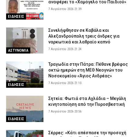
αναφέρει το «Χαμόγελο του Παιδιού»
7 Αυγούστου 2026 21:39
ΕΙΔΗΣΕΙΣ
Συνελήφθησαν σε Καβάλα και
Αλεξανδρούπολη τρεις άνδρες για
ναρκωτικά και λαθραίο καπνό
7 Αυγούστου 2026 21:24
ΑΣΤΥΝΟΜΙΑ
Τραγωδία στην Πάτρα: Πέθανε βρέφος
οκτώ ημερών στη ΜΕΘ Νεογνών του
Νοσοκομείου «Άγιος Ανδρέας»
7 Αυγούστου 2026 21:10
ΕΙΔΗΣΕΙΣ
Σητεία: Φωτιά στα Αχλάδια – Μεγάλη
κινητοποίηση από την Πυροσβεστική
7 Αυγούστου 2026 20:56
ΕΙΔΗΣΕΙΣ
Σέρρες: «Κάτι απέσπασε την προσοχή