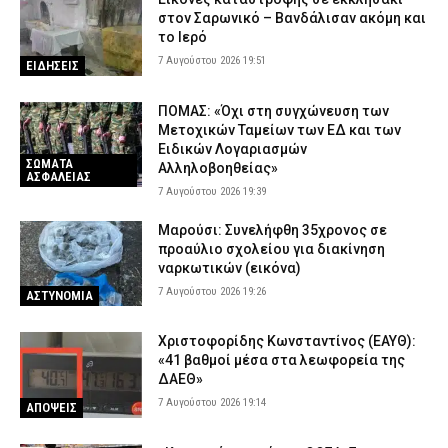
στον Σαρωνικό – Βανδάλισαν ακόμη και
το Ιερό
7 Αυγούστου 2026 19:51
ΕΙΔΗΣΕΙΣ
ΠΟΜΑΣ: «Όχι στη συγχώνευση των
Μετοχικών Ταμείων των ΕΔ και των
Ειδικών Λογαριασμών
ΣΩΜΑΤΑ
Αλληλοβοηθείας»
ΑΣΦΑΛΕΙΑΣ
7 Αυγούστου 2026 19:39
Μαρούσι: Συνελήφθη 35χρονος σε
προαύλιο σχολείου για διακίνηση
ναρκωτικών (εικόνα)
7 Αυγούστου 2026 19:26
ΑΣΤΥΝΟΜΙΑ
Χριστοφορίδης Κωνσταντίνος (ΕΑΥΘ):
«41 βαθμοί μέσα στα λεωφορεία της
ΔΑΕΘ»
7 Αυγούστου 2026 19:14
ΑΠΟΨΕΙΣ