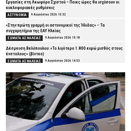
Εργασίες στη Λεωφόρο Σχιστού – Ποιες ώρες θα ισχύσουν οι
κυκλοφοριακές ρυθμίσεις
9 Αυγούστου 2026 15:32
ΑΣΤΥΝΟΜΙΑ
«Στην πρώτη γραμμή οι αστυνομικοί της Ήλιδας» – Τα
συγχαρητήρια της ΕΑΥ Ηλείας
9 Αυγούστου 2026 15:18
ΣΩΜΑΤΑ ΑΣΦΑΛΕΙΑΣ
Δέσμευση Βελόπουλου: «Το λιγότερο 1.800 ευρώ μισθός στους
ένστολους» (βίντεο)
9 Αυγούστου 2026 14:53
ΣΩΜΑΤΑ ΑΣΦΑΛΕΙΑΣ
Βόλος: Ανήλικος με τέσσερις συσκευασίες κάνναβης – Τον
εντόπισαν αστυνομικοί της ΟΠΚΕ
9 Αυγούστου 2026 14:39
ΑΣΤΥΝΟΜΙΑ
Λέσβος: Συνελήφθη 23χρονος που πέταξε τσιγάρο και
προκλήθηκε φωτιά σε ξερά χόρτα
9 Αυγούστου 2026 14:25
ΑΣΤΥΝΟΜΙΑ
Φωτιά σε σπίτι στην Αργολίδα: Τραυματίστηκε o Διοικητής
Πυροσβεστικής Υπηρεσίας Ναυπλίου μετά από έκρηξη (βίντεο)
9 Αυγούστου 2026 14:10
ΣΩΜΑΤΑ ΑΣΦΑΛΕΙΑΣ