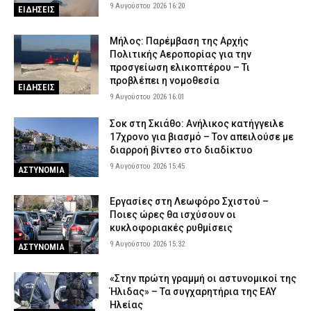
9 Αυγούστου 2026 16:20
ΕΙΔΗΣΕΙΣ
9 Αυγούστου 2026 08:53
ΑΣΤΥΝΟΜΙΑ
Αγρίνιο: Συνελήφθη μεθυσμένος οδηγός – Στο ΙΧ είχε γεμιστήρα
Μήλος: Παρέμβαση της Αρχής
με επτά φυσίγγια
Πολιτικής Αεροπορίας για την
προσγείωση ελικοπτέρου – Τι
9 Αυγούστου 2026 08:38
ΑΣΤΥΝΟΜΙΑ
προβλέπει η νομοθεσία
ΕΙΔΗΣΕΙΣ
9 Αυγούστου 2026 16:01
Σοκ στη Σκιάθο: Ανήλικος κατήγγειλε
17χρονο για βιασμό – Τον απειλούσε με
διαρροή βίντεο στο διαδίκτυο
9 Αυγούστου 2026 15:45
ΑΣΤΥΝΟΜΙΑ
Εργασίες στη Λεωφόρο Σχιστού –
Ποιες ώρες θα ισχύσουν οι
κυκλοφοριακές ρυθμίσεις
9 Αυγούστου 2026 15:32
ΑΣΤΥΝΟΜΙΑ
«Στην πρώτη γραμμή οι αστυνομικοί της
Ήλιδας» – Τα συγχαρητήρια της ΕΑΥ
Ηλείας