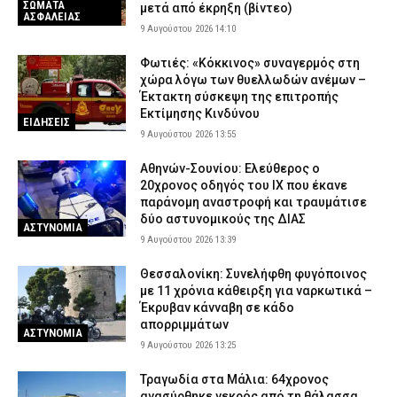
ΣΩΜΑΤΑ
μετά από έκρηξη (βίντεο)
ΑΣΦΑΛΕΙΑΣ
9 Αυγούστου 2026 14:10
Φωτιές: «Κόκκινος» συναγερμός στη
χώρα λόγω των θυελλωδών ανέμων –
Έκτακτη σύσκεψη της επιτροπής
Εκτίμησης Κινδύνου
ΕΙΔΗΣΕΙΣ
9 Αυγούστου 2026 13:55
Αθηνών-Σουνίου: Ελεύθερος ο
20χρονος οδηγός του ΙΧ που έκανε
παράνομη αναστροφή και τραυμάτισε
δύο αστυνομικούς της ΔΙΑΣ
ΑΣΤΥΝΟΜΙΑ
9 Αυγούστου 2026 13:39
Θεσσαλονίκη: Συνελήφθη φυγόποινος
με 11 χρόνια κάθειρξη για ναρκωτικά –
Έκρυβαν κάνναβη σε κάδο
απορριμμάτων
ΑΣΤΥΝΟΜΙΑ
9 Αυγούστου 2026 13:25
Τραγωδία στα Μάλια: 64χρονος
ανασύρθηκε νεκρός από τη θάλασσα