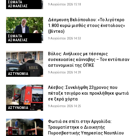
ΣΩΜΑΤΑ
9 Αυγούστου 2026 15:18
ΑΣΦΑΛΕΙΑΣ
Δέσμευση Βελόπουλου: «Το λιγότερο
1.800 ευρώ μισθός στους ένστολους»
(βίντεο)
ΣΩΜΑΤΑ
9 Αυγούστου 2026 14:53
ΑΣΦΑΛΕΙΑΣ
Βόλος: Ανήλικος με τέσσερις
συσκευασίες κάνναβης – Τον εντόπισαν
αστυνομικοί της ΟΠΚΕ
9 Αυγούστου 2026 14:39
ΑΣΤΥΝΟΜΙΑ
Λέσβος: Συνελήφθη 23χρονος που
πέταξε τσιγάρο και προκλήθηκε φωτιά
σε ξερά χόρτα
9 Αυγούστου 2026 14:25
ΑΣΤΥΝΟΜΙΑ
Φωτιά σε σπίτι στην Αργολίδα:
Τραυματίστηκε o Διοικητής
Πυροσβεστικής Υπηρεσίας Ναυπλίου