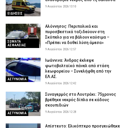
9 Αυγούστου 2026 13:10
ΕΙΔΗΣΕΙΣ
Αλόννησος: Περιπολικά και
πυροσβεστικά ταξιδεύουν στη
Σκόπελο για να βάλουν καύσιμα –
ΣΩΜΑΤΑ
«Πρέπει να δοθεί λύση άμεσα»
ΑΣΦΑΛΕΙΑΣ
9 Αυγούστου 2026 12:57
Ιωάννινα: Άνδρας έκλεψε
φωτοβολταϊκό πάνελ από στάση
λεωφορείου – Συνελήφθη από την
ΕΛ.ΑΣ.
ΑΣΤΥΝΟΜΙΑ
9 Αυγούστου 2026 12:42
Συναγερμός στο Λουτράκι: 75χρονος
βρέθηκε νεκρός δίπλα σε κάδους
σκουπιδιών
9 Αυγούστου 2026 12:28
ΑΣΤΥΝΟΜΙΑ
Απίστευτο: Ελικόπτερο προσγειώθηκε