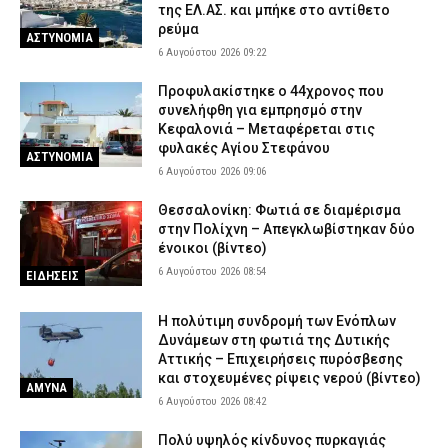
της ΕΛ.ΑΣ. και μπήκε στο αντίθετο
Τραγωδία στα Μάλια: Μητέρα από την Ολλανδία έχασε τη ζωή
ρεύμα
της σε θαλάσσια εκδρομή – Σοκ για τα τρία παιδιά της
ΑΣΤΥΝΟΜΙΑ
6 Αυγούστου 2026 09:22
5 Αυγούστου 2026 20:08
ΕΙΔΗΣΕΙΣ
Προφυλακίστηκε ο 44χρονος που
συνελήφθη για εμπρησμό στην
Κεφαλονιά – Μεταφέρεται στις
φυλακές Αγίου Στεφάνου
ΑΣΤΥΝΟΜΙΑ
6 Αυγούστου 2026 09:06
Θεσσαλονίκη: Φωτιά σε διαμέρισμα
στην Πολίχνη – Απεγκλωβίστηκαν δύο
ένοικοι (βίντεο)
6 Αυγούστου 2026 08:54
ΕΙΔΗΣΕΙΣ
H πολύτιμη συνδρομή των Ενόπλων
Δυνάμεων στη φωτιά της Δυτικής
Αττικής – Επιχειρήσεις πυρόσβεσης
και στοχευμένες ρίψεις νερού (βίντεο)
ΑΜΥΝΑ
6 Αυγούστου 2026 08:42
Πολύ υψηλός κίνδυνος πυρκαγιάς