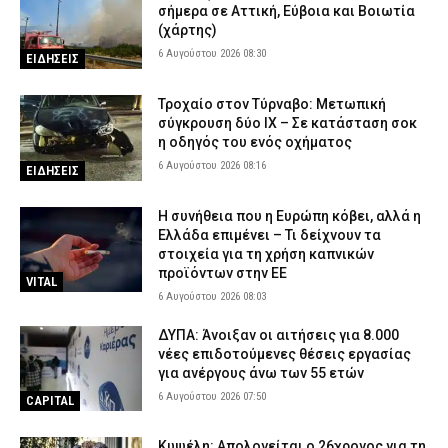
σήμερα σε Αττική, Εύβοια και Βοιωτία
(χάρτης)
6 Αυγούστου 2026 08:30
ΕΙΔΗΣΕΙΣ
Τροχαίο στον Τύρναβο: Μετωπική
σύγκρουση δύο ΙΧ – Σε κατάσταση σοκ
η οδηγός του ενός οχήματος
6 Αυγούστου 2026 08:16
ΕΙΔΗΣΕΙΣ
Η συνήθεια που η Ευρώπη κόβει, αλλά η
Ελλάδα επιμένει – Τι δείχνουν τα
στοιχεία για τη χρήση καπνικών
προϊόντων στην ΕΕ
VITAL
6 Αυγούστου 2026 08:03
ΔΥΠΑ: Άνοιξαν οι αιτήσεις για 8.000
νέες επιδοτούμενες θέσεις εργασίας
για ανέργους άνω των 55 ετών
6 Αυγούστου 2026 07:50
CAPITAL
Κυψέλη: Απολογείται ο 26χρονος για τη