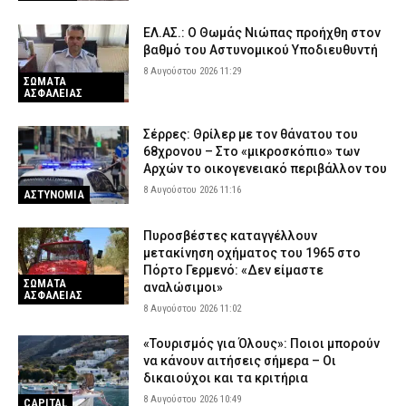
ΕΛ.ΑΣ.: Ο Θωμάς Νιώπας προήχθη στον
βαθμό του Αστυνομικού Υποδιευθυντή
8 Αυγούστου 2026 11:29
ΣΩΜΑΤΑ
ΑΣΦΑΛΕΙΑΣ
Σέρρες: Θρίλερ με τον θάνατου του
68χρονου – Στο «μικροσκόπιο» των
Αρχών το οικογενειακό περιβάλλον του
8 Αυγούστου 2026 11:16
ΑΣΤΥΝΟΜΙΑ
Πυροσβέστες καταγγέλλουν
μετακίνηση οχήματος του 1965 στο
Πόρτο Γερμενό: «Δεν είμαστε
ΣΩΜΑΤΑ
αναλώσιμοι»
ΑΣΦΑΛΕΙΑΣ
8 Αυγούστου 2026 11:02
«Τουρισμός για Όλους»: Ποιοι μπορούν
να κάνουν αιτήσεις σήμερα – Οι
δικαιούχοι και τα κριτήρια
8 Αυγούστου 2026 10:49
CAPITAL