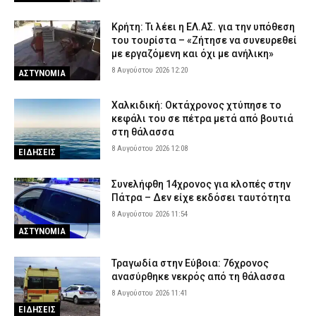
Πύργος: Φίδι εμφανίστηκε στα Επείγοντα του νοσοκομείου και
προκάλεσε αναστάτωση
Κρήτη: Τι λέει η ΕΛ.ΑΣ. για την υπόθεση
του τουρίστα – «Ζήτησε να συνευρεθεί
7 Αυγούστου 2026 22:51
ΕΙΔΗΣΕΙΣ
με εργαζόμενη και όχι με ανήλικη»
Πανικός σε μοναστήρι στην Κύπρο: Μοναχός επιτέθηκε με
8 Αυγούστου 2026 12:20
ΑΣΤΥΝΟΜΙΑ
μαχαίρι και τραυμάτισε δύο άτομα!
7 Αυγούστου 2026 22:36
ΔΙΕΘΝΗ
Χαλκιδική: Οκτάχρονος χτύπησε το
κεφάλι του σε πέτρα μετά από βουτιά
Παλαιό Φάληρο: Φωτιά σε κατάστημα με ναυτιλιακά είδη –
στη θάλασσα
Εκκενώνεται προληπτικά πολυκατοικία
8 Αυγούστου 2026 12:08
ΕΙΔΗΣΕΙΣ
7 Αυγούστου 2026 22:22
ΕΙΔΗΣΕΙΣ
Συνελήφθη 14χρονος για κλοπές στην
Πάτρα – Δεν είχε εκδόσει ταυτότητα
8 Αυγούστου 2026 11:54
ΑΣΤΥΝΟΜΙΑ
Τραγωδία στην Εύβοια: 76χρονος
ανασύρθηκε νεκρός από τη θάλασσα
8 Αυγούστου 2026 11:41
ΕΙΔΗΣΕΙΣ