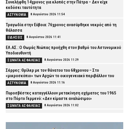
Συνελήφθη 14χρονος για κλοπές στην Πάτρα – Δεν είχε
εκδόσει ταυτότητα
8 Αυγούστου 2026 11:54
ΑΣΤΥΝΟΜΙΑ
Τραγωδία στην Εύβοια: 76χρονος ανασύρθηκε νεκρός από τη
θάλασσα
8 Αυγούστου 2026 11:41
ΕΙΔΗΣΕΙΣ
ΕΛ.ΑΣ.: Ο Θωμάς Νιώπας προήχθη στον βαθμό του Αστυνομικού
Υποδιευθυντή
8 Αυγούστου 2026 11:29
ΣΩΜΑΤΑ ΑΣΦΑΛΕΙΑΣ
Σέρρες: Θρίλερ με τον θάνατου του 68χρονου – Στο
«μικροσκόπιο» των Αρχών το οικογενειακό περιβάλλον του
8 Αυγούστου 2026 11:16
ΑΣΤΥΝΟΜΙΑ
Πυροσβέστες καταγγέλλουν μετακίνηση οχήματος του 1965
στο Πόρτο Γερμενό: «Δεν είμαστε αναλώσιμοι»
8 Αυγούστου 2026 11:02
ΣΩΜΑΤΑ ΑΣΦΑΛΕΙΑΣ
«Τουρισμός για Όλους»: Ποιοι μπορούν να κάνουν αιτήσεις
σήμερα – Οι δικαιούχοι και τα κριτήρια
8 Αυγούστου 2026 10:49
CAPITAL