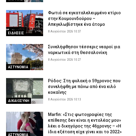
Φωτιά σε εγκαταλελειμμένο κτίριο
στην Κουμουνδούρου –
Απεγκλωβίστηκε ένα άτομο
8 Αυγούστου 2026 10:37
ΕΙΔΗΣΕΙΣ
Συνελήφθησαν τέσσερις νεαροί για
ναρκωτικά στη Θεσσαλονίκη
8 Αυγούστου 2026 10:27
ΑΣΤΥΝΟΜΙΑ
Ρόδος: Στη φυλακή ο 59χρονος που
συνελήφθη με πάνω από ένα κιλό
κοκαΐνης
8 Αυγούστου 2026 10:13
ΔΙΚΑΙΟΣΥΝΗ
Marfin: «Στις φωτογραφίες της
επίθεσης δεν είναι η εντολέας μου»
λέει ο δικηγόρος της 46χρονης – «Η
ίδια εξέταση είχε γίνει και το 2022»
ΑΣΤΥΝΟΜΙΑ