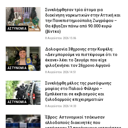
Συνελήφθησαν τρία άτομα για
διακίνηση ναρκωτικών στην Αττική και
την Πανεπιστημιούπολη Ζωγράφου –
Θα έβγαζαν πάνω από 90.000 ευρώ
ΑΣΤΥΝΟΜΙΑ
(βίντεο)
8 Αυγούστου 2026 15:06
Δολοφονία 38χρονης στην Κυψέλη:
«Δεν μπορούμε να πιστέψουμε ότι το
έκανε» λέει το ζευγάρι που είχε
φιλοξενήσει τον 26χρονο Αφγανό
ΑΣΤΥΝΟΜΙΑ
8 Αυγούστου 2026 14:51
Συνελήφθη μέλος της ρωσόφωνης
μαφίας στο Παλαιό Φάληρο –
Εμπλέκεται σε εκβιασμούς και
ξυλοδαρμούς επιχειρηματιών
ΑΣΤΥΝΟΜΙΑ
8 Αυγούστου 2026 14:33
Έβρος: Αστυνομικοί τσάκωσαν
αλλοδαπούς διακινητές που
μετέφεραν 12 παράνομους μετανάστες