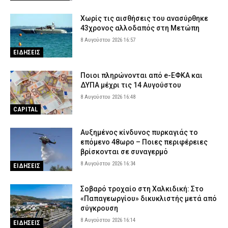
Χωρίς τις αισθήσεις του ανασύρθηκε
43χρονος αλλοδαπός στη Μετώπη
8 Αυγούστου 2026 16:57
ΕΙΔΗΣΕΙΣ
Ποιοι πληρώνονται από e-ΕΦΚΑ και
ΔΥΠΑ μέχρι τις 14 Αυγούστου
8 Αυγούστου 2026 16:48
CAPITAL
Αυξημένος κίνδυνος πυρκαγιάς το
επόμενο 48ωρο – Ποιες περιφέρειες
βρίσκονται σε συναγερμό
8 Αυγούστου 2026 16:34
ΕΙΔΗΣΕΙΣ
Σοβαρό τροχαίο στη Χαλκιδική: Στο
«Παπαγεωργίου» δικυκλιστής μετά από
σύγκρουση
8 Αυγούστου 2026 16:14
ΕΙΔΗΣΕΙΣ