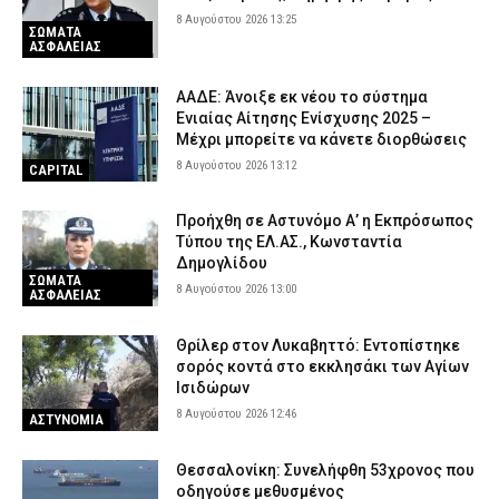
8 Αυγούστου 2026 13:25
ΣΩΜΑΤΑ
ΑΣΦΑΛΕΙΑΣ
ΑΑΔΕ: Άνοιξε εκ νέου το σύστημα
Ενιαίας Αίτησης Ενίσχυσης 2025 –
Μέχρι μπορείτε να κάνετε διορθώσεις
8 Αυγούστου 2026 13:12
CAPITAL
Προήχθη σε Αστυνόμο Α’ η Εκπρόσωπος
Τύπου της ΕΛ.ΑΣ., Κωνσταντία
Δημογλίδου
ΣΩΜΑΤΑ
8 Αυγούστου 2026 13:00
ΑΣΦΑΛΕΙΑΣ
Θρίλερ στον Λυκαβηττό: Εντοπίστηκε
σορός κοντά στο εκκλησάκι των Αγίων
Ισιδώρων
8 Αυγούστου 2026 12:46
ΑΣΤΥΝΟΜΙΑ
Θεσσαλονίκη: Συνελήφθη 53χρονος που
οδηγούσε μεθυσμένος