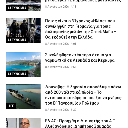
8 Αυγούστου 2026 14:18
ΑΣΤΥΝΟΜΙΑ
Ποιος είναι ο 31χρονος «Ηλίας» που
συνελήφθη στη Γερμανία για τρεις
δολοφονίες μελών της Greek Mafia –
Θα εκδοθεί στην Ελλάδα
ΑΣΤΥΝΟΜΙΑ
8 Αυγούστου 2026 14:04
Συνελήφθησαν τέσσερα άτομα για
ναρκωτικά σε Λευκάδα και Κέρκυρα
8 Αυγούστου 2026 13:51
ΑΣΤΥΝΟΜΙΑ
Δούναβης: Η ξηρασία αποκάλυψε πάνω
από 200 ναζιστικά πλοία – Το
εντυπωσιακό εύρημα που ξυπνά μνήμες
του Β’ Παγκοσμίου Πολέμου
LIFE
8 Αυγούστου 2026 13:39
ΕΛ.ΑΣ.: Προήχθη ο Διοικητής του Α.Τ.
Αλεξάνδρειας, Δημήτρης Σαμαράς