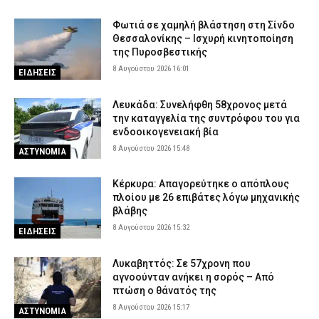
Φωτιά σε χαμηλή βλάστηση στη Σίνδο
Θεσσαλονίκης – Ισχυρή κινητοποίηση
της Πυροσβεστικής
8 Αυγούστου 2026 16:01
ΕΙΔΗΣΕΙΣ
Λευκάδα: Συνελήφθη 58χρονος μετά
την καταγγελία της συντρόφου του για
ενδοοικογενειακή βία
8 Αυγούστου 2026 15:48
ΑΣΤΥΝΟΜΙΑ
Κέρκυρα: Απαγορεύτηκε ο απόπλους
πλοίου με 26 επιβάτες λόγω μηχανικής
βλάβης
8 Αυγούστου 2026 15:32
ΕΙΔΗΣΕΙΣ
Λυκαβηττός: Σε 57χρονη που
αγνοούνταν ανήκει η σορός – Από
πτώση ο θάνατός της
8 Αυγούστου 2026 15:17
ΑΣΤΥΝΟΜΙΑ