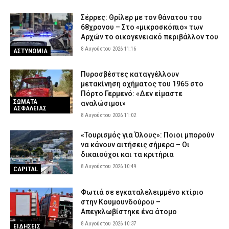
Σέρρες: Θρίλερ με τον θάνατου του
68χρονου – Στο «μικροσκόπιο» των
Αρχών το οικογενειακό περιβάλλον του
8 Αυγούστου 2026 11:16
ΑΣΤΥΝΟΜΙΑ
Πυροσβέστες καταγγέλλουν
μετακίνηση οχήματος του 1965 στο
Πόρτο Γερμενό: «Δεν είμαστε
ΣΩΜΑΤΑ
αναλώσιμοι»
ΑΣΦΑΛΕΙΑΣ
8 Αυγούστου 2026 11:02
«Τουρισμός για Όλους»: Ποιοι μπορούν
να κάνουν αιτήσεις σήμερα – Οι
δικαιούχοι και τα κριτήρια
8 Αυγούστου 2026 10:49
CAPITAL
Φωτιά σε εγκαταλελειμμένο κτίριο
στην Κουμουνδούρου –
Απεγκλωβίστηκε ένα άτομο
8 Αυγούστου 2026 10:37
ΕΙΔΗΣΕΙΣ