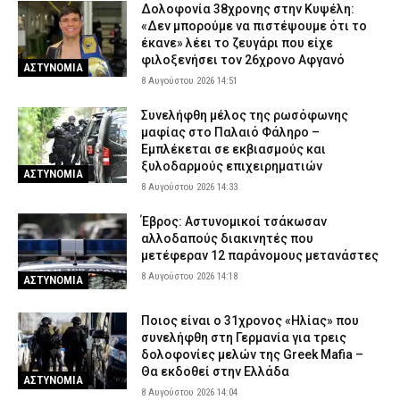
Δολοφονία 38χρονης στην Κυψέλη:
Τι μπορεί και τι δεν μπορεί να ζητήσει ένας ιδιοκτήτης από τον
«Δεν μπορούμε να πιστέψουμε ότι το
ενοικιαστή – Όσα πρέπει να γνωρίζετε
έκανε» λέει το ζευγάρι που είχε
8 Αυγούστου 2026 08:14
CAPITAL
φιλοξενήσει τον 26χρονο Αφγανό
ΑΣΤΥΝΟΜΙΑ
Ρομά με πατίνια προσποιούνταν τα ζευγάρια και «ρήμαζαν»
8 Αυγούστου 2026 14:51
επιχειρήσεις στο κέντρο της Αθήνας (βίντεο)
Συνελήφθη μέλος της ρωσόφωνης
8 Αυγούστου 2026 08:01
ΑΣΤΥΝΟΜΙΑ
μαφίας στο Παλαιό Φάληρο –
Εμπλέκεται σε εκβιασμούς και
ξυλοδαρμούς επιχειρηματιών
ΑΣΤΥΝΟΜΙΑ
8 Αυγούστου 2026 14:33
Έβρος: Αστυνομικοί τσάκωσαν
αλλοδαπούς διακινητές που
μετέφεραν 12 παράνομους μετανάστες
8 Αυγούστου 2026 14:18
ΑΣΤΥΝΟΜΙΑ
Ποιος είναι ο 31χρονος «Ηλίας» που
συνελήφθη στη Γερμανία για τρεις
δολοφονίες μελών της Greek Mafia –
Θα εκδοθεί στην Ελλάδα
ΑΣΤΥΝΟΜΙΑ
8 Αυγούστου 2026 14:04