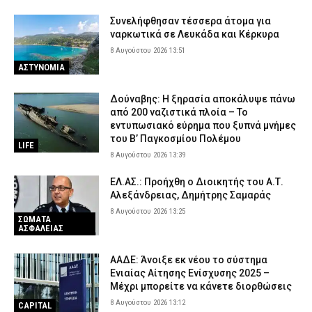
Συνελήφθησαν τέσσερα άτομα για
ναρκωτικά σε Λευκάδα και Κέρκυρα
8 Αυγούστου 2026 13:51
ΑΣΤΥΝΟΜΙΑ
Δούναβης: Η ξηρασία αποκάλυψε πάνω
από 200 ναζιστικά πλοία – Το
εντυπωσιακό εύρημα που ξυπνά μνήμες
του Β’ Παγκοσμίου Πολέμου
LIFE
8 Αυγούστου 2026 13:39
ΕΛ.ΑΣ.: Προήχθη ο Διοικητής του Α.Τ.
Αλεξάνδρειας, Δημήτρης Σαμαράς
8 Αυγούστου 2026 13:25
ΣΩΜΑΤΑ
ΑΣΦΑΛΕΙΑΣ
ΑΑΔΕ: Άνοιξε εκ νέου το σύστημα
Ενιαίας Αίτησης Ενίσχυσης 2025 –
Μέχρι μπορείτε να κάνετε διορθώσεις
8 Αυγούστου 2026 13:12
CAPITAL