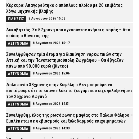
Κέρκυρα: Απαγορεύτηκε ο απόπλους πλοίου με 26 επιβάτες
λόγω μηχανικής βλάβης
8 Αυγούστου 2026 15:32
ΕΙΔΗΣΕΙΣ
Λυκαβηττός: Σε 57χρονη που αγνοούνταν ανήκει η σορός – Από
πτώση ο θάνατός της
8 Αυγούστου 2026 15:17
ΑΣΤΥΝΟΜΙΑ
Συνελήφθησαν τρία άτομα για διακίνηση ναρκωτικών στην
Αττική και την Πανεπιστημιούπολη Ζωγράφου – Θα έβγαζαν
πάνω από 90.000 ευρώ (βίντεο)
8 Αυγούστου 2026 15:06
ΑΣΤΥΝΟΜΙΑ
Δολοφονία 38χρονης στην Κυψέλη: «Δεν μπορούμε να
πιστέψουμε ότι το έκανε» λέει το ζευγάρι που είχε φιλοξενήσει
τον 26χρονο Αφγανό
8 Αυγούστου 2026 14:51
ΑΣΤΥΝΟΜΙΑ
Συνελήφθη μέλος της ρωσόφωνης μαφίας στο Παλαιό Φάληρο –
Εμπλέκεται σε εκβιασμούς και ξυλοδαρμούς επιχειρηματιών
8 Αυγούστου 2026 14:33
ΑΣΤΥΝΟΜΙΑ