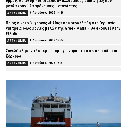
Έβρος: Αστυνομικοί τσάκωσαν αλλοδαπούς διακινητές που
μετέφεραν 12 παράνομους μετανάστες
8 Αυγούστου 2026 14:18
ΑΣΤΥΝΟΜΙΑ
Ποιος είναι ο 31χρονος «Ηλίας» που συνελήφθη στη Γερμανία
για τρεις δολοφονίες μελών της Greek Mafia – Θα εκδοθεί στην
Ελλάδα
8 Αυγούστου 2026 14:04
ΑΣΤΥΝΟΜΙΑ
Συνελήφθησαν τέσσερα άτομα για ναρκωτικά σε Λευκάδα και
Κέρκυρα
8 Αυγούστου 2026 13:51
ΑΣΤΥΝΟΜΙΑ
Δούναβης: Η ξηρασία αποκάλυψε πάνω από 200 ναζιστικά πλοία
– Το εντυπωσιακό εύρημα που ξυπνά μνήμες του Β’ Παγκοσμίου
Πολέμου
8 Αυγούστου 2026 13:39
LIFE
ΕΛ.ΑΣ.: Προήχθη ο Διοικητής του Α.Τ. Αλεξάνδρειας, Δημήτρης
Σαμαράς
8 Αυγούστου 2026 13:25
ΣΩΜΑΤΑ ΑΣΦΑΛΕΙΑΣ
ΑΑΔΕ: Άνοιξε εκ νέου το σύστημα Ενιαίας Αίτησης Ενίσχυσης