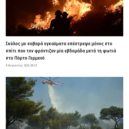
Στενά του Ορμούζ: Κοντά σε συμφωνία Ομάν και Ιράν – Τι
δηλώνει Αμερικανός αξιωματούχος
7 Αυγούστου 2026 23:48
ΔΙΕΘΝΗ
Σοβαρό ατύχημα στην Ηλεία: 31χρονη έπεσε στην άμμο και
υπέστη κάταγμα στον αυχένα
7 Αυγούστου 2026 23:34
ΕΙΔΗΣΕΙΣ
Σκύλος με σοβαρά εγκαύματα επέστρεψε μόνος στο
Τραγωδίες σε Βόλο, Χαλκίδα και Βούλα: Τρεις ηλικιωμένοι
σπίτι που τον φρόντιζαν μία εβδομάδα μετά τη φωτιά
έχασαν τη ζωή τους στη θάλασσα
στο Πόρτο Γερμενό
7 Αυγούστου 2026 23:19
ΕΙΔΗΣΕΙΣ
8 Αυγούστου 2026 08:53
Χανιά: Αστυνομικοί παρίσταναν τους τουρίστες και συνέλαβαν
παρκαδόρο – Πήρε τη θέση του ο ιδιοκτήτης και συνελήφθη και
αυτός
7 Αυγούστου 2026 23:05
ΑΣΤΥΝΟΜΙΑ
Πύργος: Φίδι εμφανίστηκε στα Επείγοντα του νοσοκομείου και
προκάλεσε αναστάτωση
7 Αυγούστου 2026 22:51
ΕΙΔΗΣΕΙΣ
Πανικός σε μοναστήρι στην Κύπρο: Μοναχός επιτέθηκε με
μαχαίρι και τραυμάτισε δύο άτομα!