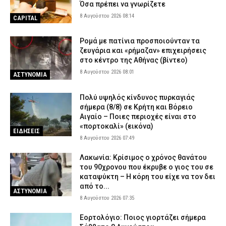
Όσα πρέπει να γνωρίζετε
8 Αυγούστου 2026 08:14
CAPITAL
Ρομά με πατίνια προσποιούνταν τα
ζευγάρια και «ρήμαζαν» επιχειρήσεις
στο κέντρο της Αθήνας (βίντεο)
8 Αυγούστου 2026 08:01
ΑΣΤΥΝΟΜΙΑ
Πολύ υψηλός κίνδυνος πυρκαγιάς
σήμερα (8/8) σε Κρήτη και Βόρειο
Αιγαίο – Ποιες περιοχές είναι στο
«πορτοκαλί» (εικόνα)
ΕΙΔΗΣΕΙΣ
8 Αυγούστου 2026 07:49
Λακωνία: Κρίσιμος ο χρόνος θανάτου
του 90χρονου που έκρυβε ο γιος του σε
καταψύκτη – Η κόρη του είχε να τον δει
από το...
ΑΣΤΥΝΟΜΙΑ
8 Αυγούστου 2026 07:35
Εορτολόγιο: Ποιος γιορτάζει σήμερα