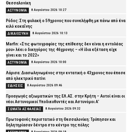
Θεσσαλονίκη
8 Αυγούστου 2026 10:27
ΑΣΤΥΝΟΜΙΑ
Ρόδος: Στη φυλακή ο 59χρονος που συνελήφθη με πάνω από ένα
κιλό κοκαΐνης
8 Αυγούστου 2026 10:13
ΔΙΚΑΙΟΣΥΝΗ
Marfin: «Στις φωτογραφίες της επίθεσης δεν είναι η εντολέας
μου» λέει ο δικηγόρος της 46χρονης – «Η ίδια εξέταση είχε
γίνει και το 2022»
8 Αυγούστου 2026 10:00
ΑΣΤΥΝΟΜΙΑ
Λάρισα: Διασωληνωμένος στην εντατική ο 43χρονος που έπεσε
από ηλεκτρικό πατίνι
8 Αυγούστου 2026 09:46
ΕΙΔΗΣΕΙΣ
Προαγωγές αξιωματικών της ΕΛ.ΑΣ. στην Κρήτη – Αυτοί είναι οι
νέοι Αστυνομικοί Υποδιευθυντές και Αστυνόμοι Α’
8 Αυγούστου 2026 09:32
ΣΩΜΑΤΑ ΑΣΦΑΛΕΙΑΣ
Πρωτοφανές περιστατικό στη Θεσσαλονίκη: Τρύπησαν και
δηλητηρίασαν δέντρα στο κέντρο της πόλης
8 Αυγούστου 2026 09:19