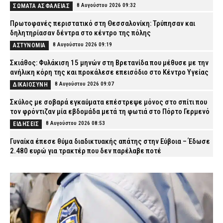
8 Αυγούστου 2026 09:32
ΣΩΜΑΤΑ ΑΣΦΑΛΕΙΑΣ
Πρωτοφανές περιστατικό στη Θεσσαλονίκη: Τρύπησαν και
δηλητηρίασαν δέντρα στο κέντρο της πόλης
8 Αυγούστου 2026 09:19
ΑΣΤΥΝΟΜΙΑ
Σκιάθος: Φυλάκιση 15 μηνών στη Βρετανίδα που μέθυσε με την
ανήλικη κόρη της και προκάλεσε επεισόδιο στο Κέντρο Υγείας
8 Αυγούστου 2026 09:07
ΔΙΚΑΙΟΣΥΝΗ
Σκύλος με σοβαρά εγκαύματα επέστρεψε μόνος στο σπίτι που
τον φρόντιζαν μία εβδομάδα μετά τη φωτιά στο Πόρτο Γερμενό
8 Αυγούστου 2026 08:53
ΕΙΔΗΣΕΙΣ
Γυναίκα έπεσε θύμα διαδικτυακής απάτης στην Εύβοια – Έδωσε
2.480 ευρώ για τρακτέρ που δεν παρέλαβε ποτέ
8 Αυγούστου 2026 08:40
ΑΣΤΥΝΟΜΙΑ
Time Out: Αυτές είναι οι 10 καλύτερες πόλεις της Ευρώπης για
την Gen Z – Σε ποια θέση βρίσκεται η Αθήνα
8 Αυγούστου 2026 08:28
LIFE
Τι μπορεί και τι δεν μπορεί να ζητήσει ένας ιδιοκτήτης από τον