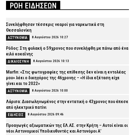
ΡΟΗ ΕΙΔΗΣΕΩΝ
Συνελήφθησαν τέσσερις νεαροί για ναρκωτικά στη
Θεσσαλονίκη
8 Αυγούστου 2026 10:27
ΑΣΤΥΝΟΜΙΑ
Ρόδος: Στη φυλακή ο 59χρονος που συνελήφθη με πάνω από ένα
κιλό κοκαΐνης
8 Αυγούστου 2026 10:13
ΔΙΚΑΙΟΣΥΝΗ
Marfin: «Στις φωτογραφίες της επίθεσης δεν είναι η εντολέας
μου» λέει ο δικηγόρος της 46χρονης – «Η ίδια εξέταση είχε
γίνει και το 2022»
8 Αυγούστου 2026 10:00
ΑΣΤΥΝΟΜΙΑ
Λάρισα: Διασωληνωμένος στην εντατική ο 43χρονος που έπεσε
από ηλεκτρικό πατίνι
8 Αυγούστου 2026 09:46
ΕΙΔΗΣΕΙΣ
Προαγωγές αξιωματικών της ΕΛ.ΑΣ. στην Κρήτη – Αυτοί είναι οι
νέοι Αστυνομικοί Υποδιευθυντές και Αστυνόμοι Α’