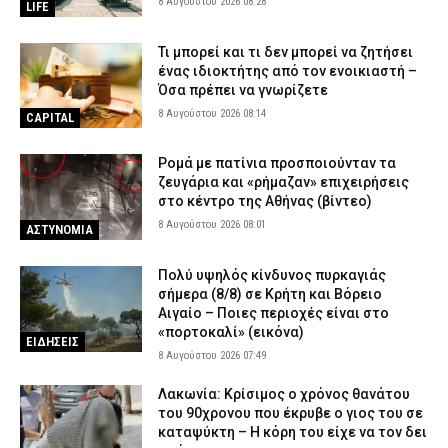
8 Αυγούστου 2026 08:28
LIFE
Τι μπορεί και τι δεν μπορεί να ζητήσει
ένας ιδιοκτήτης από τον ενοικιαστή –
Όσα πρέπει να γνωρίζετε
8 Αυγούστου 2026 08:14
CAPITAL
Ρομά με πατίνια προσποιούνταν τα
ζευγάρια και «ρήμαζαν» επιχειρήσεις
στο κέντρο της Αθήνας (βίντεο)
8 Αυγούστου 2026 08:01
ΑΣΤΥΝΟΜΙΑ
Πολύ υψηλός κίνδυνος πυρκαγιάς
σήμερα (8/8) σε Κρήτη και Βόρειο
Αιγαίο – Ποιες περιοχές είναι στο
«πορτοκαλί» (εικόνα)
ΕΙΔΗΣΕΙΣ
8 Αυγούστου 2026 07:49
Λακωνία: Κρίσιμος ο χρόνος θανάτου
του 90χρονου που έκρυβε ο γιος του σε
καταψύκτη – Η κόρη του είχε να τον δει