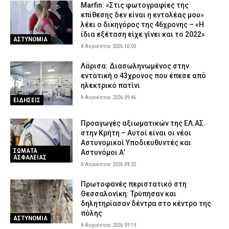
Marfin: «Στις φωτογραφίες της
7 Αυγούστου 2026 20:12
ΑΣΤΥΝΟΜΙΑ
επίθεσης δεν είναι η εντολέας μου»
λέει ο δικηγόρος της 46χρονης – «Η
Λάρισα: Οδηγός δικύκλου έπεσε σε σταθμευμένο αυτοκίνητο
ίδια εξέταση είχε γίνει και το 2022»
και εγκατέλειψε το σημείο – Δείτε βίντεο
ΑΣΤΥΝΟΜΙΑ
8 Αυγούστου 2026 10:00
7 Αυγούστου 2026 20:06
ΕΙΔΗΣΕΙΣ
Λάρισα: Διασωληνωμένος στην
Εικόνες καταστροφής σε εκκλησάκι στον Σαρωνικό –
εντατική ο 43χρονος που έπεσε από
Βανδάλισαν ακόμη και το Ιερό
ηλεκτρικό πατίνι
7 Αυγούστου 2026 19:51
ΕΙΔΗΣΕΙΣ
8 Αυγούστου 2026 09:46
ΕΙΔΗΣΕΙΣ
Προαγωγές αξιωματικών της ΕΛ.ΑΣ.
στην Κρήτη – Αυτοί είναι οι νέοι
Αστυνομικοί Υποδιευθυντές και
ΣΩΜΑΤΑ
Αστυνόμοι Α’
ΑΣΦΑΛΕΙΑΣ
8 Αυγούστου 2026 09:32
Πρωτοφανές περιστατικό στη
Θεσσαλονίκη: Τρύπησαν και
δηλητηρίασαν δέντρα στο κέντρο της
πόλης
ΑΣΤΥΝΟΜΙΑ
8 Αυγούστου 2026 09:19