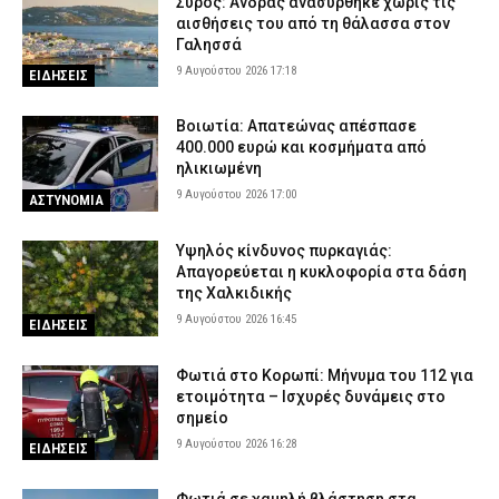
Σύρος: Άνδρας ανασύρθηκε χωρίς τις
Νείλου – Στο επίκεντρο η Αττική, ποιοι κινδυνεύουν
αισθήσεις του από τη θάλασσα στον
περισσότερο
Γαλησσά
9 Αυγούστου 2026 09:53
VITAL
9 Αυγούστου 2026 17:18
ΕΙΔΗΣΕΙΣ
Πάρος: Στο «μικροσκόπιο» τα μέτρα ασφαλείας στο beach bar
όπου πνίγηκε ο τετράχρονος – Τι εξετάζουν οι Αρχές
Βοιωτία: Απατεώνας απέσπασε
9 Αυγούστου 2026 09:37
ΑΣΤΥΝΟΜΙΑ
400.000 ευρώ και κοσμήματα από
ηλικιωμένη
Ρόδος: Οδηγός τράκαρε σταθμευμένο αυτοκίνητο, παρέσυρε
9 Αυγούστου 2026 17:00
ΑΣΤΥΝΟΜΙΑ
72χρονο και διέφυγε (βίντεο)
9 Αυγούστου 2026 09:24
ΑΣΤΥΝΟΜΙΑ
Υψηλός κίνδυνος πυρκαγιάς:
Απαγορεύεται η κυκλοφορία στα δάση
της Χαλκιδικής
9 Αυγούστου 2026 16:45
ΕΙΔΗΣΕΙΣ
Φωτιά στο Κορωπί: Μήνυμα του 112 για
ετοιμότητα – Ισχυρές δυνάμεις στο
σημείο
9 Αυγούστου 2026 16:28
ΕΙΔΗΣΕΙΣ