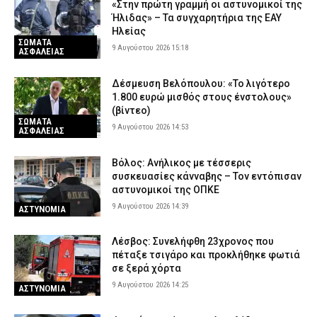
«Στην πρώτη γραμμή οι αστυνομικοί της
Ήλιδας» – Τα συγχαρητήρια της ΕΑΥ
Ηλείας
ΣΩΜΑΤΑ
9 Αυγούστου 2026 15:18
ΑΣΦΑΛΕΙΑΣ
Δέσμευση Βελόπουλου: «Το λιγότερο
1.800 ευρώ μισθός στους ένστολους»
(βίντεο)
ΣΩΜΑΤΑ
9 Αυγούστου 2026 14:53
ΑΣΦΑΛΕΙΑΣ
Βόλος: Ανήλικος με τέσσερις
συσκευασίες κάνναβης – Τον εντόπισαν
αστυνομικοί της ΟΠΚΕ
9 Αυγούστου 2026 14:39
ΑΣΤΥΝΟΜΙΑ
Λέσβος: Συνελήφθη 23χρονος που
πέταξε τσιγάρο και προκλήθηκε φωτιά
σε ξερά χόρτα
9 Αυγούστου 2026 14:25
ΑΣΤΥΝΟΜΙΑ