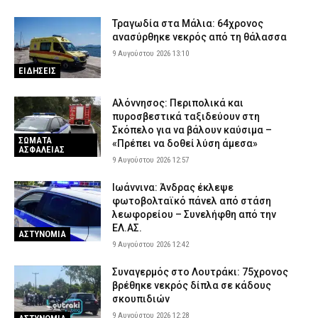
Τραγωδία στα Μάλια: 64χρονος
ανασύρθηκε νεκρός από τη θάλασσα
9 Αυγούστου 2026 13:10
ΕΙΔΗΣΕΙΣ
Αλόννησος: Περιπολικά και
πυροσβεστικά ταξιδεύουν στη
Σκόπελο για να βάλουν καύσιμα –
ΣΩΜΑΤΑ
«Πρέπει να δοθεί λύση άμεσα»
ΑΣΦΑΛΕΙΑΣ
9 Αυγούστου 2026 12:57
Ιωάννινα: Άνδρας έκλεψε
φωτοβολταϊκό πάνελ από στάση
λεωφορείου – Συνελήφθη από την
ΕΛ.ΑΣ.
ΑΣΤΥΝΟΜΙΑ
9 Αυγούστου 2026 12:42
Συναγερμός στο Λουτράκι: 75χρονος
βρέθηκε νεκρός δίπλα σε κάδους
σκουπιδιών
9 Αυγούστου 2026 12:28