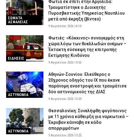
Φωτιά σε σπίτι στην Αργολίδα:
Τραυματίστηκε o Διοικητής
Πυροσβεστικής Υπηρεσίας Ναυπλίου
ΣΩΜΑΤΑ
μετά από έκρηξη (βίντεο)
ΑΣΦΑΛΕΙΑΣ
9 Αυγούστου 2026 14:10
Φωτιές: «Κόκκινος» συναγερμός στη
χώρα λόγω των θυελλωδών ανέμων –
Έκτακτη σύσκεψη της επιτροπής
Εκτίμησης Κινδύνου
ΕΙΔΗΣΕΙΣ
9 Αυγούστου 2026 13:55
Αθηνών-Σουνίου: Ελεύθερος ο
20χρονος οδηγός του ΙΧ που έκανε
παράνομη αναστροφή και τραυμάτισε
δύο αστυνομικούς της ΔΙΑΣ
ΑΣΤΥΝΟΜΙΑ
9 Αυγούστου 2026 13:39
Θεσσαλονίκη: Συνελήφθη φυγόποινος
με 11 χρόνια κάθειρξη για ναρκωτικά –
Έκρυβαν κάνναβη σε κάδο
απορριμμάτων
ΑΣΤΥΝΟΜΙΑ
9 Αυγούστου 2026 13:25