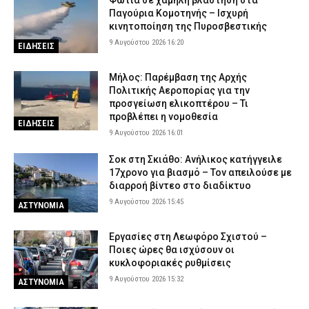
Φωτιά σε χαμηλή βλάστηση στα
Παγούρια Κομοτηνής – Ισχυρή
κινητοποίηση της Πυροσβεστικής
9 Αυγούστου 2026 16:20
ΕΙΔΗΣΕΙΣ
Μήλος: Παρέμβαση της Αρχής
Πολιτικής Αεροπορίας για την
προσγείωση ελικοπτέρου – Τι
προβλέπει η νομοθεσία
ΕΙΔΗΣΕΙΣ
9 Αυγούστου 2026 16:01
Σοκ στη Σκιάθο: Ανήλικος κατήγγειλε
17χρονο για βιασμό – Τον απειλούσε με
διαρροή βίντεο στο διαδίκτυο
9 Αυγούστου 2026 15:45
ΑΣΤΥΝΟΜΙΑ
Εργασίες στη Λεωφόρο Σχιστού –
Ποιες ώρες θα ισχύσουν οι
κυκλοφοριακές ρυθμίσεις
9 Αυγούστου 2026 15:32
ΑΣΤΥΝΟΜΙΑ