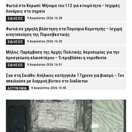
Φωτιά στο Κορωπί: Μήνυμα του 112 για ετοιμότητα – Ισχυρές
δυνάμεις στο σημείο
9 Αυγούστου 2026 16:28
ΕΙΔΗΣΕΙΣ
Φωτιά σε χαμηλή βλάστηση στα Παγούρια Κομοτηνής – Ισχυρή
κινητοποίηση της Πυροσβεστικής
9 Αυγούστου 2026 16:20
ΕΙΔΗΣΕΙΣ
Μήλος: Παρέμβαση της Αρχής Πολιτικής Αεροπορίας για την
προσγείωση ελικοπτέρου – Τι προβλέπει η νομοθεσία
9 Αυγούστου 2026 16:01
ΕΙΔΗΣΕΙΣ
Σοκ στη Σκιάθο: Ανήλικος κατήγγειλε 17χρονο για βιασμό – Τον
απειλούσε με διαρροή βίντεο στο διαδίκτυο
9 Αυγούστου 2026 15:45
ΑΣΤΥΝΟΜΙΑ
Εργασίες στη Λεωφόρο Σχιστού – Ποιες ώρες θα ισχύσουν οι
κυκλοφοριακές ρυθμίσεις
9 Αυγούστου 2026 15:32
ΑΣΤΥΝΟΜΙΑ
«Στην πρώτη γραμμή οι αστυνομικοί της Ήλιδας» – Τα
συγχαρητήρια της ΕΑΥ Ηλείας