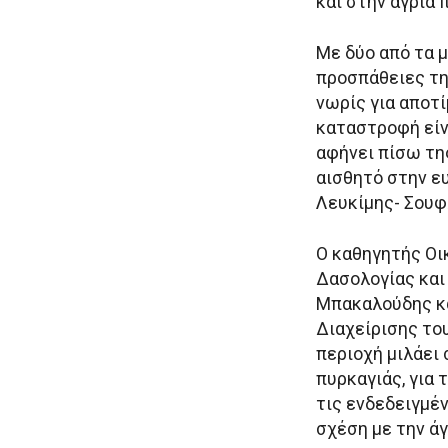
και στην άγρια 
Με δύο από τα 
προσπάθειες τη
νωρίς για αποτ
καταστροφή είν
αφήνει πίσω της
αισθητό στην ε
Λευκίμης- Σουφλί
Ο καθηγητής Οι
Δασολογίας και
Μπακαλούδης κα
Διαχείρισης το
περιοχή μιλάει
πυρκαγιάς, για 
τις ενδεδειγμέ
σχέση με την άγ