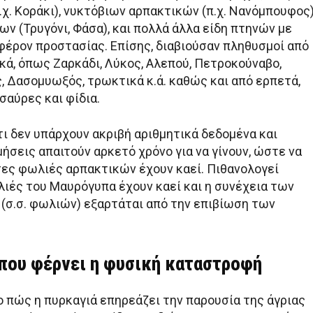
χ. Κοράκι), νυκτόβιων αρπακτικών (π.χ. Νανόμπουφος)
ν (Τρυγόνι, Φάσα), και πολλά άλλα είδη πτηνών με
αφέρον προστασίας. Επίσης, διαβιούσαν πληθυσμοί από
κά, όπως Ζαρκάδι, Λύκος, Αλεπού, Πετροκούναβο,
, Δασομυωξός, τρωκτικά κ.ά. καθώς και από ερπετά,
σαύρες και φίδια.
τι δεν υπάρχουν ακριβή αριθμητικά δεδομένα και
ήσεις απαιτούν αρκετό χρόνο για να γίνουν, ώστε να
ες φωλιές αρπακτικών έχουν καεί. Πιθανολογεί
ιές του Μαυρόγυπα έχουν καεί και η συνέχεια των
(σ.σ. φωλιών) εξαρτάται από την επιβίωση των
 που φέρνει η φυσική καταστροφή
ο πώς η πυρκαγιά επηρεάζει την παρουσία της άγριας