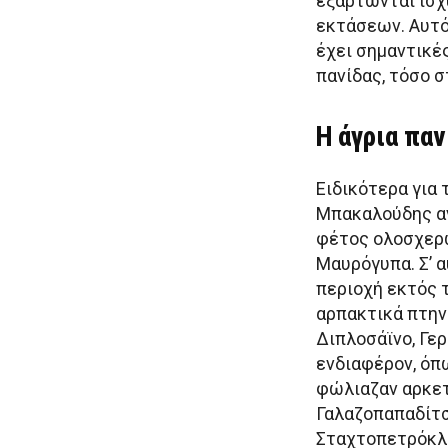
εξαρτώνται ισ
εκτάσεων. Αυτό
έχει σημαντικέ
πανίδας, τόσο σ
Η άγρια παν
Ειδικότερα για 
Μπακαλούδης αν
φέτος ολοσχερώ
Μαυρόγυπα. Σ’ α
περιοχή εκτός 
αρπακτικά πτην
Διπλοσάϊνο, Γερα
ενδιαφέρον, όπ
φώλιαζαν αρκετ
Γαλαζοπαπαδίτσ
Σταχτοπετρόκλη