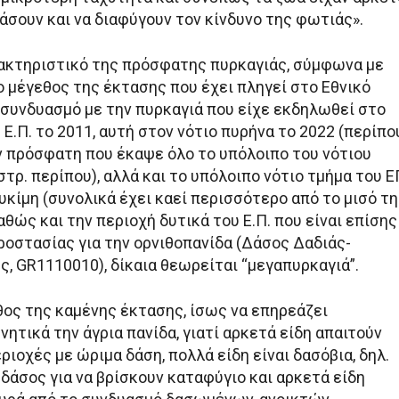
άσουν και να διαφύγουν τον κίνδυνο της φωτιάς».
ακτηριστικό της πρόσφατης πυρκαγιάς, σύμφωνα με
 το μέγεθος της έκτασης που έχει πληγεί στο Εθνικό
ε συνδυασμό με την πυρκαγιά που είχε εκδηλωθεί στο
 Ε.Π. το 2011, αυτή στον νότιο πυρήνα το 2022 (περίπο
ην πρόσφατη που έκαψε όλο το υπόλοιπο του νότιου
στρ. περίπου), αλλά και το υπόλοιπο νότιο τμήμα του Ε
κίμη (συνολικά έχει καεί περισσότερο από το μισό τ
αθώς και την περιοχή δυτικά του Ε.Π. που είναι επίσης
ροστασίας για την ορνιθοπανίδα (Δάσος Δαδιάς-
, GR1110010), δίκαια θεωρείται “μεγαπυρκαγιά”.
θος της καμένης έκτασης, ίσως να επηρεάζει
ητικά την άγρια πανίδα, γιατί αρκετά είδη απαιτούν
ιοχές με ώριμα δάση, πολλά είδη είναι δασόβια, δηλ.
δάσος για να βρίσκουν καταφύγιο και αρκετά είδη