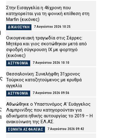
Στην Εισαγγελία η 46χρονη που
κατηγορείται για τη φονική επίθεση στη
Marfin (εικόνες)
7 Αυγούστου 2026 10:25
ΔΙΚΑΙΟΣΥΝΗ
η
Οικογενειακή τραγωδία στις Σέρρες:
Μητέρα και γιος σκοτώθηκαν μετά από
σφοδρή σύγκρουση ΙΧ με φορτηγό
(εικόνες)
7 Αυγούστου 2026 10:10
ΑΣΤΥΝΟΜΙΑ
Θεσσαλονίκη: Συνελήφθη 31χρονος
ος
Τούρκος καταζητούμενος με ερυθρά
αγγελία
7 Αυγούστου 2026 09:56
ΑΣΤΥΝΟΜΙΑ
Αθωώθηκε ο Υπαστυνόμος Α’ Ευάγγελος
ς
Λαμπρινίδης που κατηγορούνταν για
αδικήματα ηθικής αυτουργίας το 2019 – Η
α
ανακοίνωση της ΕΛ.ΑΣ.
7 Αυγούστου 2026 09:42
ΣΩΜΑΤΑ ΑΣΦΑΛΕΙΑΣ