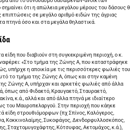
χυρά από το συνδυασμό δασωμένων-ανοικτών
 σημαίνει ότι η απώλεια μεγάλου μέρους του δάσους 
ς επιπτώσεις σε μεγάλο αριθμό ειδών της άγριας
τα πτηνά όσο και στα μεγάλα θηλαστικά.
ίδα
τα είδη που διαβιούν στη συγκεκριμένη περιοχή, ο κ.
αφέρει: «Στο τμήμα της Ζώνης Α, που καταστράφηκε
ς, υπήρχε η αποικία με τις περισσότερες φωλιές το
υτό το τμήμα της Ζώνης Α, όπως και στην καμένη
της Ζώνης Α, υπήρχαν και αρκετές φωλιές από άλλα
ά, όπως από Φιδαετό, Κραυγαετό, Σταυραετό,
κίνα, κ.ά., αλλά και από άλλα πτηνά με ιδιαίτερο
ως του Μαυροπελαργού. Στην περιοχή που κάηκε
ά είδη στρουθιόμορφων (πχ Σπίνος, Καλόγερος,
α, Κοκκινολαίμης, Συκοφάγος, Δενδορφυλλοσκόπος,
ς, Σταχτομυγοχάφτης, Κότσυφας, Αετομάχος, κ.ά.),