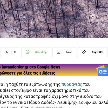
X
WhatsApp
Email
Copy URL
και η ταχύτητα εξάπλωσης της
πυρκαγιάς
που
καίει στον Έβρο είναι τα χαρακτηριστικά που
μέγεθος της καταστροφής όχι μόνο στην εικόνα που
έον το Εθνικό Πάρκο Δαδιάς- Λευκίμης- Σουφλίου αλλ