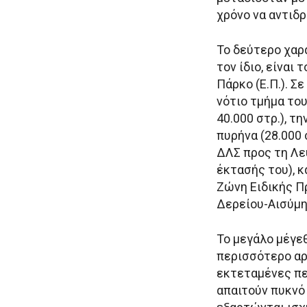
χρόνο να αντιδρ
Το δεύτερο χαρ
τον ίδιο, είναι
Πάρκο (Ε.Π.). Σ
νότιο τμήμα του
40.000 στρ.), τ
πυρήνα (28.000 
ΔΛΣ προς τη Λευ
έκτασής του), κ
Ζώνη Ειδικής Π
Δερείου-Αισύμης
Το μεγάλο μέγε
περισσότερο αρν
εκτεταμένες περ
απαιτούν πυκνό 