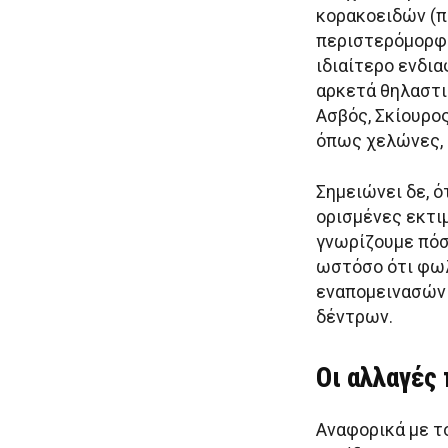
κορακοειδών (π.
περιστερόμορφω
ιδιαίτερο ενδι
αρκετά θηλαστι
Ασβός, Σκίουρος
όπως χελώνες, 
Σημειώνει δε, ό
ορισμένες εκτιμ
γνωρίζουμε πόσ
ωστόσο ότι φωλ
εναπομεινασών 
δέντρων.
Οι αλλαγές
Αναφορικά με τ