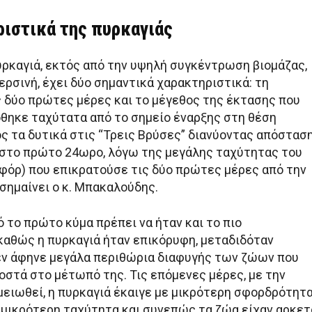
ριστικά της πυρκαγιάς
ρκαγιά, εκτός από την υψηλή συγκέντρωση βιομάζας,
περσινή, έχει δύο σημαντικά χαρακτηριστικά: τη
 δύο πρώτες μέρες και το μέγεθος της έκτασης που
θηκε ταχύτατα από το σημείο έναρξης στη θέση
ος τα δυτικά στις “Τρεις Βρύσες” διανύοντας απόστασ
 στο πρώτο 24ωρο, λόγω της μεγάλης ταχύτητας του
οφόρ) που επικρατούσε τις δύο πρώτες μέρες από την
σημαίνει ο κ. Μπακαλούδης.
ό το πρώτο κύμα πρέπει να ήταν και το πιο
καθώς η πυρκαγιά ήταν επικόρυφη, μεταδιδόταν
εν άφηνε μεγάλα περιθώρια διαφυγής των ζώων που
οστά στο μέτωπό της. Τις επόμενες μέρες, με την
μειωθεί, η πυρκαγιά έκαιγε με μικρότερη σφορδρότητα
 μικρότερη ταχύτητα και συνεπώς τα ζώα είχαν αρκετ