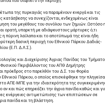
πανίδα που διαβιεί στην περιοχή.
μέτωπα της πυρκαγιάς να παραμένουν ενεργά και τις
ς κατάσβεσης να συνεχίζονται, ενδεχομένως είναι
ίμηση του μεγέθους του συνόλου των ζημιών. Ωστόσο 
αι ορατή, υπαρκτή με αδιάψευστους μάρτυρες ό,τι
 η πύρινη λαίλαπα και το αποτύπωμά της είναι ήδη
υρύτερη δασική περιοχή του Εθνικού Πάρκου Δαδιάς-
ου (Ε.Π. Δ.Λ.Σ.).
κολογίας και Διαχείρισης Άγριας Πανίδας του Τμήματ
 Φυσικού Περιβάλλοντος του ΑΠΘ Δημήτρης
ι πρόεδρος στο παρελθόν του Δ.Σ. του Φορέα
υ Εθνικού Πάρκου, ο οποίος επισκέφθηκε την πληγείσα
 στο ΑΠΕ-ΜΠΕ για την ιδιαιτερότητα της συγκεκριμένη
το αν και πώς επηρεάζει την άγρια πανίδα καθώς και γι
νες ενέργειες αντιμετώπισης των επιπτώσεων σε
ρια πανίδα και τη βλάστηση.