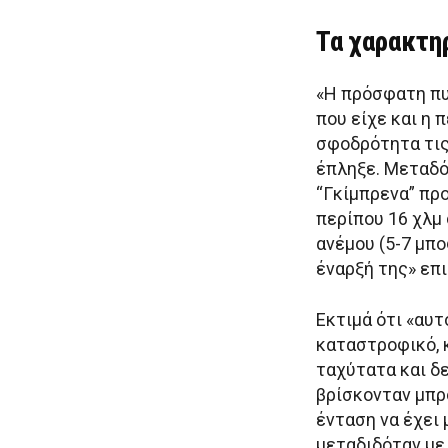
Τα χαρακτη
«Η πρόσφατη πυ
που είχε και η 
σφοδρότητα τις
έπληξε. Μεταδό
“Γκίμπρενα” πρ
περίπου 16 χλμ
ανέμου (5-7 μπ
έναρξή της» επι
Εκτιμά ότι «αυτ
καταστροφικό, 
ταχύτατα και δ
βρίσκονταν μπρ
ένταση να έχει 
μεταδιδόταν με