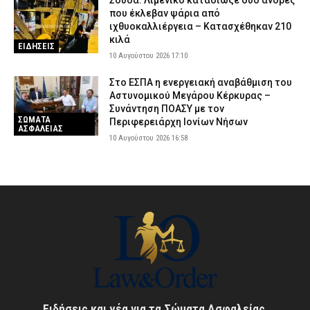
Σούδα: Λιμενικό καταδίωξε δύο άνδρες
που έκλεβαν ψάρια από
ιχθυοκαλλιέργεια – Κατασχέθηκαν 210
κιλά
ΕΙΔΗΣΕΙΣ
10 Αυγούστου 2026 17:10
Στο ΕΣΠΑ η ενεργειακή αναβάθμιση του
Αστυνομικού Μεγάρου Κέρκυρας –
Συνάντηση ΠΟΑΣΥ με τον
ΣΩΜΑΤΑ
Περιφερειάρχη Ιονίων Νήσων
ΑΣΦΑΛΕΙΑΣ
10 Αυγούστου 2026 16:58
Ειδήσεις και νέα για τα Σώματα Ασφαλείας,