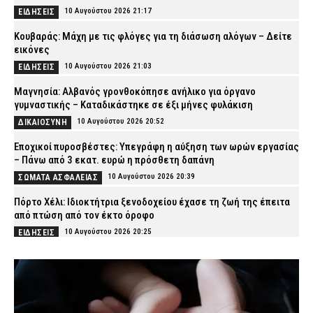
10 Αυγούστου 2026 21:17
ΕΙΔΗΣΕΙΣ
Κουβαράς: Μάχη με τις φλόγες για τη διάσωση αλόγων – Δείτε
εικόνες
10 Αυγούστου 2026 21:03
ΕΙΔΗΣΕΙΣ
Μαγνησία: Αλβανός γρονθοκόπησε ανήλικο για όργανο
γυμναστικής – Καταδικάστηκε σε έξι μήνες φυλάκιση
10 Αυγούστου 2026 20:52
ΔΙΚΑΙΟΣΥΝΗ
Εποχικοί πυροσβέστες: Υπεγράφη η αύξηση των ωρών εργασίας
– Πάνω από 3 εκατ. ευρώ η πρόσθετη δαπάνη
10 Αυγούστου 2026 20:39
ΣΩΜΑΤΑ ΑΣΦΑΛΕΙΑΣ
Πόρτο Χέλι: Ιδιοκτήτρια ξενοδοχείου έχασε τη ζωή της έπειτα
από πτώση από τον έκτο όροφο
10 Αυγούστου 2026 20:25
ΕΙΔΗΣΕΙΣ
Μήλος: Στην ΑΠΑ ο πιλότος του ελικοπτέρου που προσγειώθηκε
στο Σαρακήνικο
10 Αυγούστου 2026 20:15
ΕΙΔΗΣΕΙΣ
Σέρρες: Προφυλακίστηκε ο αδελφός και ο ανιψιός του