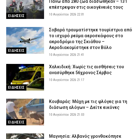
προϋποθέσεις
Πάνω από 280 ζώα διασώθηκαν – 131
επέστρεψαν στις οικογένειές τους
10 Αυγούστου 2026 15:01
ΣΩΜΑΤΑ ΑΣΦΑΛΕΙΑΣ
10 Αυγούστου 2026 22:01
ΕΙΔΗΣΕΙΣ
Έβρος: Σε Αστυνομικούς Υποδιευθυντές προήχθησαν πέντε
υπηρετούντες Αστυνόμοι Α’ – Αναλυτικά τα ονόματα
Σοβαρά τραυματίστηκε τουρίστρια από
10 Αυγούστου 2026 14:48
ΣΩΜΑΤΑ ΑΣΦΑΛΕΙΑΣ
το ισχυρό ρεύμα αεροσκάφους στο
αεροδρόμιο της Σκιάθου –
Βόλος: Συνοδός ασθενή κατήγγειλε ξυλοδαρμό από γιατρό στο
Αεροδιακομίστηκε στον Βόλο
νοσοκομείο – «Με χτύπησε με μανία»
ΕΙΔΗΣΕΙΣ
10 Αυγούστου 2026 21:41
10 Αυγούστου 2026 14:36
ΑΣΤΥΝΟΜΙΑ
Χαλκιδική: Χωρίς τις αισθήσεις του
ανασύρθηκε 56χρονος Σέρβος
10 Αυγούστου 2026 21:17
ΕΙΔΗΣΕΙΣ
Κουβαράς: Μάχη με τις φλόγες για τη
διάσωση αλόγων – Δείτε εικόνες
10 Αυγούστου 2026 21:03
ΕΙΔΗΣΕΙΣ
Μαγνησία: Αλβανός γρονθοκόπησε