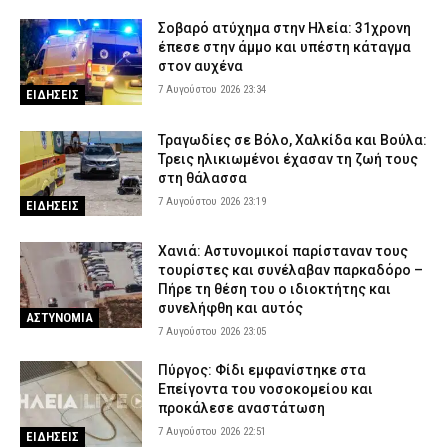
– Επιχειρούν ισχυρές επίγειες και εναέριες δυνάμεις
Σοβαρό ατύχημα στην Ηλεία: 31χρονη
7 Αυγούστου 2026 17:00
ΕΙΔΗΣΕΙΣ
έπεσε στην άμμο και υπέστη κάταγμα
Γρεβενά: Ο Σύλλογος Αλληλεγγύης και Εθελοντισμού «Ελπίδα»
στον αυχένα
προχώρησε σε δωρεά ειδών ιματισμού στο Αστυνομικό Τμήμα
7 Αυγούστου 2026 23:34
ΕΙΔΗΣΕΙΣ
7 Αυγούστου 2026 16:48
ΣΩΜΑΤΑ ΑΣΦΑΛΕΙΑΣ
Τραγωδίες σε Βόλο, Χαλκίδα και Βούλα:
Κορινθία: Μήνυμα του 112 για φωτιά στο Στεφάνι –
Τρεις ηλικιωμένοι έχασαν τη ζωή τους
«Παραμείνετε σε ετοιμότητα»
στη θάλασσα
7 Αυγούστου 2026 16:35
ΕΙΔΗΣΕΙΣ
7 Αυγούστου 2026 23:19
ΕΙΔΗΣΕΙΣ
Πιερία: Συνελήφθησαν δύο άνδρες που διέρρηξαν ΙΧ και άρπαξαν
αντικείμενα αξίας άνω των 19.000 ευρώ
Χανιά: Αστυνομικοί παρίσταναν τους
7 Αυγούστου 2026 16:23
ΑΣΤΥΝΟΜΙΑ
τουρίστες και συνέλαβαν παρκαδόρο –
Πήρε τη θέση του ο ιδιοκτήτης και
Πολύ υψηλός κίνδυνος πυρκαγιάς το Σάββατο – Ποιες περιοχές
συνελήφθη και αυτός
ΑΣΤΥΝΟΜΙΑ
τίθενται σε «Red Code»
7 Αυγούστου 2026 23:05
7 Αυγούστου 2026 16:10
ΕΙΔΗΣΕΙΣ
Πύργος: Φίδι εμφανίστηκε στα
Επείγοντα του νοσοκομείου και
προκάλεσε αναστάτωση
7 Αυγούστου 2026 22:51
ΕΙΔΗΣΕΙΣ