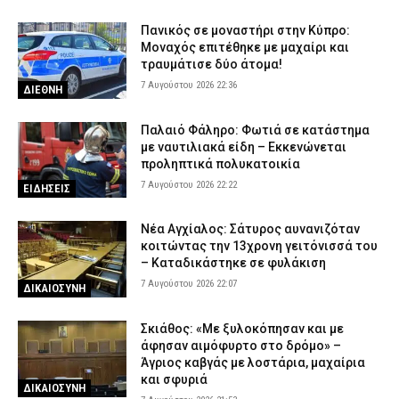
Πανικός σε μοναστήρι στην Κύπρο:
Μοναχός επιτέθηκε με μαχαίρι και
τραυμάτισε δύο άτομα!
7 Αυγούστου 2026 22:36
ΔΙΕΘΝΗ
Παλαιό Φάληρο: Φωτιά σε κατάστημα
με ναυτιλιακά είδη – Εκκενώνεται
προληπτικά πολυκατοικία
7 Αυγούστου 2026 22:22
ΕΙΔΗΣΕΙΣ
Νέα Αγχίαλος: Σάτυρος αυνανιζόταν
κοιτώντας την 13χρονη γειτόνισσά του
– Καταδικάστηκε σε φυλάκιση
7 Αυγούστου 2026 22:07
ΔΙΚΑΙΟΣΥΝΗ
Σκιάθος: «Με ξυλοκόπησαν και με
άφησαν αιμόφυρτο στο δρόμο» –
Άγριος καβγάς με λοστάρια, μαχαίρια
και σφυριά
ΔΙΚΑΙΟΣΥΝΗ