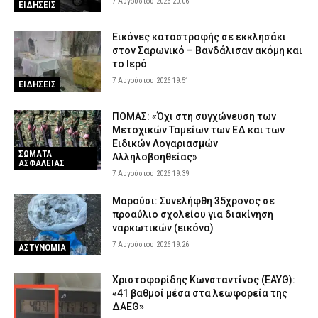
7 Αυγούστου 2026 20:06
ΕΙΔΗΣΕΙΣ
Εικόνες καταστροφής σε εκκλησάκι
στον Σαρωνικό – Βανδάλισαν ακόμη και
το Ιερό
7 Αυγούστου 2026 19:51
ΕΙΔΗΣΕΙΣ
ΠΟΜΑΣ: «Όχι στη συγχώνευση των
Μετοχικών Ταμείων των ΕΔ και των
Ειδικών Λογαριασμών
ΣΩΜΑΤΑ
Αλληλοβοηθείας»
ΑΣΦΑΛΕΙΑΣ
7 Αυγούστου 2026 19:39
Μαρούσι: Συνελήφθη 35χρονος σε
προαύλιο σχολείου για διακίνηση
ναρκωτικών (εικόνα)
7 Αυγούστου 2026 19:26
ΑΣΤΥΝΟΜΙΑ
Χριστοφορίδης Κωνσταντίνος (ΕΑΥΘ):
«41 βαθμοί μέσα στα λεωφορεία της
ΔΑΕΘ»