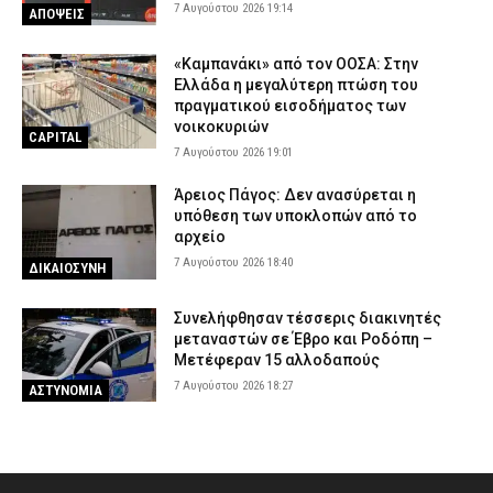
7 Αυγούστου 2026 19:14
ΑΠΟΨΕΙΣ
«Καμπανάκι» από τον ΟΟΣΑ: Στην
Ελλάδα η μεγαλύτερη πτώση του
πραγματικού εισοδήματος των
νοικοκυριών
CAPITAL
7 Αυγούστου 2026 19:01
Άρειος Πάγος: Δεν ανασύρεται η
υπόθεση των υποκλοπών από το
αρχείο
7 Αυγούστου 2026 18:40
ΔΙΚΑΙΟΣΥΝΗ
Συνελήφθησαν τέσσερις διακινητές
μεταναστών σε Έβρο και Ροδόπη –
Μετέφεραν 15 αλλοδαπούς
7 Αυγούστου 2026 18:27
ΑΣΤΥΝΟΜΙΑ