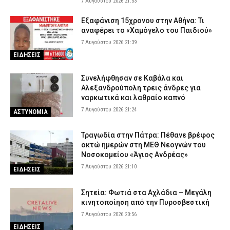
7 Αυγούστου 2026 21:53
Εξαφάνιση 15χρονου στην Αθήνα: Τι
αναφέρει το «Χαμόγελο του Παιδιού»
7 Αυγούστου 2026 21:39
ΕΙΔΗΣΕΙΣ
Συνελήφθησαν σε Καβάλα και
Αλεξανδρούπολη τρεις άνδρες για
ναρκωτικά και λαθραίο καπνό
7 Αυγούστου 2026 21:24
ΑΣΤΥΝΟΜΙΑ
Τραγωδία στην Πάτρα: Πέθανε βρέφος
οκτώ ημερών στη ΜΕΘ Νεογνών του
Νοσοκομείου «Άγιος Ανδρέας»
7 Αυγούστου 2026 21:10
ΕΙΔΗΣΕΙΣ
Σητεία: Φωτιά στα Αχλάδια – Μεγάλη
κινητοποίηση από την Πυροσβεστική
7 Αυγούστου 2026 20:56
ΕΙΔΗΣΕΙΣ