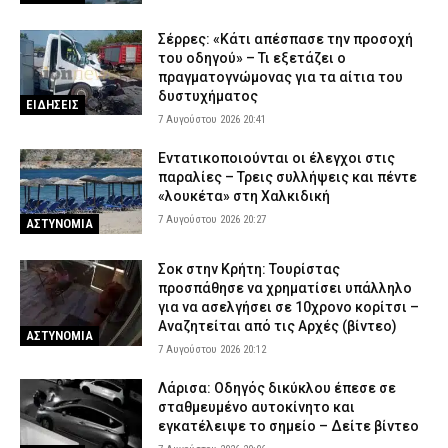
Σέρρες: «Κάτι απέσπασε την προσοχή
του οδηγού» – Τι εξετάζει ο
πραγματογνώμονας για τα αίτια του
δυστυχήματος
ΕΙΔΗΣΕΙΣ
7 Αυγούστου 2026 20:41
Εντατικοποιούνται οι έλεγχοι στις
παραλίες – Τρεις συλλήψεις και πέντε
«λουκέτα» στη Χαλκιδική
7 Αυγούστου 2026 20:27
ΑΣΤΥΝΟΜΙΑ
Σοκ στην Κρήτη: Τουρίστας
προσπάθησε να χρηματίσει υπάλληλο
για να ασελγήσει σε 10χρονο κορίτσι –
Αναζητείται από τις Αρχές (βίντεο)
ΑΣΤΥΝΟΜΙΑ
7 Αυγούστου 2026 20:12
Λάρισα: Οδηγός δικύκλου έπεσε σε
σταθμευμένο αυτοκίνητο και
εγκατέλειψε το σημείο – Δείτε βίντεο