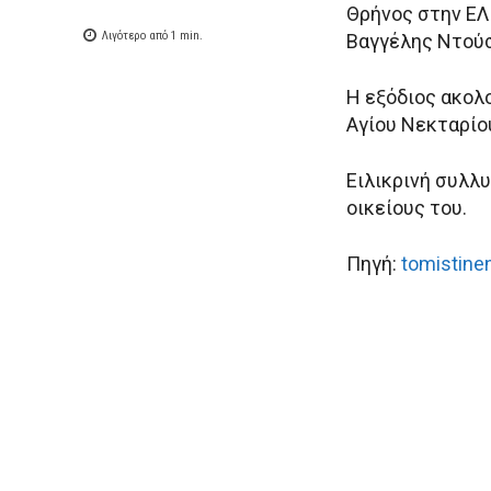
Θρήνος στην ΕΛ
Λιγότερο από 1
min.
Βαγγέλης Ντού
Η εξόδιος ακολο
Αγίου Νεκταρίο
Ειλικρινή συλλυ
οικείους του.
Πηγή:
tomistine