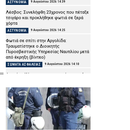
9 Αυγούστου 2026 14:39
ΑΣΤΥΝΟΜΙΑ
Λέσβος: Συνελήφθη 23χρονος που πέταξε
τσιγάρο και προκλήθηκε φωτιά σε ξερά
χόρτα
9 Αυγούστου 2026 14:25
ΑΣΤΥΝΟΜΙΑ
Φωτιά σε σπίτι στην Αργολίδα:
Τραυματίστηκε o Διοικητής
Πυροσβεστικής Υπηρεσίας Ναυπλίου μετά
από έκρηξη (βίντεο)
9 Αυγούστου 2026 14:10
ΣΩΜΑΤΑ ΑΣΦΑΛΕΙΑΣ
Φωτιές: «Κόκκινος» συναγερμός στη χώρα
λόγω των θυελλωδών ανέμων – Έκτακτη
σύσκεψη της επιτροπής Εκτίμησης
Κινδύνου
9 Αυγούστου 2026 13:55
ΕΙΔΗΣΕΙΣ
Αθηνών-Σουνίου: Ελεύθερος ο 20χρονος
οδηγός του ΙΧ που έκανε παράνομη
αναστροφή και τραυμάτισε δύο
αστυνομικούς της ΔΙΑΣ