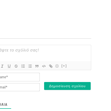
{}
[+]
Name*
Email*
ΌΛΙΑ