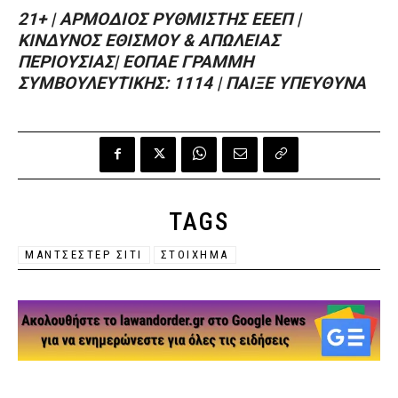
21+ | ΑΡΜΟΔΙΟΣ ΡΥΘΜΙΣΤΗΣ ΕΕΕΠ |
ΚΙΝΔΥΝΟΣ ΕΘΙΣΜΟΥ & ΑΠΩΛΕΙΑΣ
ΠΕΡΙΟΥΣΙΑΣ| ΕΟΠΑΕ ΓΡΑΜΜΗ
ΣΥΜΒΟΥΛΕΥΤΙΚΗΣ: 1114 | ΠΑΙΞΕ ΥΠΕΥΘΥΝΑ
TAGS
ΜΑΝΤΣΕΣΤΕΡ ΣΙΤΙ
ΣΤΟΙΧΗΜΑ