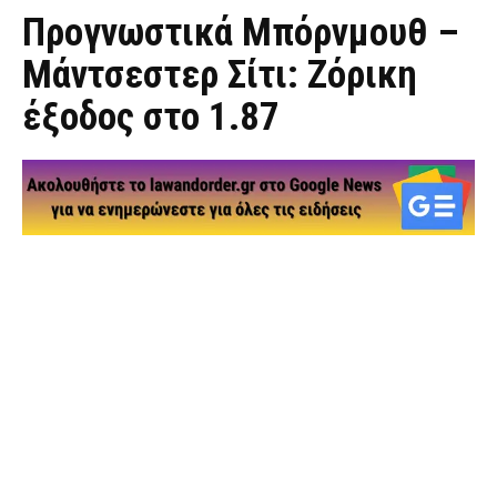
Προγνωστικά Μπόρνμουθ –
Μάντσεστερ Σίτι: Ζόρικη
έξοδος στο 1.87