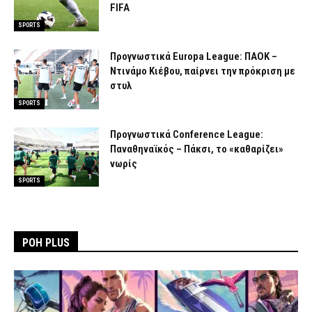
FIFA
SPORTS
Προγνωστικά Europa League: ΠΑΟΚ –
Ντινάμο Κιέβου, παίρνει την πρόκριση με
στυλ
SPORTS
Προγνωστικά Conference League:
Παναθηναϊκός – Πάκσι, το «καθαρίζει»
νωρίς
SPORTS
ΡΟΗ PLUS