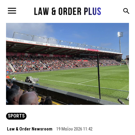
SPORTS
Law & Order Newsroom
19 Μαΐου 2026 11:42