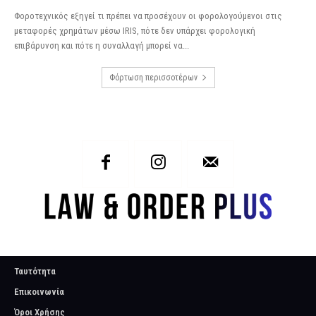
Φοροτεχνικός εξηγεί τι πρέπει να προσέχουν οι φορολογούμενοι στις
μεταφορές χρημάτων μέσω IRIS, πότε δεν υπάρχει φορολογική
επιβάρυνση και πότε η συναλλαγή μπορεί να...
Φόρτωση περισσοτέρων
Ταυτότητα
Επικοινωνία
Όροι Χρήσης