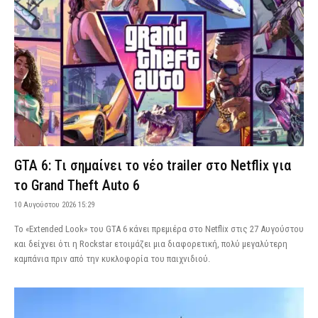
GTA 6: Τι σημαίνει το νέο trailer στο Netflix για
το Grand Theft Auto 6
10 Αυγούστου 2026 15:29
Το «Extended Look» του GTA 6 κάνει πρεμιέρα στο Netflix στις 27 Αυγούστου
και δείχνει ότι η Rockstar ετοιμάζει μια διαφορετική, πολύ μεγαλύτερη
καμπάνια πριν από την κυκλοφορία του παιχνιδιού.