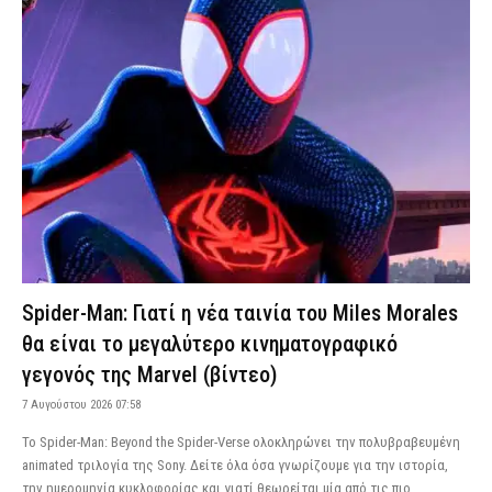
Spider-Man: Γιατί η νέα ταινία του Miles Morales
θα είναι το μεγαλύτερο κινηματογραφικό
γεγονός της Marvel (βίντεο)
7 Αυγούστου 2026 07:58
Το Spider-Man: Beyond the Spider-Verse ολοκληρώνει την πολυβραβευμένη
animated τριλογία της Sony. Δείτε όλα όσα γνωρίζουμε για την ιστορία,
την ημερομηνία κυκλοφορίας και γιατί θεωρείται μία από τις πιο