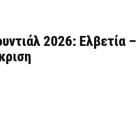
ντιάλ 2026: Ελβετία – 
όκριση