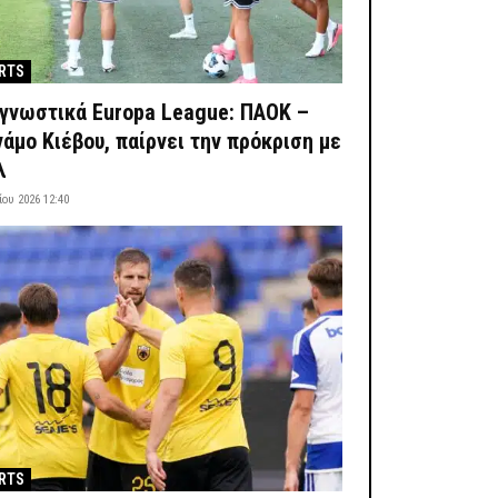
RTS
γνωστικά Europa League: ΠΑΟΚ –
νάμο Κιέβου, παίρνει την πρόκριση με
λ
ίου 2026 12:40
RTS