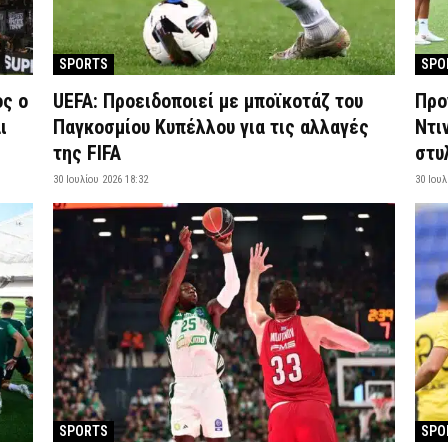
SPORTS
SPO
ος ο
UEFA: Προειδοποιεί με μποϊκοτάζ του
Προ
ι
Παγκοσμίου Κυπέλλου για τις αλλαγές
Ντι
της FIFA
στυ
30 Ιουλίου 2026 18:32
30 Ιουλ
SPORTS
SPO