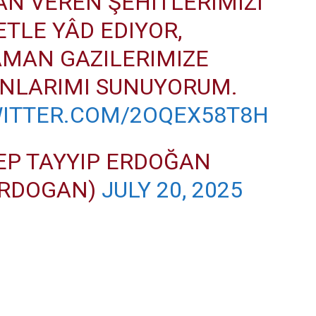
AN VEREN ŞEHITLERIMIZI
TLE YÂD EDIYOR,
MAN GAZILERIMIZE
NLARIMI SUNUYORUM.
WITTER.COM/2OQEX58T8H
EP TAYYIP ERDOĞAN
ERDOGAN)
JULY 20, 2025