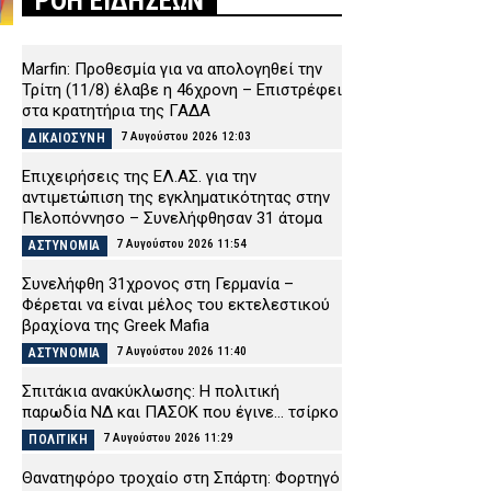
ΡΟΗ ΕΙΔΗΣΕΩΝ
Marfin: Προθεσμία για να απολογηθεί την
Τρίτη (11/8) έλαβε η 46χρονη – Επιστρέφει
στα κρατητήρια της ΓΑΔΑ
7 Αυγούστου 2026 12:03
ΔΙΚΑΙΟΣΥΝΗ
Επιχειρήσεις της ΕΛ.ΑΣ. για την
αντιμετώπιση της εγκληματικότητας στην
Πελοπόννησο – Συνελήφθησαν 31 άτομα
7 Αυγούστου 2026 11:54
ΑΣΤΥΝΟΜΙΑ
Συνελήφθη 31χρονος στη Γερμανία –
Φέρεται να είναι μέλος του εκτελεστικού
βραχίονα της Greek Mafia
7 Αυγούστου 2026 11:40
ΑΣΤΥΝΟΜΙΑ
Σπιτάκια ανακύκλωσης: Η πολιτική
παρωδία ΝΔ και ΠΑΣΟΚ που έγινε… τσίρκο
7 Αυγούστου 2026 11:29
ΠΟΛΙΤΙΚΗ
Θανατηφόρο τροχαίο στη Σπάρτη: Φορτηγό