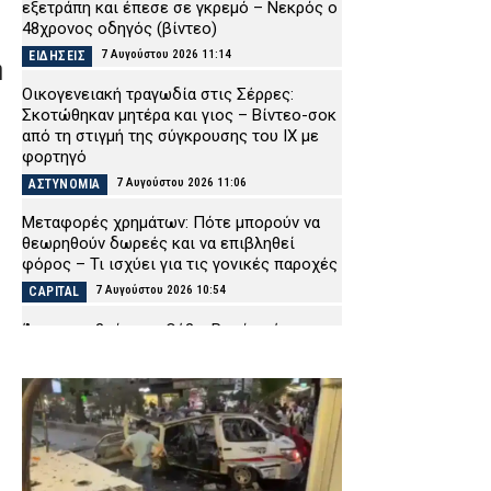
εξετράπη και έπεσε σε γκρεμό – Νεκρός ο
48χρονος οδηγός (βίντεο)
7 Αυγούστου 2026 11:14
ΕΙΔΗΣΕΙΣ
η
Οικογενειακή τραγωδία στις Σέρρες:
Σκοτώθηκαν μητέρα και γιος – Βίντεο-σοκ
από τη στιγμή της σύγκρουσης του ΙΧ με
φορτηγό
7 Αυγούστου 2026 11:06
ΑΣΤΥΝΟΜΙΑ
Μεταφορές χρημάτων: Πότε μπορούν να
θεωρηθούν δωρεές και να επιβληθεί
φόρος – Τι ισχύει για τις γονικές παροχές
7 Αυγούστου 2026 10:54
CAPITAL
Άγριος καβγάς στη Θήβα: Ρομά μπήκε στο
ΙΧ του και χτυπούσε επανειλημμένα το
σταθμευμένο αυτοκίνητο ενός αλλοδαπού
(βίντεο)
7 Αυγούστου 2026 10:41
ΑΣΤΥΝΟΜΙΑ
Στην Εισαγγελία η 46χρονη που
κατηγορείται για τη φονική επίθεση στη