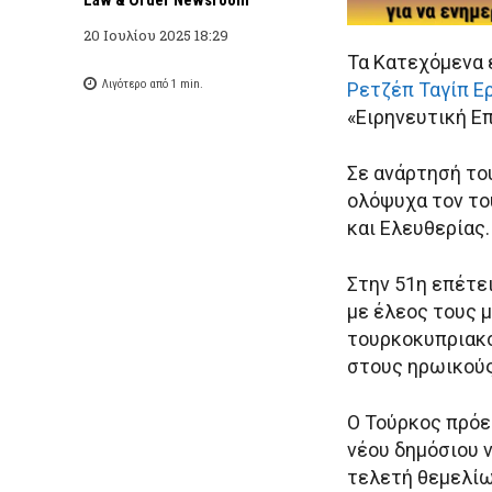
20 Ιουλίου 2025 18:29
Τα Κατεχόμενα 
Λιγότερο από 1
min.
Ρετζέπ Ταγίπ Ε
«Ειρηνευτική Επ
Σε ανάρτησή του
ολόψυχα τον του
και Ελευθερίας.
Στην 51η επέτε
με έλεος τους 
τουρκοκυπριακο
στους ηρωικούς
Ο Τούρκος πρόε
νέου δημόσιου 
τελετή θεμελίω