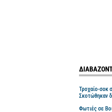
ΔΙΑΒΑΖΟΝΤ
Τροχαίο-σοκ σ
Σκοτώθηκαν δ
Φωτιές σε Βο