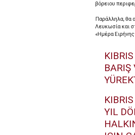
βόρειου περιφε
Παράλληλα, θα 
Λευκωσία και στ
«Ημέρα Ειρήνης 
KIBRI
BARIŞ
YÜREK
KIBRIS
YIL D
HALKI