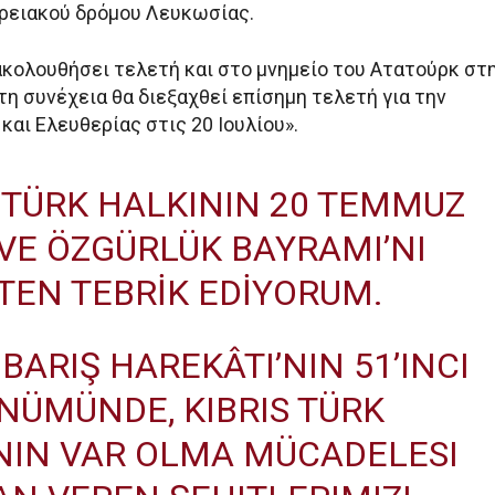
ρειακού δρόμου Λευκωσίας.
ακολουθήσει τελετή και στο μνημείο του Ατατούρκ στ
η συνέχεια θα διεξαχθεί επίσημη τελετή για την
και Ελευθερίας στις 20 Ιουλίου».
S TÜRK HALKININ 20 TEMMUZ
 VE ÖZGÜRLÜK BAYRAMI’NI
TEN TEBRIK EDIYORUM.
 BARIŞ HAREKÂTI’NIN 51’INCI
ÖNÜMÜNDE, KIBRIS TÜRK
NIN VAR OLMA MÜCADELESI