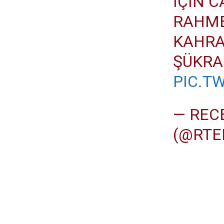
IÇIN C
RAHME
KAHRA
ŞÜKRA
PIC.T
— REC
(@RT