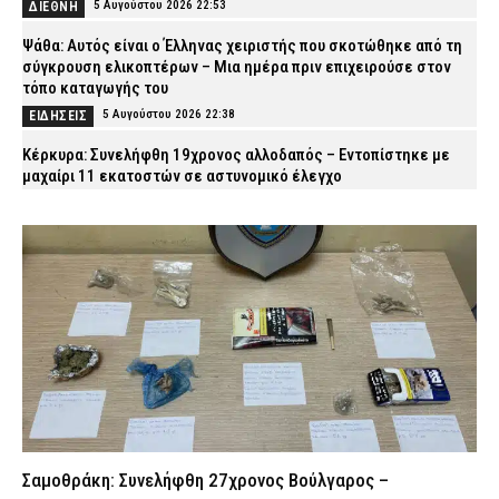
5 Αυγούστου 2026 22:53
ΔΙΕΘΝΗ
Ψάθα: Αυτός είναι ο Έλληνας χειριστής που σκοτώθηκε από τη
σύγκρουση ελικοπτέρων – Μια ημέρα πριν επιχειρούσε στον
τόπο καταγωγής του
5 Αυγούστου 2026 22:38
ΕΙΔΗΣΕΙΣ
Κέρκυρα: Συνελήφθη 19χρονος αλλοδαπός – Εντοπίστηκε με
μαχαίρι 11 εκατοστών σε αστυνομικό έλεγχο
5 Αυγούστου 2026 22:24
ΑΣΤΥΝΟΜΙΑ
Φωτιά στη Βοιωτία: Προς αναστολή λειτουργίας το αιολικό
πάρκο λόγω συνεχών βλαβών στο δίκτυο
5 Αυγούστου 2026 22:09
ΕΙΔΗΣΕΙΣ
Αίσιο τέλος στην εξαφάνιση των δίδυμων κοριτσιών από τη
Γλυφάδα – Επέστρεψαν στον πατέρα τους
5 Αυγούστου 2026 21:55
ΑΣΤΥΝΟΜΙΑ
Απίστευτο: Ακινητοποιήθηκε τρένο της Hellenic Train λόγω
φωτιάς και στη συνέχεια κάηκε το λεωφορείο αντικατάστασης!
5 Αυγούστου 2026 21:41
ΕΙΔΗΣΕΙΣ
Σαμοθράκη: Συνελήφθη 27χρονος Βούλγαρος –