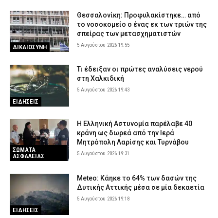
Θεσσαλονίκη: Προφυλακίστηκε… από
το νοσοκομείο ο ένας εκ των τριών της
σπείρας των μετασχηματιστών
5 Αυγούστου 2026 19:55
ΔΙΚΑΙΟΣΥΝΗ
Τι έδειξαν οι πρώτες αναλύσεις νερού
στη Χαλκιδική
5 Αυγούστου 2026 19:43
ΕΙΔΗΣΕΙΣ
Η Ελληνική Αστυνομία παρέλαβε 40
κράνη ως δωρεά από την Ιερά
Μητρόπολη Λαρίσης και Τυρνάβου
ΣΩΜΑΤΑ
5 Αυγούστου 2026 19:31
ΑΣΦΑΛΕΙΑΣ
Meteo: Κάηκε το 64% των δασών της
Δυτικής Αττικής μέσα σε μία δεκαετία
5 Αυγούστου 2026 19:18
ΕΙΔΗΣΕΙΣ