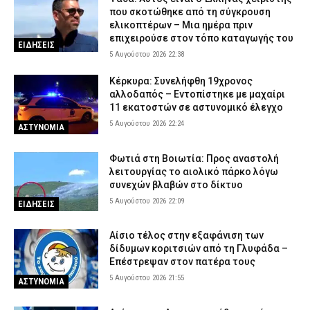
που σκοτώθηκε από τη σύγκρουση
ελικοπτέρων – Μια ημέρα πριν
επιχειρούσε στον τόπο καταγωγής του
ΕΙΔΗΣΕΙΣ
5 Αυγούστου 2026 22:38
Κέρκυρα: Συνελήφθη 19χρονος
αλλοδαπός – Εντοπίστηκε με μαχαίρι
11 εκατοστών σε αστυνομικό έλεγχο
5 Αυγούστου 2026 22:24
ΑΣΤΥΝΟΜΙΑ
Φωτιά στη Βοιωτία: Προς αναστολή
λειτουργίας το αιολικό πάρκο λόγω
συνεχών βλαβών στο δίκτυο
5 Αυγούστου 2026 22:09
ΕΙΔΗΣΕΙΣ
Αίσιο τέλος στην εξαφάνιση των
δίδυμων κοριτσιών από τη Γλυφάδα –
Επέστρεψαν στον πατέρα τους
5 Αυγούστου 2026 21:55
ΑΣΤΥΝΟΜΙΑ