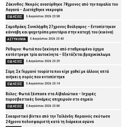
Ζάκυνθος: Νεκρός ανασύρθηκε 78χρονος από την παραλία του
Λαγανά – Διατάχθηκε νεκροψία
5 Αυγούστου 2026 23:58
ΕΙΔΗΣΕΙΣ
Σαμοθράκη: Συνελήφθη 27χρονος Βούλγαρος – Εντοπίστηκαν
κάνναβη και ψυχοτρόπα μανιτάρια στην κατοχή του (εικόνα)
5 Αυγούστου 2026 23:43
ΑΣΤΥΝΟΜΙΑ
Ρέθυμνο: Φωτιά που ξεκίνησε από σταθμευμένο όχημα
κατέστρεψε τρία αυτοκίνητα – Εξετάζεται βραχυκύκλωμα
5 Αυγούστου 2026 23:29
ΕΙΔΗΣΕΙΣ
Σύμη: Σε Γερμανό τουρίστα που είχε χαθεί με άλλους επτά
ανήκει η σορός που εντοπίστηκε
5 Αυγούστου 2026 23:14
ΕΙΔΗΣΕΙΣ
Βόλος: Φωτιά ξέσπασε στα Αϊβαλιώτικα – Ισχυρές
πυροσβεστικές δυνάμεις επιχειρούν στο σημείο
5 Αυγούστου 2026 23:00
ΕΙΔΗΣΕΙΣ
Σοκαριστικό βίντεο από την Ταϊλάνδη: Κεραυνός σκότωσε
24χρονο ποδοσφαιριστή κατά τη διάρκεια αγώνα