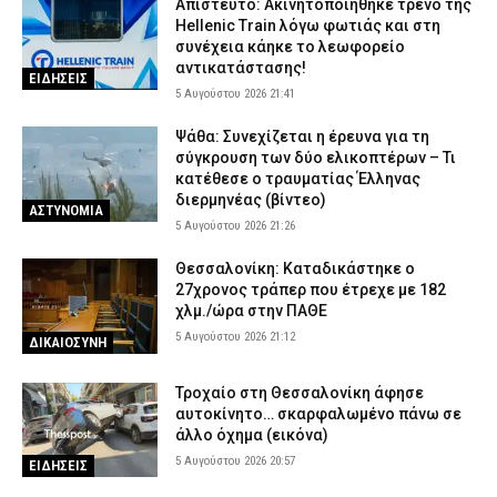
Απίστευτο: Ακινητοποιήθηκε τρένο της
Hellenic Train λόγω φωτιάς και στη
συνέχεια κάηκε το λεωφορείο
αντικατάστασης!
ΕΙΔΗΣΕΙΣ
5 Αυγούστου 2026 21:41
Ψάθα: Συνεχίζεται η έρευνα για τη
σύγκρουση των δύο ελικοπτέρων – Τι
κατέθεσε ο τραυματίας Έλληνας
διερμηνέας (βίντεο)
ΑΣΤΥΝΟΜΙΑ
5 Αυγούστου 2026 21:26
Θεσσαλονίκη: Καταδικάστηκε ο
27χρονος τράπερ που έτρεχε με 182
χλμ./ώρα στην ΠΑΘΕ
5 Αυγούστου 2026 21:12
ΔΙΚΑΙΟΣΥΝΗ
Τροχαίο στη Θεσσαλονίκη άφησε
αυτοκίνητο… σκαρφαλωμένο πάνω σε
άλλο όχημα (εικόνα)
5 Αυγούστου 2026 20:57
ΕΙΔΗΣΕΙΣ