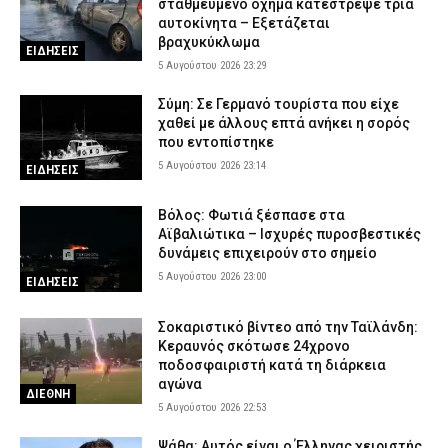
σταθμευμένο όχημα κατέστρεψε τρία
Τι καθορίζει πραγματικά τη διάρκεια ζωής του
αυτοκίνητα – Εξετάζεται
5 Αυγούστου 2026 16:59
AUTO MOTO
βραχυκύκλωμα
ΕΙΔΗΣΕΙΣ
5 Αυγούστου 2026 23:29
Σύμη: Σε Γερμανό τουρίστα που είχε
χαθεί με άλλους επτά ανήκει η σορός
που εντοπίστηκε
5 Αυγούστου 2026 23:14
ΕΙΔΗΣΕΙΣ
Βόλος: Φωτιά ξέσπασε στα
Αϊβαλιώτικα – Ισχυρές πυροσβεστικές
δυνάμεις επιχειρούν στο σημείο
5 Αυγούστου 2026 23:00
ΕΙΔΗΣΕΙΣ
Σοκαριστικό βίντεο από την Ταϊλάνδη:
Κεραυνός σκότωσε 24χρονο
ποδοσφαιριστή κατά τη διάρκεια
αγώνα
ΔΙΕΘΝΗ
5 Αυγούστου 2026 22:53
Ψάθα: Αυτός είναι ο Έλληνας χειριστής