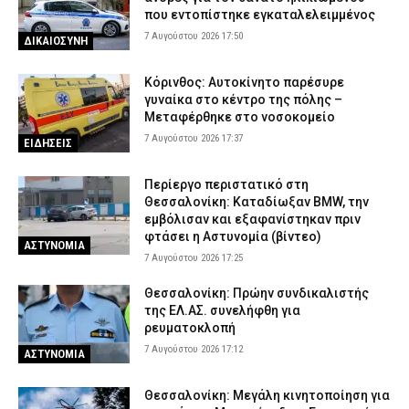
που εντοπίστηκε εγκαταλελειμμένος
7 Αυγούστου 2026 17:50
ΔΙΚΑΙΟΣΥΝΗ
Κόρινθος: Αυτοκίνητο παρέσυρε
γυναίκα στο κέντρο της πόλης –
Μεταφέρθηκε στο νοσοκομείο
7 Αυγούστου 2026 17:37
ΕΙΔΗΣΕΙΣ
Περίεργο περιστατικό στη
Θεσσαλονίκη: Καταδίωξαν BMW, την
εμβόλισαν και εξαφανίστηκαν πριν
φτάσει η Αστυνομία (βίντεο)
ΑΣΤΥΝΟΜΙΑ
7 Αυγούστου 2026 17:25
Θεσσαλονίκη: Πρώην συνδικαλιστής
της ΕΛ.ΑΣ. συνελήφθη για
ρευματοκλοπή
7 Αυγούστου 2026 17:12
ΑΣΤΥΝΟΜΙΑ
Θεσσαλονίκη: Μεγάλη κινητοποίηση για