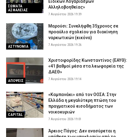
Ειδικών Λογαριασμών
ΣΩΜΑΤΑ
Αλληλοβοηθείας»
ΑΣΦΑΛΕΙΑΣ
7 Αυγούστου 2026 19:39
Μαρούσι: Συνελήφθη 35χρονος σε
προαύλιο σχολείου για διακίνηση
ναρκωτικών (εικόνα)
7 Αυγούστου 2026 19:26
ΑΣΤΥΝΟΜΙΑ
Χριστοφορίδης Κωνσταντίνος (ΕΑΥΘ):
«41 βαθμοί μέσα στα λεωφορεία της
ΔΑΕΘ»
7 Αυγούστου 2026 19:14
ΑΠΟΨΕΙΣ
«Καμπανάκι» από τον ΟΟΣΑ: Στην
Ελλάδα η μεγαλύτερη πτώση του
πραγματικού εισοδήματος των
νοικοκυριών
CAPITAL
7 Αυγούστου 2026 19:01
Άρειος Πάγος: Δεν ανασύρεται η
υπόθεση των υποκλοπών από το