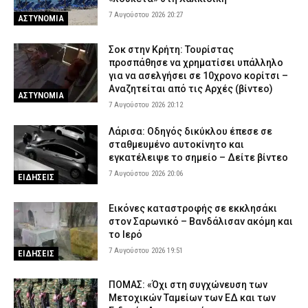
7 Αυγούστου 2026 20:27
ΑΣΤΥΝΟΜΙΑ
Σοκ στην Κρήτη: Τουρίστας
προσπάθησε να χρηματίσει υπάλληλο
για να ασελγήσει σε 10χρονο κορίτσι –
Αναζητείται από τις Αρχές (βίντεο)
ΑΣΤΥΝΟΜΙΑ
7 Αυγούστου 2026 20:12
Λάρισα: Οδηγός δικύκλου έπεσε σε
σταθμευμένο αυτοκίνητο και
εγκατέλειψε το σημείο – Δείτε βίντεο
7 Αυγούστου 2026 20:06
ΕΙΔΗΣΕΙΣ
Εικόνες καταστροφής σε εκκλησάκι
στον Σαρωνικό – Βανδάλισαν ακόμη και
το Ιερό
7 Αυγούστου 2026 19:51
ΕΙΔΗΣΕΙΣ
ΠΟΜΑΣ: «Όχι στη συγχώνευση των
Μετοχικών Ταμείων των ΕΔ και των