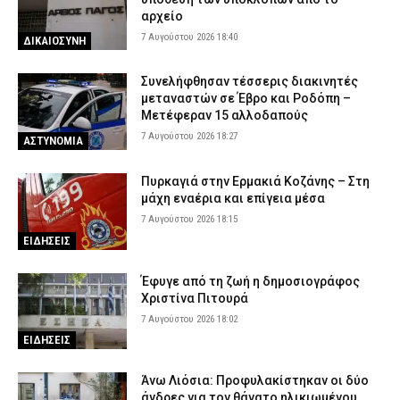
αρχείο
7 Αυγούστου 2026 18:40
ΔΙΚΑΙΟΣΥΝΗ
Συνελήφθησαν τέσσερις διακινητές
μεταναστών σε Έβρο και Ροδόπη –
Μετέφεραν 15 αλλοδαπούς
7 Αυγούστου 2026 18:27
ΑΣΤΥΝΟΜΙΑ
Πυρκαγιά στην Ερμακιά Κοζάνης – Στη
μάχη εναέρια και επίγεια μέσα
7 Αυγούστου 2026 18:15
ΕΙΔΗΣΕΙΣ
Έφυγε από τη ζωή η δημοσιογράφος
Χριστίνα Πιτουρά
7 Αυγούστου 2026 18:02
ΕΙΔΗΣΕΙΣ
Άνω Λιόσια: Προφυλακίστηκαν οι δύο
άνδρες για τον θάνατο ηλικιωμένου