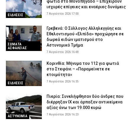
φωτιά στο Μονοπήγαδο – Επιχειρούν
ισχυρές επίγειες και εναέριες δυνάμεις
7 Αυγούστου 2026 17:00
ΕΙΔΗΣΕΙΣ
Γρεβενά: Ο Σύλλογος Αλληλεγγύης και
Εθελοντισμού «Ελπίδα» προχώρησε σε
δωρεά ειδών ιματισμού στο
ΣΩΜΑΤΑ
Αστυνομικό Τμήμα
ΑΣΦΑΛΕΙΑΣ
7 Αυγούστου 2026 16:48
Κορινθία: Μήνυμα του 112 για φωτιά
στο Στεφάνι – «Παραμείνετε σε
ετοιμότητα»
7 Αυγούστου 2026 16:35
ΕΙΔΗΣΕΙΣ
Πιερία: Συνελήφθησαν δύο άνδρες που
διέρρηξαν ΙΧ και άρπαξαν αντικείμενα
αξίας άνω των 19.000 ευρώ
7 Αυγούστου 2026 16:23
ΑΣΤΥΝΟΜΙΑ