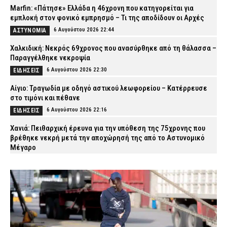
Marfin: «Πάτησε» Ελλάδα η 46χρονη που κατηγορείται για
εμπλοκή στον φονικό εμπρησμό – Τι της αποδίδουν οι Αρχές
6 Αυγούστου 2026 22:44
ΑΣΤΥΝΟΜΙΑ
Χαλκιδική: Νεκρός 69χρονος που ανασύρθηκε από τη θάλασσα –
Παραγγέλθηκε νεκροψία
6 Αυγούστου 2026 22:30
ΕΙΔΗΣΕΙΣ
Αίγιο: Τραγωδία με οδηγό αστικού λεωφορείου – Κατέρρευσε
στο τιμόνι και πέθανε
6 Αυγούστου 2026 22:16
ΕΙΔΗΣΕΙΣ
Χανιά: Πειθαρχική έρευνα για την υπόθεση της 75χρονης που
βρέθηκε νεκρή μετά την αποχώρησή της από το Αστυνομικό
Μέγαρο
6 Αυγούστου 2026 22:01
ΑΣΤΥΝΟΜΙΑ
Εύβοια: Νεκρός ο 35χρονος που πάλευε για τη ζωή του μετά το
τροχαίο με αγριογούρουνο
6 Αυγούστου 2026 21:47
ΕΙΔΗΣΕΙΣ
Άρτα: Συνελήφθησαν δύο στελέχη του ΔΕΔΔΗΕ μετά την έκρηξη