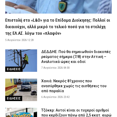
Αλεξανδρούπολη: Άνδρας έδειχνε τα γεννητικά του όργανα σε
ανήλικα κορίτσια – Είχε συλληφθεί για το ίδιο αδίκημα ημέρες
νωρίτερα
Επιστολή στο «L&O» για το Επίδομα Διοίκησης: Πολλοί οι
6 Αυγούστου 2026 18:03
ΑΣΤΥΝΟΜΙΑ
δικαιούχοι, αλλά μικρό το τελικό ποσό για τα στελέχη
Πύργος: Πατέρας και γιος Ρομά φέρονται να ξυλοκόπησαν
της ΕΛ.ΑΣ. λόγω του «πλαφόν»
19χρονο ομόφυλό τους με ρόπαλο και φτυάρι
5 Αυγούστου 2026 12:28
6 Αυγούστου 2026 17:51
ΑΣΤΥΝΟΜΙΑ
Φωτιά στην Κρήνη Φαρσάλων: Μήνυμα του 112 για ετοιμότητα –
ΔΕΔΔΗΕ: Πού θα σημειωθούν διακοπές
Επιχειρούν τρία αεροσκάφη
ρεύματος σήμερα (7/8) στην Αττική –
Αναλυτικά ώρες και οδοί
6 Αυγούστου 2026 17:39
ΕΙΔΗΣΕΙΣ
7 Αυγούστου 2026 04:00
ΕΙΔΗΣΕΙΣ
Καιρός: Ισχυρότερα μελτέμια το Σαββατοκύριακο – Ποιες
ημέρες ο υδράργυρος θα αγγίξει τους 40°C
Χανιά: Νεκρός 81χρονος που
6 Αυγούστου 2026 17:26
ΕΙΔΗΣΕΙΣ
ανασύρθηκε χωρίς τις αισθήσεις του
από παραλία
Κυψέλη: Από το «τη βρήκα νεκρή» στη σιωπή – Η νέα τακτική
του 26χρονου Αφγανού για τη βαλίτσα με τη σορό
6 Αυγούστου 2026 23:42
ΕΙΔΗΣΕΙΣ
6 Αυγούστου 2026 17:15
ΑΣΤΥΝΟΜΙΑ
Τζόκερ: Αυτοί είναι οι τυχεροί αριθμοί
Σαμοθράκη: Επιχείρηση διάσωσης 15χρονης που τραυματίστηκε
που κερδίζουν πάνω από 2,5 εκατ. ευρώ