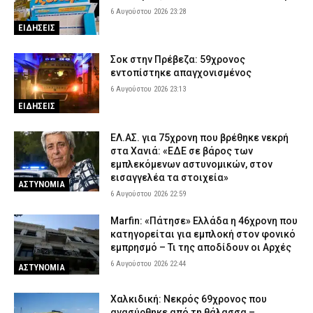
στο κεφάλι στη Γριά Βάθρα
6 Αυγούστου 2026 23:28
6 Αυγούστου 2026 17:02
ΕΙΔΗΣΕΙΣ
ΕΙΔΗΣΕΙΣ
Χαλκιδική: Πυροσβέστες έσβησαν μέσα σε 15 λεπτά φωτιά στο
Πόρτο Καρράς
Σοκ στην Πρέβεζα: 59χρονος
εντοπίστηκε απαγχονισμένος
6 Αυγούστου 2026 16:50
ΕΙΔΗΣΕΙΣ
6 Αυγούστου 2026 23:13
Meteo: Πότε αρχίζει η περίοδος των δασικών πυρκαγιών στην
ΕΙΔΗΣΕΙΣ
Ελλάδα – Οι έξι πιο επικίνδυνες εβδομάδες του έτους
6 Αυγούστου 2026 16:37
ΕΙΔΗΣΕΙΣ
ΕΛ.ΑΣ. για 75χρονη που βρέθηκε νεκρή
στα Χανιά: «ΕΔΕ σε βάρος των
εμπλεκόμενων αστυνομικών, στον
εισαγγελέα τα στοιχεία»
ΑΣΤΥΝΟΜΙΑ
6 Αυγούστου 2026 22:59
Marfin: «Πάτησε» Ελλάδα η 46χρονη που
κατηγορείται για εμπλοκή στον φονικό
εμπρησμό – Τι της αποδίδουν οι Αρχές
6 Αυγούστου 2026 22:44
ΑΣΤΥΝΟΜΙΑ
Χαλκιδική: Νεκρός 69χρονος που
ανασύρθηκε από τη θάλασσα –