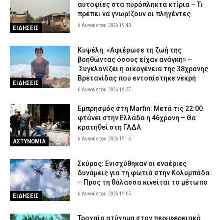
αυτοψίες στα πυρόπληκτα κτίρια – Τι
πρέπει να γνωρίζουν οι πληγέντες
6 Αυγούστου 2026 19:40
ΕΙΔΗΣΕΙΣ
Κυψέλη: «Αφιέρωσε τη ζωή της
βοηθώντας όσους είχαν ανάγκη» –
Συγκλονίζει η οικογένεια της 38χρονης
Βρετανίδας που εντοπίστηκε νεκρή
ΕΙΔΗΣΕΙΣ
6 Αυγούστου 2026 19:27
Εμπρησμός στη Marfin: Μετά τις 22:00
φτάνει στην Ελλάδα η 46χρονη – Θα
κρατηθεί στη ΓΑΔΑ
6 Αυγούστου 2026 19:16
ΑΣΤΥΝΟΜΙΑ
Σκύρος: Ενισχύθηκαν οι εναέριες
δυνάμεις για τη φωτιά στην Κολυμπάδα
– Προς τη θάλασσα κινείται το μέτωπο
6 Αυγούστου 2026 19:05
ΕΙΔΗΣΕΙΣ
Τροχαίο ατύχημα στον περιφερειακό