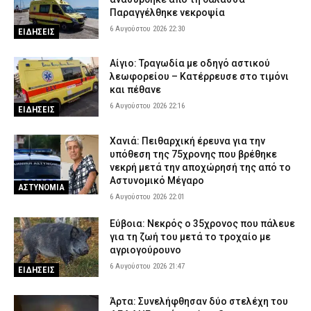
Παραγγέλθηκε νεκροψία
6 Αυγούστου 2026 22:30
ΕΙΔΗΣΕΙΣ
Αίγιο: Τραγωδία με οδηγό αστικού
λεωφορείου – Κατέρρευσε στο τιμόνι
και πέθανε
6 Αυγούστου 2026 22:16
ΕΙΔΗΣΕΙΣ
Χανιά: Πειθαρχική έρευνα για την
υπόθεση της 75χρονης που βρέθηκε
νεκρή μετά την αποχώρησή της από το
Αστυνομικό Μέγαρο
ΑΣΤΥΝΟΜΙΑ
6 Αυγούστου 2026 22:01
Εύβοια: Νεκρός ο 35χρονος που πάλευε
για τη ζωή του μετά το τροχαίο με
αγριογούρουνο
6 Αυγούστου 2026 21:47
ΕΙΔΗΣΕΙΣ
Άρτα: Συνελήφθησαν δύο στελέχη του