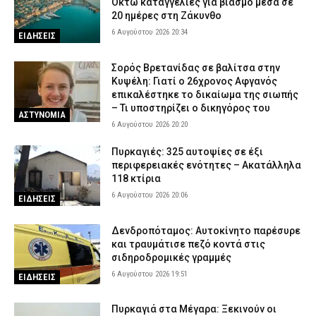
Οκτώ καταγγελίες για βιασμό μέσα σε
20 ημέρες στη Ζάκυνθο
6 Αυγούστου 2026 20:34
ΕΙΔΗΣΕΙΣ
Σορός Βρετανίδας σε βαλίτσα στην
Κυψέλη: Γιατί ο 26χρονος Αφγανός
επικαλέστηκε το δικαίωμα της σιωπής
– Τι υποστηρίζει ο δικηγόρος του
ΑΣΤΥΝΟΜΙΑ
6 Αυγούστου 2026 20:20
Πυρκαγιές: 325 αυτοψίες σε έξι
περιφερειακές ενότητες – Ακατάλληλα
118 κτίρια
6 Αυγούστου 2026 20:06
ΕΙΔΗΣΕΙΣ
Δενδροπόταμος: Αυτοκίνητο παρέσυρε
και τραυμάτισε πεζό κοντά στις
σιδηροδρομικές γραμμές
6 Αυγούστου 2026 19:51
ΕΙΔΗΣΕΙΣ
Πυρκαγιά στα Μέγαρα: Ξεκινούν οι