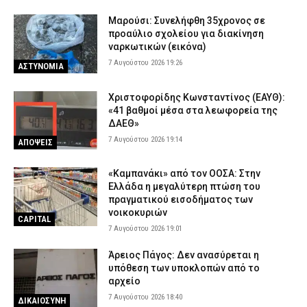
Μαρούσι: Συνελήφθη 35χρονος σε
προαύλιο σχολείου για διακίνηση
ναρκωτικών (εικόνα)
7 Αυγούστου 2026 19:26
ΑΣΤΥΝΟΜΙΑ
Χριστοφορίδης Κωνσταντίνος (ΕΑΥΘ):
«41 βαθμοί μέσα στα λεωφορεία της
ΔΑΕΘ»
7 Αυγούστου 2026 19:14
ΑΠΟΨΕΙΣ
«Καμπανάκι» από τον ΟΟΣΑ: Στην
Ελλάδα η μεγαλύτερη πτώση του
πραγματικού εισοδήματος των
νοικοκυριών
CAPITAL
7 Αυγούστου 2026 19:01
Άρειος Πάγος: Δεν ανασύρεται η
υπόθεση των υποκλοπών από το
αρχείο
7 Αυγούστου 2026 18:40
ΔΙΚΑΙΟΣΥΝΗ