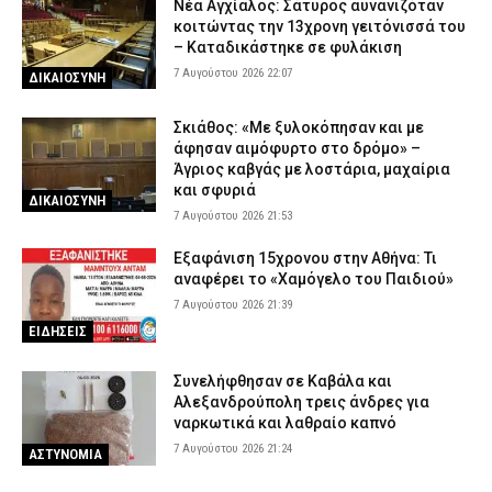
Νέα Αγχίαλος: Σάτυρος αυνανιζόταν
κοιτώντας την 13χρονη γειτόνισσά του
– Καταδικάστηκε σε φυλάκιση
7 Αυγούστου 2026 22:07
ΔΙΚΑΙΟΣΥΝΗ
Σκιάθος: «Με ξυλοκόπησαν και με
άφησαν αιμόφυρτο στο δρόμο» –
Άγριος καβγάς με λοστάρια, μαχαίρια
και σφυριά
ΔΙΚΑΙΟΣΥΝΗ
7 Αυγούστου 2026 21:53
Εξαφάνιση 15χρονου στην Αθήνα: Τι
αναφέρει το «Χαμόγελο του Παιδιού»
7 Αυγούστου 2026 21:39
ΕΙΔΗΣΕΙΣ
Συνελήφθησαν σε Καβάλα και
Αλεξανδρούπολη τρεις άνδρες για
ναρκωτικά και λαθραίο καπνό
7 Αυγούστου 2026 21:24
ΑΣΤΥΝΟΜΙΑ