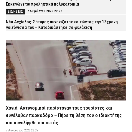
Εκκενώνεται προληπτικά πολυκατοικία
7 Αυγούστου 2026 22:22
ΕΙΔΗΣΕΙΣ
Νέα Αγχίαλος: Σάτυρος αυνανιζόταν κοιτώντας την 13χρονη
γειτόνισσά του – Καταδικάστηκε σε φυλάκιση
7 Αυγούστου 2026 22:07
ΔΙΚΑΙΟΣΥΝΗ
Σκιάθος: «Με ξυλοκόπησαν και με άφησαν αιμόφυρτο στο
δρόμο» – Άγριος καβγάς με λοστάρια, μαχαίρια και σφυριά
7 Αυγούστου 2026 21:53
ΔΙΚΑΙΟΣΥΝΗ
Εξαφάνιση 15χρονου στην Αθήνα: Τι αναφέρει το «Χαμόγελο του
Παιδιού»
7 Αυγούστου 2026 21:39
ΕΙΔΗΣΕΙΣ
Συνελήφθησαν σε Καβάλα και Αλεξανδρούπολη τρεις άνδρες
για ναρκωτικά και λαθραίο καπνό
7 Αυγούστου 2026 21:24
ΑΣΤΥΝΟΜΙΑ
Χανιά: Αστυνομικοί παρίσταναν τους τουρίστες και
Τραγωδία στην Πάτρα: Πέθανε βρέφος οκτώ ημερών στη ΜΕΘ
συνέλαβαν παρκαδόρο – Πήρε τη θέση του ο ιδιοκτήτης
Νεογνών του Νοσοκομείου «Άγιος Ανδρέας»
και συνελήφθη και αυτός
7 Αυγούστου 2026 21:10
ΕΙΔΗΣΕΙΣ
7 Αυγούστου 2026 23:05