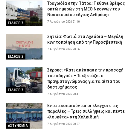
Τραγωδία στην Πάτρα: Πέθανε βρέφος
οκτώ ημερών στη ΜΕΘ Νεογνών του
Νοσοκομείου «Άγιος Ανδρέας»
7 Αυγούστου 2026 21:10
ΕΙΔΗΣΕΙΣ
Σητεία: Φωτιά στα Αχλάδια – Μεγάλη
κινητοποίηση από την Πυροσβεστική
7 Αυγούστου 2026 20:56
ΕΙΔΗΣΕΙΣ
Σέρρες: «Κάτι απέσπασε την προσοχή
του οδηγού» – Τι εξετάζει ο
πραγματογνώμονας για τα αίτια του
δυστυχήματος
ΕΙΔΗΣΕΙΣ
7 Αυγούστου 2026 20:41
Εντατικοποιούνται οι έλεγχοι στις
παραλίες – Τρεις συλλήψεις και πέντε
«λουκέτα» στη Χαλκιδική
7 Αυγούστου 2026 20:27
ΑΣΤΥΝΟΜΙΑ