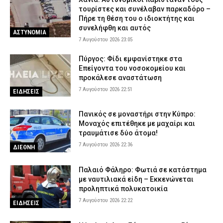
τουρίστες και συνέλαβαν παρκαδόρο –
Πήρε τη θέση του ο ιδιοκτήτης και
συνελήφθη και αυτός
ΑΣΤΥΝΟΜΙΑ
7 Αυγούστου 2026 23:05
Πύργος: Φίδι εμφανίστηκε στα
Επείγοντα του νοσοκομείου και
προκάλεσε αναστάτωση
7 Αυγούστου 2026 22:51
ΕΙΔΗΣΕΙΣ
Πανικός σε μοναστήρι στην Κύπρο:
Μοναχός επιτέθηκε με μαχαίρι και
τραυμάτισε δύο άτομα!
7 Αυγούστου 2026 22:36
ΔΙΕΘΝΗ
Παλαιό Φάληρο: Φωτιά σε κατάστημα
με ναυτιλιακά είδη – Εκκενώνεται
προληπτικά πολυκατοικία
7 Αυγούστου 2026 22:22
ΕΙΔΗΣΕΙΣ