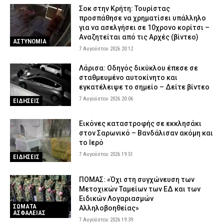
Σοκ στην Κρήτη: Τουρίστας
προσπάθησε να χρηματίσει υπάλληλο
για να ασελγήσει σε 10χρονο κορίτσι –
Αναζητείται από τις Αρχές (βίντεο)
ΑΣΤΥΝΟΜΙΑ
7 Αυγούστου 2026 20:12
Λάρισα: Οδηγός δικύκλου έπεσε σε
σταθμευμένο αυτοκίνητο και
εγκατέλειψε το σημείο – Δείτε βίντεο
7 Αυγούστου 2026 20:06
ΕΙΔΗΣΕΙΣ
Εικόνες καταστροφής σε εκκλησάκι
στον Σαρωνικό – Βανδάλισαν ακόμη και
το Ιερό
7 Αυγούστου 2026 19:51
ΕΙΔΗΣΕΙΣ
ΠΟΜΑΣ: «Όχι στη συγχώνευση των
Μετοχικών Ταμείων των ΕΔ και των
Ειδικών Λογαριασμών
ΣΩΜΑΤΑ
Αλληλοβοηθείας»
ΑΣΦΑΛΕΙΑΣ
7 Αυγούστου 2026 19:39