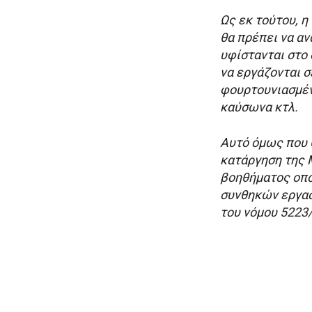
Ως εκ τούτου, 
θα πρέπει να αν
υφίστανται στο
να εργάζονται σ
φουρτουνιασμέν
καύσωνα κτλ.
Αυτό όμως που θ
κατάργηση της 
βοηθήματος οπο
συνθηκών εργασ
του νόμου 5223/