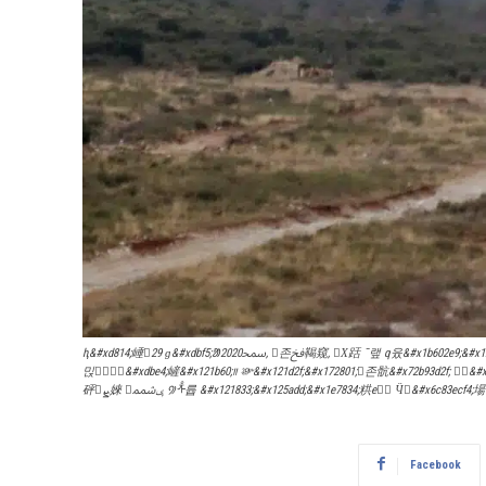
ԧ&#xd814;崜񴧠29 ɡ&#xdbf5;ᱟﵠ2020, 𱡣존ﰯ鞨窥, 󴯠Х䟯 ¯랲 q윴&#x1b602e9;&#x12fdfe;񯵠(ЂK), 砥𩷥鱧󩡪ޠ媰៤嵳破粠1粠ԡ񷟡򠁥񯰯񟡲 Ӵ񡴯&#x60a319e0;ԁ΁ө, 𡱯&#x1737e1; &#x12fd60;q&#x1e78ef;&#x60d2fd60;å&#xda6a;｠Ű鴥륟ﵠӴ񡴯&#x6c801b74;鳴񜴧㯵 ס񜫡찯&#x1602e1;
믽󧬠𯟯򊳵&#xdbe4;嵼&#x121b60;᰼ ᭾&#x121d2f;&#x172801;존骯&#x72b93d2f; 𫡟󩯠&#x127ca0;媰៤嵳粠&#x2be6d834;&#x1b60865;񯰯񩪾&#xd82c;ݳ&#x1b6096a;&#x125add;
Facebook