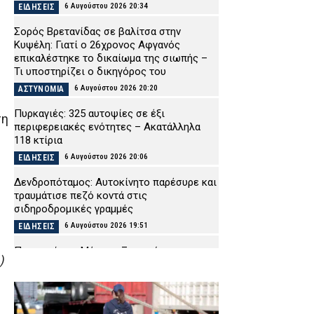
6 Αυγούστου 2026 20:34
ΕΙΔΗΣΕΙΣ
Σορός Βρετανίδας σε βαλίτσα στην
Κυψέλη: Γιατί ο 26χρονος Αφγανός
επικαλέστηκε το δικαίωμα της σιωπής –
Τι υποστηρίζει ο δικηγόρος του
6 Αυγούστου 2026 20:20
ΑΣΤΥΝΟΜΙΑ
Πυρκαγιές: 325 αυτοψίες σε έξι
ση
περιφερειακές ενότητες – Ακατάλληλα
υ
118 κτίρια
6 Αυγούστου 2026 20:06
ΕΙΔΗΣΕΙΣ
Δενδροπόταμος: Αυτοκίνητο παρέσυρε και
τραυμάτισε πεζό κοντά στις
σιδηροδρομικές γραμμές
6 Αυγούστου 2026 19:51
ΕΙΔΗΣΕΙΣ
Πυρκαγιά στα Μέγαρα: Ξεκινούν οι
)
αυτοψίες στα πυρόπληκτα κτίρια – Τι
πρέπει να γνωρίζουν οι πληγέντες
6 Αυγούστου 2026 19:40
ΕΙΔΗΣΕΙΣ