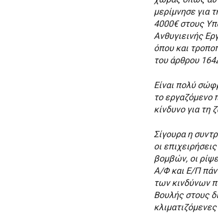
μερίμνησε για 
4000€ στους Υπ
Ανθυγιεινής Ερ
όπου και τροποπ
του άρθρου 164
Είναι πολύ σώφρ
το εργαζόμενο 
κίνδυνο για τη 
Σίγουρα η συντ
οι επιχειρήσεις
βομβών, οι ρίψ
Α/Φ και Ε/Π πά
των κινδύνων π
Βουλής στους δ
κλιματιζόμενες