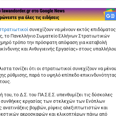
στρατιωτικοί
συνεχίζουν να μένουν εκτός επιδόματος
ς, το Πανελλήνιο Σωματείο Ελλήνων Στρατιωτικών
ιχμηρό τρόπο την πρόσφατη απόφαση για καταβολή
ικίνδυνης και Ανθυγιεινής Εργασίας» στους υπαλλήλο
ιστα τονίζει ότι οι στρατιωτικοί συνεχίζουν να μένο
χης ρύθμισης, παρά το υψηλό επίπεδο επικινδυνότητα
τους.
 του, το Δ.Σ. του ΠΑ.Σ.Ε.Σ. υπενθυμίζει τις δύσκολες
ς συνθήκες εργασίας των στελεχών των Ενόπλων
 ανατινάξεις βομβών, ρίψεις αλεξιπτωτιστών και
βεστικών αεροσκαφών και ελικοπτέρων πάνω από