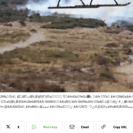
󴧪᭠㩡 𱾴砶ﱜ ⯫ݲ 嫩꯰&#x11dc79;&#xd80f;H-58 Kiowa Warrior, 㥣ﭼ򠰯&#x14a970;颥⡩&#xd969; &#x127b60;ﱣ᭹읭
X
WhatsApp
Email
Copy URL