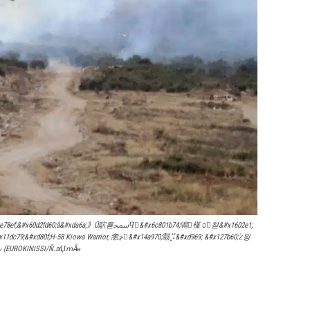
砰񯳰ܨ婡 𯵠ݷﵭ ꡴ᢜ륩 &#x121833;&#x125add;&#x1e7834;粠e񯰯񟡲 Ӵ񡴯&#x6c83ecf4;場ᠥ멪&#x30d25c61; &#xd860;᭡뜢ﵭ &#x129ca5;𩷥鱧󩡪ݲ &#x12fd72; ᰯ󴯫ݲ,Н찴砳0 ɡ&#xdbf5;ᱟﵠ2020 (EUROKINISSI/Ñ.ԕЏՠÅө