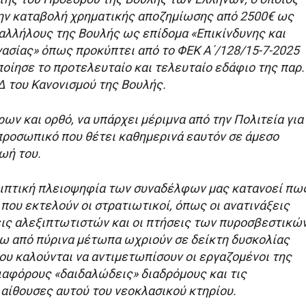
την καταβολή χρηματικής αποζημίωσης από 2500€ ως
αλλήλους της Βουλής ως επίδομα «Επικίνδυνης και
γασίας» όπως προκύπτει από το ΦΕΚ Α΄/128/15-7-2025
οίησε το προτελευταίο και τελευταίο εδάφιο της παρ.
Δ του Κανονισμού της Βουλής.
ων και ορθό, να υπάρχει μέριμνα από την Πολιτεία για
προσωπικό που θέτει καθημερινά εαυτόν σε άμεσο
ζωή του.
ριπτική πλειοψηφία των συναδέλφων μας κατανοεί πω
 που εκτελούν οι στρατιωτικοί, όπως οι ανατινάξεις
εις αλεξιπτωτιστών και οι πτήσεις των πυροσβεστικώ
νω από πύρινα μέτωπα ωχριούν σε δείκτη δυσκολίας
ου καλούνται να αντιμετωπίσουν οι εργαζομένοι της
ιαφόρους «δαιδαλώδεις» διαδρόμους και τις
 αίθουσες αυτού του νεοκλασικού κτηρίου.