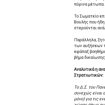
πύρινα μέτωπα.
Το Σωματείο επι
Βουλής που ήδη
στερούνται ανά
Παράλληλα, ζητά
των αυξήσεων τ
εφάπαξ βοηθήμα
βήμα δικαίωσης
Αναλυτικά η αν
Στρατιωτικών:
Το Δ.Σ. του Πα
συνεχώς είναι 
μόνο) για τις ε
χώρας όπως αυτ