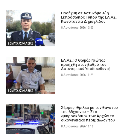
Προήχθη σε Αστυνόμο Α’ η
Εκπρόσωπος Τύπου της ΕΛ.ΑΣ.,
Κωνσταντία Δημογλίδου
8 Αυγούστου 2026 13:00
ΣΩΜΑΤΑ ΑΣΦΑΛΕΙΑΣ
ΕΛ.ΑΣ.: Ο Θωμάς Νιώπας
προήχθη στον βαθμό του
Αστυνομικού Υποδιευθυντή
8 Αυγούστου 2026 11:29
ΣΩΜΑΤΑ ΑΣΦΑΛΕΙΑΣ
Σέρρες: Θρίλερ με τον θάνατου
του 68χρονου – Στο
«μικροσκόπιο» των Αρχών το
οικογενειακό περιβάλλον του
8 Αυγούστου 2026 11:16