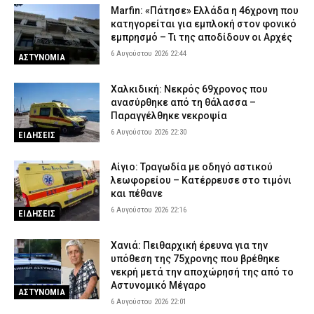
Marfin: «Πάτησε» Ελλάδα η 46χρονη που
κατηγορείται για εμπλοκή στον φονικό
εμπρησμό – Τι της αποδίδουν οι Αρχές
6 Αυγούστου 2026 22:44
ΑΣΤΥΝΟΜΙΑ
Χαλκιδική: Νεκρός 69χρονος που
ανασύρθηκε από τη θάλασσα –
Παραγγέλθηκε νεκροψία
6 Αυγούστου 2026 22:30
ΕΙΔΗΣΕΙΣ
Αίγιο: Τραγωδία με οδηγό αστικού
λεωφορείου – Κατέρρευσε στο τιμόνι
και πέθανε
6 Αυγούστου 2026 22:16
ΕΙΔΗΣΕΙΣ
Χανιά: Πειθαρχική έρευνα για την
υπόθεση της 75χρονης που βρέθηκε
νεκρή μετά την αποχώρησή της από το
Αστυνομικό Μέγαρο
ΑΣΤΥΝΟΜΙΑ
6 Αυγούστου 2026 22:01