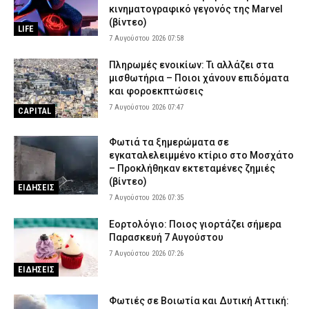
κινηματογραφικό γεγονός της Marvel
6 Αυγούστου 2026 18:40
ΔΙΚΑΙΟΣΥΝΗ
(βίντεο)
LIFE
Άνω Λιόσια: Δύο συλληφθέντες για τον θάνατο του 72χρονου –
7 Αυγούστου 2026 07:58
Υποστήριξαν ότι έπαθε ηλεκτροπληξία
Πληρωμές ενοικίων: Τι αλλάζει στα
6 Αυγούστου 2026 18:39
ΑΣΤΥΝΟΜΙΑ
μισθωτήρια – Ποιοι χάνουν επιδόματα
Τραγωδία στην Ελασσόνα: Άνδρας εντοπίστηκε νεκρός στο
και φοροεκπτώσεις
χωράφι του
7 Αυγούστου 2026 07:47
CAPITAL
6 Αυγούστου 2026 18:28
ΕΙΔΗΣΕΙΣ
Φωτιά τα ξημερώματα σε
εγκαταλελειμμένο κτίριο στο Μοσχάτο
– Προκλήθηκαν εκτεταμένες ζημιές
(βίντεο)
ΕΙΔΗΣΕΙΣ
7 Αυγούστου 2026 07:35
Εορτολόγιο: Ποιος γιορτάζει σήμερα
Παρασκευή 7 Αυγούστου
7 Αυγούστου 2026 07:26
ΕΙΔΗΣΕΙΣ
Φωτιές σε Βοιωτία και Δυτική Αττική: