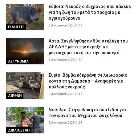
Εύβοια: Νεκρός ο 35χρονος που πάλευε
για τη ζωή του μετά το τροχαίο με
αγριογούρουνο
6 Αυγούστου 2026 21:47
ΕΙΔΗΣΕΙΣ
Άρτα: Συνελήφθησαν δύο στελέχη του
ΔΕΔΔΗΕ μετά την έκρηξη σε
μετασχηματιστή και την πυρκαγιά
6 Αυγούστου 2026 21:32
ΑΣΤΥΝΟΜΙΑ
Συρία: Βόμβα εξερράγη σε λεωφορείο
κοντά στη Δαμασκό – Αναφορές για
πολλούς νεκρούς
6 Αυγούστου 2026 21:18
ΔΙΕΘΝΗ
Ναύπλιο: Στη φυλακή οι δύο Ινδοί για
τον φόνο του 59χρονου ψυχολόγου
6 Αυγούστου 2026 21:03
ΔΙΚΑΙΟΣΥΝΗ