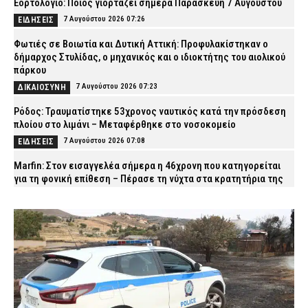
Εορτολόγιο: Ποιος γιορτάζει σήμερα Παρασκευή 7 Αυγούστου
7 Αυγούστου 2026 07:26
ΕΙΔΗΣΕΙΣ
Φωτιές σε Βοιωτία και Δυτική Αττική: Προφυλακίστηκαν ο
δήμαρχος Στυλίδας, ο μηχανικός και ο ιδιοκτήτης του αιολικού
πάρκου
7 Αυγούστου 2026 07:23
ΔΙΚΑΙΟΣΥΝΗ
Ρόδος: Τραυματίστηκε 53χρονος ναυτικός κατά την πρόσδεση
πλοίου στο λιμάνι – Μεταφέρθηκε στο νοσοκομείο
7 Αυγούστου 2026 07:08
ΕΙΔΗΣΕΙΣ
Marfin: Στον εισαγγελέα σήμερα η 46χρονη που κατηγορείται
για τη φονική επίθεση – Πέρασε τη νύχτα στα κρατητήρια της
ΓΑΔΑ (βίντεο)
7 Αυγούστου 2026 07:01
ΔΙΚΑΙΟΣΥΝΗ
ΔΕΔΔΗΕ: Πού θα σημειωθούν διακοπές ρεύματος σήμερα (7/8)
στην Αττική – Αναλυτικά ώρες και οδοί
7 Αυγούστου 2026 04:00
ΕΙΔΗΣΕΙΣ
Χανιά: Νεκρός 81χρονος που ανασύρθηκε χωρίς τις αισθήσεις
του από παραλία