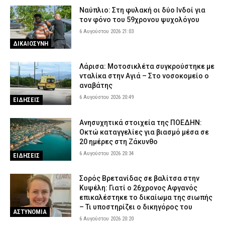
Ναύπλιο: Στη φυλακή οι δύο Ινδοί για
τον φόνο του 59χρονου ψυχολόγου
6 Αυγούστου 2026 21:03
ΔΙΚΑΙΟΣΥΝΗ
Λάρισα: Μοτοσικλέτα συγκρούστηκε με
νταλίκα στην Αγιά – Στο νοσοκομείο ο
αναβάτης
6 Αυγούστου 2026 20:49
ΕΙΔΗΣΕΙΣ
Ανησυχητικά στοιχεία της ΠΟΕΔΗΝ:
Οκτώ καταγγελίες για βιασμό μέσα σε
20 ημέρες στη Ζάκυνθο
6 Αυγούστου 2026 20:34
ΕΙΔΗΣΕΙΣ
Σορός Βρετανίδας σε βαλίτσα στην
Κυψέλη: Γιατί ο 26χρονος Αφγανός
επικαλέστηκε το δικαίωμα της σιωπής
– Τι υποστηρίζει ο δικηγόρος του
ΑΣΤΥΝΟΜΙΑ
6 Αυγούστου 2026 20:20