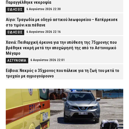
Παραγγέλθηκε νεκροψία
6 Αυγούστου 2026 22:30
ΕΙΔΗΣΕΙΣ
Αίγιο: Τραγωδία με οδηγό αστικού λεωφορείου – Κατέρρευσε
στο τιμόνι και πέθανε
6 Αυγούστου 2026 22:16
ΕΙΔΗΣΕΙΣ
Χανιά: Πειθαρχική έρευνα για την υπόθεση της 75χρονης που
βρέθηκε νεκρή μετά την αποχώρησή της από το Αστυνομικό
Μέγαρο
6 Αυγούστου 2026 22:01
ΑΣΤΥΝΟΜΙΑ
Εύβοια: Νεκρός ο 35χρονος που πάλευε για τη ζωή του μετά το
τροχαίο με αγριογούρουνο
6 Αυγούστου 2026 21:47
ΕΙΔΗΣΕΙΣ
Άρτα: Συνελήφθησαν δύο στελέχη του ΔΕΔΔΗΕ μετά την έκρηξη
σε μετασχηματιστή και την πυρκαγιά
6 Αυγούστου 2026 21:32
ΑΣΤΥΝΟΜΙΑ
Συρία: Βόμβα εξερράγη σε λεωφορείο κοντά στη Δαμασκό –
Αναφορές για πολλούς νεκρούς
6 Αυγούστου 2026 21:18
ΔΙΕΘΝΗ