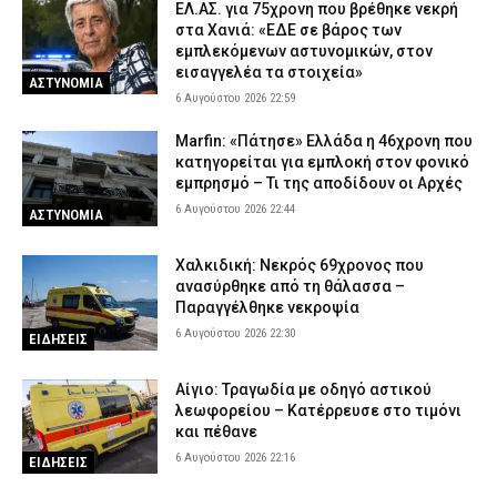
6 Αυγούστου 2026 16:50
ΕΙΔΗΣΕΙΣ
ΕΛ.ΑΣ. για 75χρονη που βρέθηκε νεκρή
στα Χανιά: «ΕΔΕ σε βάρος των
Meteo: Πότε αρχίζει η περίοδος των δασικών πυρκαγιών στην
εμπλεκόμενων αστυνομικών, στον
Ελλάδα – Οι έξι πιο επικίνδυνες εβδομάδες του έτους
εισαγγελέα τα στοιχεία»
ΑΣΤΥΝΟΜΙΑ
6 Αυγούστου 2026 16:37
ΕΙΔΗΣΕΙΣ
6 Αυγούστου 2026 22:59
Δυτική Μάνη: Συνελήφθη 27χρονος την ώρα που παραλάμβανε
Marfin: «Πάτησε» Ελλάδα η 46χρονη που
δέμα με κάνναβη
κατηγορείται για εμπλοκή στον φονικό
6 Αυγούστου 2026 16:25
ΑΣΤΥΝΟΜΙΑ
εμπρησμό – Τι της αποδίδουν οι Αρχές
6 Αυγούστου 2026 22:44
ΑΣΤΥΝΟΜΙΑ
Χαλκιδική: Νεκρός 69χρονος που
ανασύρθηκε από τη θάλασσα –
Παραγγέλθηκε νεκροψία
6 Αυγούστου 2026 22:30
ΕΙΔΗΣΕΙΣ
Αίγιο: Τραγωδία με οδηγό αστικού
λεωφορείου – Κατέρρευσε στο τιμόνι
και πέθανε
6 Αυγούστου 2026 22:16
ΕΙΔΗΣΕΙΣ