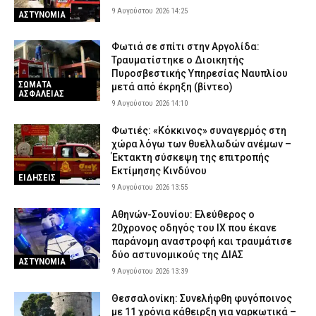
9 Αυγούστου 2026 14:25
ΑΣΤΥΝΟΜΙΑ
Φωτιά σε σπίτι στην Αργολίδα:
Τραυματίστηκε o Διοικητής
Πυροσβεστικής Υπηρεσίας Ναυπλίου
ΣΩΜΑΤΑ
μετά από έκρηξη (βίντεο)
ΑΣΦΑΛΕΙΑΣ
9 Αυγούστου 2026 14:10
Φωτιές: «Κόκκινος» συναγερμός στη
χώρα λόγω των θυελλωδών ανέμων –
Έκτακτη σύσκεψη της επιτροπής
Εκτίμησης Κινδύνου
ΕΙΔΗΣΕΙΣ
9 Αυγούστου 2026 13:55
Αθηνών-Σουνίου: Ελεύθερος ο
20χρονος οδηγός του ΙΧ που έκανε
παράνομη αναστροφή και τραυμάτισε
δύο αστυνομικούς της ΔΙΑΣ
ΑΣΤΥΝΟΜΙΑ
9 Αυγούστου 2026 13:39
Θεσσαλονίκη: Συνελήφθη φυγόποινος
με 11 χρόνια κάθειρξη για ναρκωτικά –