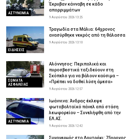
Έκρυβαν κάνναβη σε κάδο
απορριμμάτων
ΑΣΤΥΝΟΜΙΑ
9 Αυγούστου 2026 13:25
Τραγωδία στα Μάλια: 64χρονος
ανασύρθηκε νεκρός από τη θάλασσα
9 Αυγούστου 2026 13:10
ΕΙΔΗΣΕΙΣ
Αλόννησος: Περιπολικά και
πυροσβεστικά ταξιδεύουν στη
Σκόπελο για να βάλουν καύσιμα –
ΣΩΜΑΤΑ
«Πρέπει να δοθεί λύση άμεσα»
ΑΣΦΑΛΕΙΑΣ
9 Αυγούστου 2026 12:57
Ιωάννινα: Άνδρας έκλεψε
φωτοβολταϊκό πάνελ από στάση
λεωφορείου – Συνελήφθη από την
ΕΛ.ΑΣ.
ΑΣΤΥΝΟΜΙΑ
9 Αυγούστου 2026 12:42
Συναγερμός στο Λουτράκι: 75χρονος