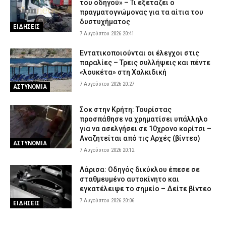
του οδηγού» – Τι εξετάζει ο
πραγματογνώμονας για τα αίτια του
δυστυχήματος
ΕΙΔΗΣΕΙΣ
7 Αυγούστου 2026 20:41
Εντατικοποιούνται οι έλεγχοι στις
παραλίες – Τρεις συλλήψεις και πέντε
«λουκέτα» στη Χαλκιδική
7 Αυγούστου 2026 20:27
ΑΣΤΥΝΟΜΙΑ
Σοκ στην Κρήτη: Τουρίστας
προσπάθησε να χρηματίσει υπάλληλο
για να ασελγήσει σε 10χρονο κορίτσι –
Αναζητείται από τις Αρχές (βίντεο)
ΑΣΤΥΝΟΜΙΑ
7 Αυγούστου 2026 20:12
Λάρισα: Οδηγός δικύκλου έπεσε σε
σταθμευμένο αυτοκίνητο και
εγκατέλειψε το σημείο – Δείτε βίντεο
7 Αυγούστου 2026 20:06
ΕΙΔΗΣΕΙΣ