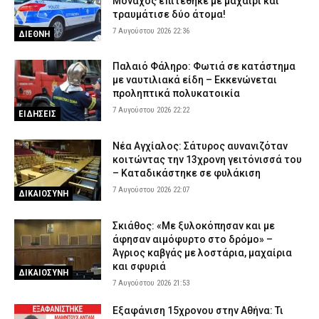
Μοναχός επιτέθηκε με μαχαίρι και
τραυμάτισε δύο άτομα!
7 Αυγούστου 2026 22:36
ΔΙΕΘΝΗ
Παλαιό Φάληρο: Φωτιά σε κατάστημα
με ναυτιλιακά είδη – Εκκενώνεται
προληπτικά πολυκατοικία
7 Αυγούστου 2026 22:22
ΕΙΔΗΣΕΙΣ
Νέα Αγχίαλος: Σάτυρος αυνανιζόταν
κοιτώντας την 13χρονη γειτόνισσά του
– Καταδικάστηκε σε φυλάκιση
7 Αυγούστου 2026 22:07
ΔΙΚΑΙΟΣΥΝΗ
Σκιάθος: «Με ξυλοκόπησαν και με
άφησαν αιμόφυρτο στο δρόμο» –
Άγριος καβγάς με λοστάρια, μαχαίρια
και σφυριά
ΔΙΚΑΙΟΣΥΝΗ
7 Αυγούστου 2026 21:53
Εξαφάνιση 15χρονου στην Αθήνα: Τι