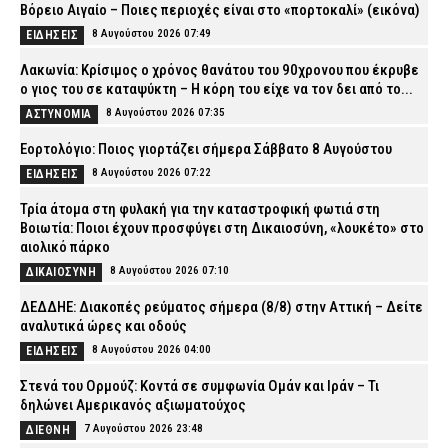
Βόρειο Αιγαίο – Ποιες περιοχές είναι στο «πορτοκαλί» (εικόνα)
8 Αυγούστου 2026 07:49
ΕΙΔΗΣΕΙΣ
Λακωνία: Κρίσιμος ο χρόνος θανάτου του 90χρονου που έκρυβε
ο γιος του σε καταψύκτη – Η κόρη του είχε να τον δει από το...
8 Αυγούστου 2026 07:35
ΑΣΤΥΝΟΜΙΑ
Εορτολόγιο: Ποιος γιορτάζει σήμερα Σάββατο 8 Αυγούστου
8 Αυγούστου 2026 07:22
ΕΙΔΗΣΕΙΣ
Τρία άτομα στη φυλακή για την καταστροφική φωτιά στη
Βοιωτία: Ποιοι έχουν προσφύγει στη Δικαιοσύνη, «λουκέτο» στο
αιολικό πάρκο
8 Αυγούστου 2026 07:10
ΔΙΚΑΙΟΣΥΝΗ
ΔΕΔΔΗΕ: Διακοπές ρεύματος σήμερα (8/8) στην Αττική – Δείτε
αναλυτικά ώρες και οδούς
8 Αυγούστου 2026 04:00
ΕΙΔΗΣΕΙΣ
Στενά του Ορμούζ: Κοντά σε συμφωνία Ομάν και Ιράν – Τι
δηλώνει Αμερικανός αξιωματούχος
7 Αυγούστου 2026 23:48
ΔΙΕΘΝΗ