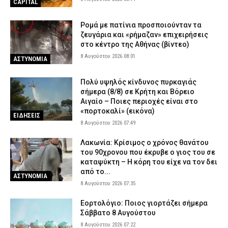
Συνελήφθησαν τέσσερις διακινητές μεταναστών σε Έβρο και
CAPITAL
Ροδόπη – Μετέφεραν 15 αλλοδαπούς
7 Αυγούστου 2026 18:27
ΑΣΤΥΝΟΜΙΑ
Ρομά με πατίνια προσποιούνταν τα
ζευγάρια και «ρήμαζαν» επιχειρήσεις
Πυρκαγιά στην Ερμακιά Κοζάνης – Στη μάχη εναέρια και επίγεια
στο κέντρο της Αθήνας (βίντεο)
μέσα
8 Αυγούστου 2026 08:01
ΑΣΤΥΝΟΜΙΑ
7 Αυγούστου 2026 18:15
ΕΙΔΗΣΕΙΣ
Έφυγε από τη ζωή η δημοσιογράφος Χριστίνα Πιτουρά
Πολύ υψηλός κίνδυνος πυρκαγιάς
σήμερα (8/8) σε Κρήτη και Βόρειο
7 Αυγούστου 2026 18:02
ΕΙΔΗΣΕΙΣ
Αιγαίο – Ποιες περιοχές είναι στο
«πορτοκαλί» (εικόνα)
Άνω Λιόσια: Προφυλακίστηκαν οι δύο άνδρες για τον θάνατο
ΕΙΔΗΣΕΙΣ
ηλικιωμένου που εντοπίστηκε εγκαταλελειμμένος
8 Αυγούστου 2026 07:49
7 Αυγούστου 2026 17:50
ΔΙΚΑΙΟΣΥΝΗ
Λακωνία: Κρίσιμος ο χρόνος θανάτου
Κόρινθος: Αυτοκίνητο παρέσυρε γυναίκα στο κέντρο της πόλης
του 90χρονου που έκρυβε ο γιος του σε
– Μεταφέρθηκε στο νοσοκομείο
καταψύκτη – Η κόρη του είχε να τον δει
από το...
7 Αυγούστου 2026 17:37
ΕΙΔΗΣΕΙΣ
ΑΣΤΥΝΟΜΙΑ
8 Αυγούστου 2026 07:35
Εορτολόγιο: Ποιος γιορτάζει σήμερα
Σάββατο 8 Αυγούστου
8 Αυγούστου 2026 07:22