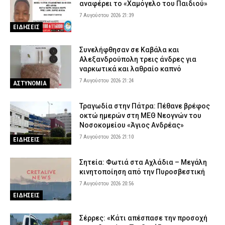
αναφέρει το «Χαμόγελο του Παιδιού»
7 Αυγούστου 2026 21:39
ΕΙΔΗΣΕΙΣ
Συνελήφθησαν σε Καβάλα και
Αλεξανδρούπολη τρεις άνδρες για
ναρκωτικά και λαθραίο καπνό
7 Αυγούστου 2026 21:24
ΑΣΤΥΝΟΜΙΑ
Τραγωδία στην Πάτρα: Πέθανε βρέφος
οκτώ ημερών στη ΜΕΘ Νεογνών του
Νοσοκομείου «Άγιος Ανδρέας»
7 Αυγούστου 2026 21:10
ΕΙΔΗΣΕΙΣ
Σητεία: Φωτιά στα Αχλάδια – Μεγάλη
κινητοποίηση από την Πυροσβεστική
7 Αυγούστου 2026 20:56
ΕΙΔΗΣΕΙΣ
Σέρρες: «Κάτι απέσπασε την προσοχή